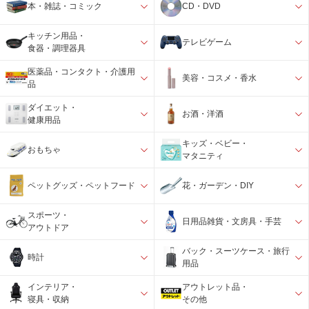
本・雑誌・コミック
CD・DVD
キッチン用品・
テレビゲーム
食器・調理器具
医薬品・コンタクト・介護用
美容・コスメ・香水
品
ダイエット・
お酒・洋酒
健康用品
キッズ・ベビー・
おもちゃ
マタニティ
ペットグッズ・ペットフード
花・ガーデン・DIY
スポーツ・
日用品雑貨・文房具・手芸
アウトドア
バック・スーツケース・旅行
時計
用品
インテリア・
アウトレット品・
寝具・収納
その他