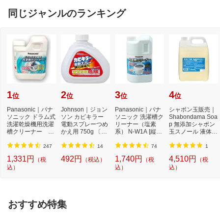
同じジャンルのランキング
1
2
3
4
位
位
位
位
Panasonic｜パナ
Johnson｜ジョン
Panasonic｜パナ
シャボン玉販売｜
ソニック ドラム式
ソン カビキラー
ソニック 洗濯槽ク
Shabondama Soa
洗濯乾燥機用洗濯
電動スプレーつめ
リーナー（塩素
p 無添加シャボン
槽クリーナー N-
かえ用 750g 〔お
系） N-W1A [縦型
玉スノール 液体タ
W2[ドラム式洗
風呂用洗剤〕【rb
洗濯機対応 /塩素
イプ 本体 5L
濯...
_...
系...
247
14
74
1
1,331円
492円
1,740円
4,510円
（税
（税込）
（税
（税
込）
込）
込）
おすすめ特集