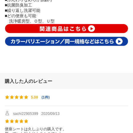
■抗菌防臭加工
■繰り返し洗濯可能
■どの便座も可能
洗浄暖房型、Ｏ型、Ｕ型
購入した人のレビュー
(
1件
)
5.00
sachi22905399
2020/09/13
便座シートは久しぶりの購入です。