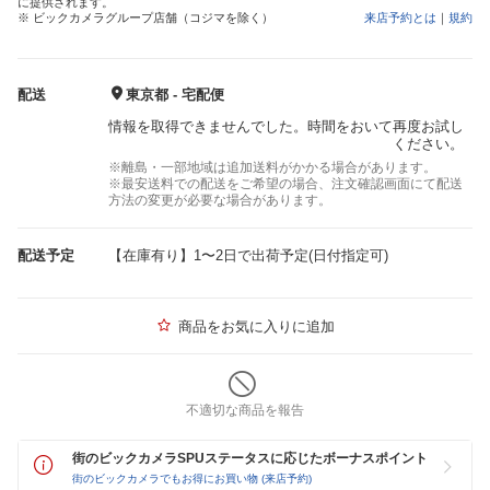
に提供されます。
※ ビックカメラグループ店舗（コジマを除く）
来店予約とは
｜
規約
配送
東京都 - 宅配便
情報を取得できませんでした。時間をおいて再度お試し
ください。
※離島・一部地域は追加送料がかかる場合があります。
※最安送料での配送をご希望の場合、注文確認画面にて配送
方法の変更が必要な場合があります。
配送予定
【在庫有り】1〜2日で出荷予定(日付指定可)
商品をお気に入りに追加
不適切な商品を報告
街のビックカメラSPUステータスに応じたボーナスポイント
街のビックカメラでもお得にお買い物 (来店予約)