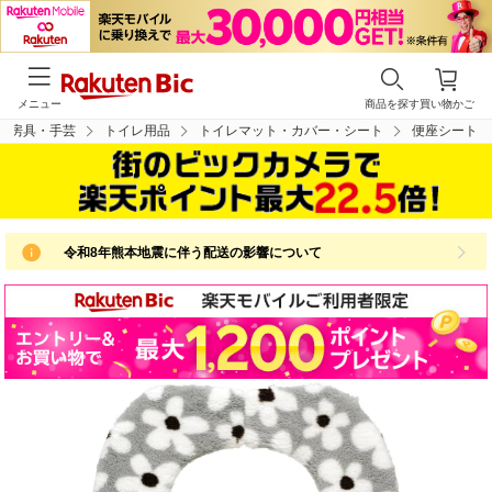
メニュー
商品を探す
買い物かご
文房具・手芸
トイレ用品
トイレマット・カバー・シート
便座シート
令和8年熊本地震に伴う配送の影響について