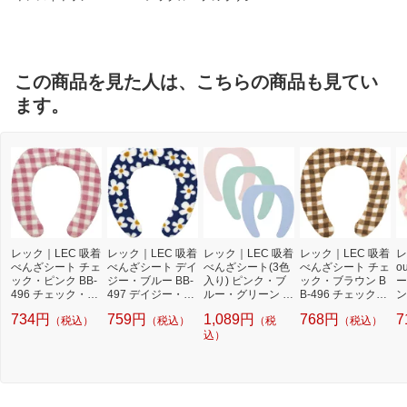
ルブランド
この商品を見た人は、こちらの商品も見てい
ます。
レック｜LEC 吸着
レック｜LEC 吸着
レック｜LEC 吸着
レック｜LEC 吸着
レ
べんざシート チェ
べんざシート デイ
べんざシート(3色
べんざシート チェ
o
ック・ピンク BB-
ジー・ブルー BB-
入り) ピンク・ブ
ック・ブラウン B
ー
496 チェック・ピ
497 デイジー・ブ
ルー・グリーン B
B-496 チェック・
ン
ンク
ルー
B-481 ピンク・ブ
ブラウン
ピ
734円
759円
1,089円
768円
7
（税込）
（税込）
（税
（税込）
ルー・グリーン
込）