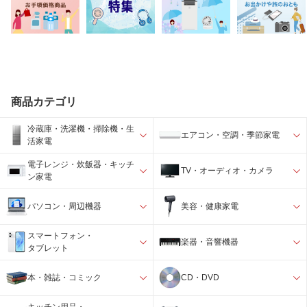
商品カテゴリ
冷蔵庫・洗濯機・掃除機・生
エアコン・空調・季節家電
活家電
電子レンジ・炊飯器・キッチ
TV・オーディオ・カメラ
ン家電
パソコン・周辺機器
美容・健康家電
スマートフォン・
楽器・音響機器
タブレット
本・雑誌・コミック
CD・DVD