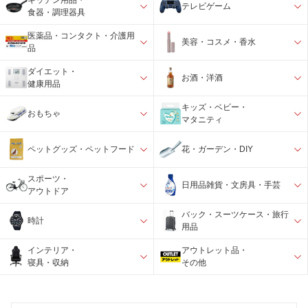
キッチン用品・
テレビゲーム
食器・調理器具
医薬品・コンタクト・介護用
美容・コスメ・香水
品
ダイエット・
お酒・洋酒
健康用品
キッズ・ベビー・
おもちゃ
マタニティ
ペットグッズ・ペットフード
花・ガーデン・DIY
スポーツ・
日用品雑貨・文房具・手芸
アウトドア
バック・スーツケース・旅行
時計
用品
インテリア・
アウトレット品・
寝具・収納
その他