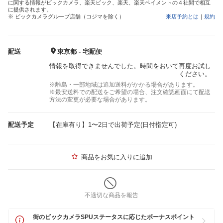
に関する情報がビックカメラ、楽天ビック、楽天、楽天ペイメントの４社間で相互
に提供されます。
※ ビックカメラグループ店舗（コジマを除く）
来店予約とは
｜
規約
配送
東京都 - 宅配便
情報を取得できませんでした。時間をおいて再度お試し
ください。
※離島・一部地域は追加送料がかかる場合があります。
※最安送料での配送をご希望の場合、注文確認画面にて配送
方法の変更が必要な場合があります。
配送予定
【在庫有り】1〜2日で出荷予定(日付指定可)
商品をお気に入りに追加
不適切な商品を報告
街のビックカメラSPUステータスに応じたボーナスポイント