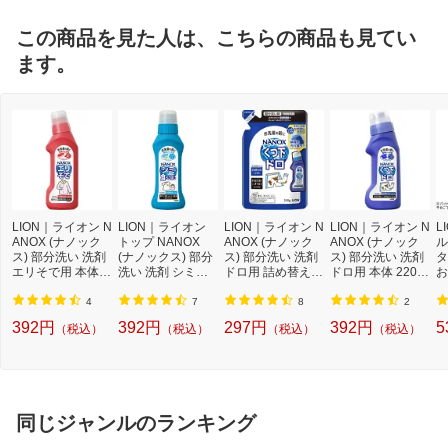
この商品を見た人は、こちらの商品も見てい
ます。
LION｜ライオン N
LION｜ライオン
LION｜ライオン N
LION｜ライオン N
L
ANOX (ナノック
トップ NANOX
ANOX (ナノック
ANOX (ナノック
ル
ス) 部分洗い 洗剤
(ナノックス) 部分
ス) 部分洗い 洗剤
ス) 部分洗い 洗剤
タ
エリそで用 本体 2
洗い 洗剤 シミ用
ドロ用 詰め替え 2
ドロ用 本体 220g
お
50g 液体洗剤【rb
本体 160g 液体洗
00g 液体洗剤【rb
液体洗剤【rb_pc
ン
_pcp】
剤【rb_pcp】
_pcp】
p】
大
4
7
8
2
0
392円
392円
297円
392円
5
（税込）
（税込）
（税込）
（税込）
リ
同じジャンルのランキング