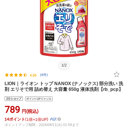
1
/
2
(4件)
4.50
LION｜ライオン トップ NANOX (ナノックス) 部分洗い 洗
剤 エリそで用 詰め替え 大容量 650g 液体洗剤【rb_pcp】
789
円(税込)
14
ポイント
1倍
1倍UP
内訳
ポイントアップ期間：2026/08/11(火) 01:59まで