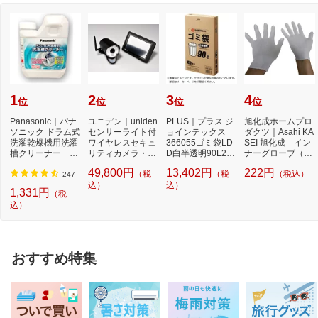
1
2
3
4
位
位
位
位
Panasonic｜パナ
ユニデン｜uniden
PLUS｜プラス ジ
旭化成ホームプロ
ソニック ドラム式
センサーライト付
ョインテックス
ダクツ｜Asahi KA
洗濯乾燥機用洗濯
ワイヤレスセキュ
366055ゴミ袋LD
SEI 旭化成 イン
槽クリーナー N-
リティカメラ・モ
D白半透明90L2百
ナーグローブ（薄
W2[ドラム式洗
ニターセット 「...
枚 N115J90P N1
手指有りタイ
49,800円
13,402円
222円
（税
（税
（税込）
濯...
15J-9...
プ）...
247
込）
込）
1,331円
（税
込）
おすすめ特集