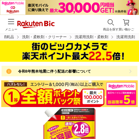
メニュー
商品を探す
買い物かご
用消耗品
洗剤・柔軟剤・クリーナー
洗濯用洗剤・柔軟剤
洗濯用洗剤
令和8年熊本地震に伴う配送の影響について