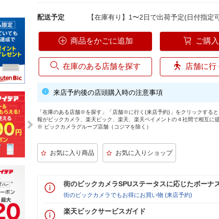
配送予定
【在庫有り】1〜2日で出荷予定(日付指定可
商品をかごに追加
ご購
在庫のある店舗を探す
店舗に行
来店予約後の店頭購入時の注意事項
「在庫のある店舗※を探す」「店舗※に行く(来店予約)」をクリックする
報がビックカメラ、楽天ビック、楽天、楽天ペイメントの４社間で相互に
※ ビックカメラグループ店舗（コジマを除く）
街のビックカメラSPUステータスに応じたボーナ
街のビックカメラでもお得にお買い物 (来店予約)
楽天ビックサービスガイド