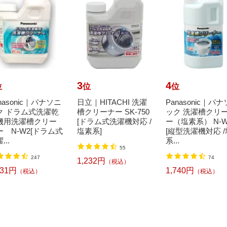
3
4
位
位
位
nasonic｜パナソニ
日立｜HITACHI 洗濯
Panasonic｜パ
ク ドラム式洗濯乾
槽クリーナー SK-750
ック 洗濯槽クリ
機用洗濯槽クリー
[ドラム式洗濯機対応 /
ー（塩素系） N-W
ー N-W2[ドラム式
塩素系]
[縦型洗濯機対応 
...
系...
55
247
74
1,232円
（税込）
331円
1,740円
（税込）
（税込）