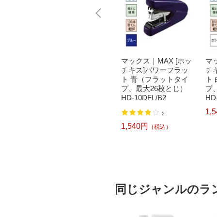
X サク
マックス｜MAX ホッ
マックス｜MAX [ホッ
マ
 ブルー
チキス モティック バ
チキス]パワーフラッ
チ
イオレット HD-10SK
ト 青（フラットタイ
ト
V
プ、最大26枚とじ）
プ
HD-10DFL/B2
HD
880円
（税込）
1,
2
1,540円
（税込）
同じジャンルのラ