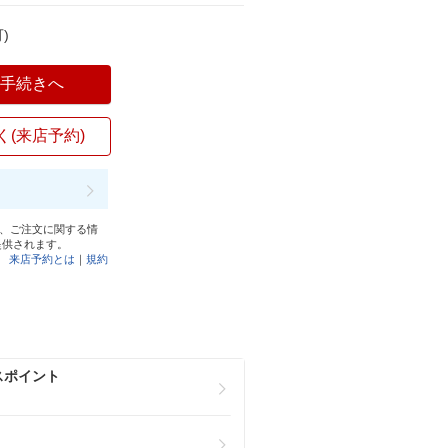
)
入手続きへ
く(来店予約)
と、ご注文に関する情
提供されます。
来店予約とは
｜
規約
スポイント