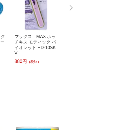
サク
マックス｜MAX ホッ
マックス｜MAX [ホッ
マックス
ルー
チキス モティック バ
チキス]パワーフラッ
チキス
イオレット HD-10SK
ト 青（フラットタイ
ト 白
V
プ、最大26枚とじ）
プ、最
HD-10DFL/B2
HD-10
880円
（税込）
1,540
2
1,540円
（税込）