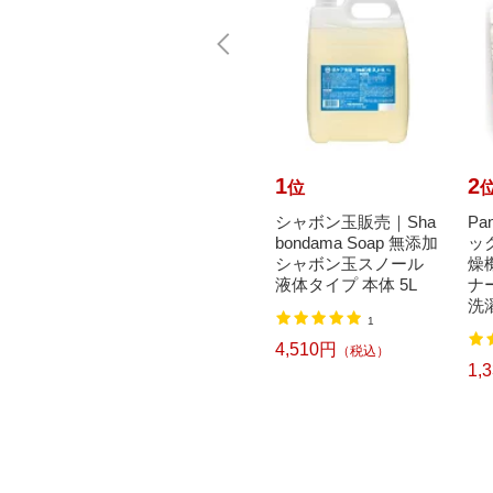
10
1
2
位
位
Paper
Panasonic｜パナソニ
シャボン玉販売｜Sha
Pa
na（イー
ック 温水洗浄便座
bondama Soap 無添加
ッ
ックテ
ビューティ・トワ
シャボン玉スノール
燥
 10
レ 貯湯式 EVXシ
液体タイプ 本体 5L
ナ
リーズ ホ...
洗濯
1
24,977円
（税込）
4,510円
（税込）
1,