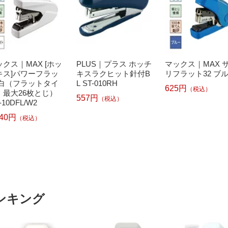
ックス｜MAX [ホッ
PLUS｜プラス ホッチ
マックス｜MAX 
キス]パワーフラッ
キスラクヒット針付B
リフラット32 ブ
 白（フラットタイ
L ST-010RH
625円
（税込）
、最大26枚とじ）
557円
（税込）
-10DFL/W2
540円
（税込）
ンキング