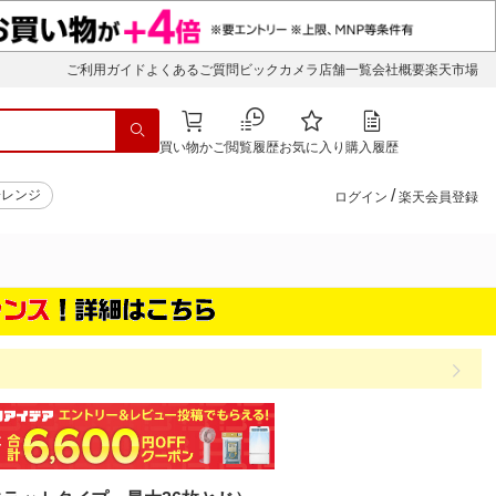
ご利用ガイド
よくあるご質問
ビックカメラ店舗一覧
会社概要
楽天市場
買い物かご
閲覧履歴
お気に入り
購入履歴
/
子レンジ
ログイン
楽天会員登録