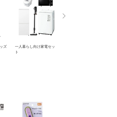
グッズ
一人暮らし向け家電セッ
オススメ！ヤマハ 電動
TEN
ト
アシスト自転車
ェア