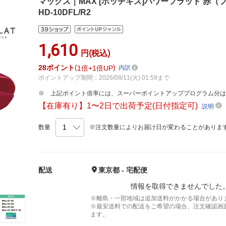
マックス｜MAX [ホッチキス]パワーフラット 赤（
HD-10DFL/R2
1,610
円(税込)
28
ポイント
1倍
1倍UP
内訳
ポイントアップ期間：2026/08/11(火) 01:59まで
上記ポイント倍率には、スーパーポイントアッププログラム分
【在庫有り】1〜2日で出荷予定(日付指定可)
説明
数量
※注文数量によりお届け日が変わることがありま
配送
東京都 - 宅配便
情報を取得できませんでした
※離島・一部地域は追加送料がかかる場合があり
※最安送料での配送をご希望の場合、注文確認画
ます。