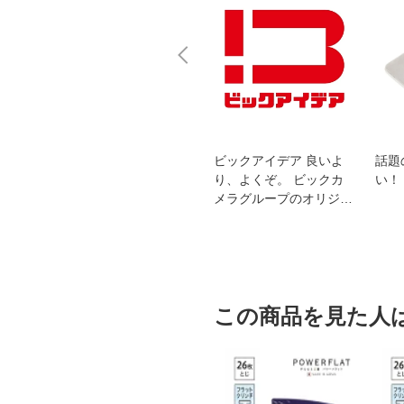
スオー
おすすめ！REGZA 4K液
ビックアイデア 良いよ
話題
洗浄
晶テレビ
り、よくぞ。 ビックカ
い！
メラグループのオリジナ
ルブランド
この商品を見た人