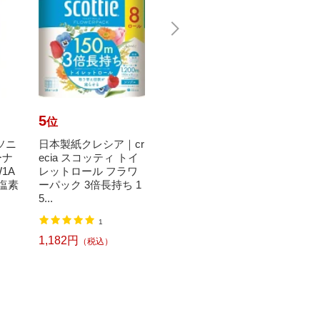
5
6
7
位
位
位
ナソニ
日本製紙クレシア｜cr
シャボン玉販売｜Sha
SHA
ーナ
ecia スコッティ トイ
bondama Soap シャボ
ラム式
1A
レットロール フラワ
ン玉洗たく槽クリー
槽クリ
/塩素
ーパック 3倍長持ち 1
ナー 500g〔洗濯槽ク
[ドラ
5...
リー...
塩...
1,60
1
93
1,182円
498円
（税込）
（税込）