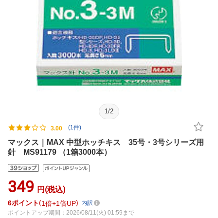
1
/
2
(1件)
3.00
マックス｜MAX 中型ホッチキス 35号・3号シリーズ用
針 MS91179 （1箱3000本）
349
円(税込)
6
ポイント
1倍
1倍UP
内訳
ポイントアップ期間：2026/08/11(火) 01:59まで