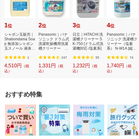
1
2
3
4
位
位
位
位
シャボン玉販売｜
Panasonic｜パナ
日立｜HITACHI 洗
Panasonic｜パナ
Shabondama Soa
ソニック ドラム式
濯槽クリーナー S
ソニック 洗濯槽ク
p 無添加シャボン
洗濯乾燥機用洗濯
K-750 [ドラム式洗
リーナー（塩素
玉スノール 液体タ
槽クリーナー N-
濯機対応 /塩素系]
系） N-W1A [縦型
イプ 本体 5L
W2[ドラム式洗
洗濯機対応 /塩素
濯...
系...
1
247
55
74
4,510円
1,331円
1,232円
1,740円
（税
（税
（税
（税
込）
込）
込）
込）
おすすめ特集