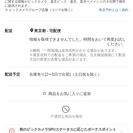
に関する情報がビックカメラ、楽天ビック、楽天、楽天ペイメントの４社間で相互
に提供されます。
※ ビックカメラグループ店舗（コジマを除く）
来店予約とは
｜
規約
配送
東京都 - 宅配便
情報を取得できませんでした。時間をおいて再度お試し
ください。
※離島・一部地域は追加送料がかかる場合があります。
※最安送料での配送をご希望の場合、注文確認画面にて配送
方法の変更が必要な場合があります。
配送予定
在庫有り[2〜5日で出荷]（土日祝を除く）
商品をお気に入りに追加
不適切な商品を報告
街のビックカメラSPUステータスに応じたボーナスポイント