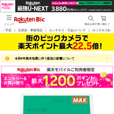
メニュー
商品を探す
買い物かご
具・手芸
文房具・事務用品
ホッチキス・穴あけパンチ
ホッチキス針
令和8年熊本地震に伴う配送の影響について