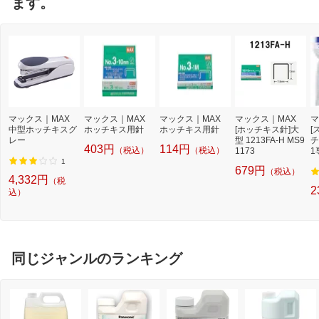
ます。
マックス｜MAX
マックス｜MAX
マックス｜MAX
マックス｜MAX
マ
中型ホッチキスグ
ホッチキス用針
ホッチキス用針
[ホッチキス針]大
[
レー
型 1213FA-H MS9
チ
403円
114円
（税込）
（税込）
1173
1
ク
1
679円
（税込）
4,332円
（税
2
込）
同じジャンルのランキング