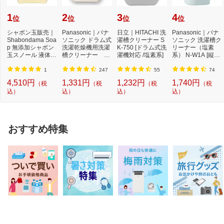
1
2
3
4
位
位
位
位
シャボン玉販売｜
Panasonic｜パナ
日立｜HITACHI 洗
Panasonic｜パナ
Shabondama Soa
ソニック ドラム式
濯槽クリーナー S
ソニック 洗濯槽ク
p 無添加シャボン
洗濯乾燥機用洗濯
K-750 [ドラム式洗
リーナー（塩素
玉スノール 液体タ
槽クリーナー N-
濯機対応 /塩素系]
系） N-W1A [縦型
イプ 本体 5L
W2[ドラム式洗
洗濯機対応 /塩素
濯...
系...
1
247
55
74
4,510円
1,331円
1,232円
1,740円
（税
（税
（税
（税
込）
込）
込）
込）
おすすめ特集