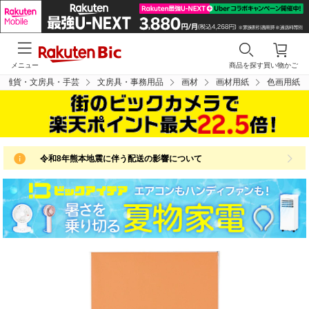
メニュー
商品を探す
買い物かご
品雑貨・文房具・手芸
文房具・事務用品
画材
画材用紙
色画用紙
令和8年熊本地震に伴う配送の影響について