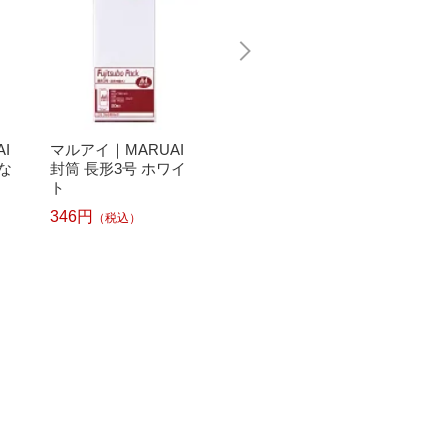
I
マルアイ｜MARUAI
菅公工業｜KANKO K
マルアイ
な
封筒 長形3号 ホワイ
OGYO ホワイトパワ
[封筒]
ト
ー封筒 長3 郵便枠な
ト 14枚
し
346円
（税込）
290円
（税込）
235円