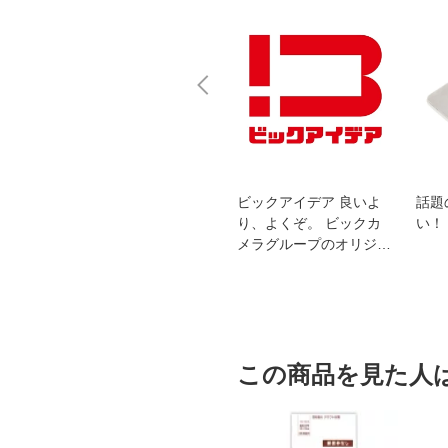
スオー
おすすめ！REGZA 4K液
ビックアイデア 良いよ
話題
洗浄
晶テレビ
り、よくぞ。 ビックカ
い！
メラグループのオリジナ
ルブランド
この商品を見た人