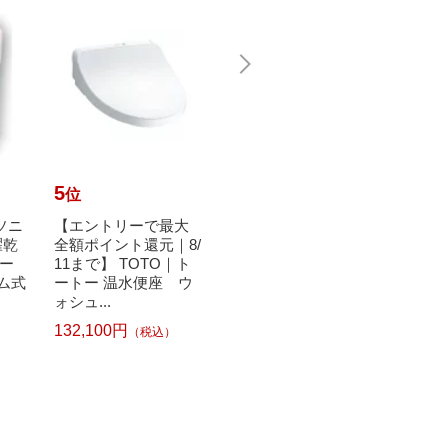
5
6
7
位
位
位
ナソニ
【エントリーで最大
LION｜ライオン 香り
日立｜H
濯乾
全額ポイント還元｜8/
つづく トップ 洗濯洗
槽クリー
ー
11まで】 TOTO｜ト
剤 抗菌plus (プラス)
[ドラ
ラム式
ートー 温水便座 ウ
シャイニーローズ
塩素系
ォシュ...
詰...
132,100円
（税込）
1
1,23
242円
（税込）