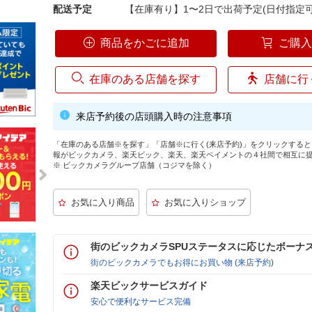
配送予定
【在庫有り】1〜2日で出荷予定(日付指定可
商品をかごに追加
ご購
在庫のある店舗を探す
店舗に行
来店予約後の店頭購入時の注意事項
「在庫のある店舗※を探す」「店舗※に行く(来店予約)」をクリックする
報がビックカメラ、楽天ビック、楽天、楽天ペイメントの４社間で相互に
※ ビックカメラグループ店舗（コジマを除く）
街のビックカメラSPUステータスに応じたボーナ
街のビックカメラでもお得にお買い物 (来店予約)
楽天ビックサービスガイド
安心で便利なサービス完備