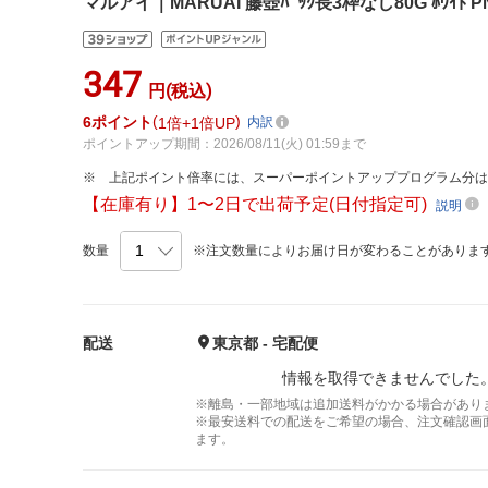
マルアイ｜MARUAI 藤壺ﾊﾟｯｸ長3枠なし80G ﾎﾜｲﾄ P
347
円(税込)
6
ポイント
1倍
1倍UP
内訳
ポイントアップ期間：2026/08/11(火) 01:59まで
上記ポイント倍率には、スーパーポイントアッププログラム分
【在庫有り】1〜2日で出荷予定(日付指定可)
説明
数量
※注文数量によりお届け日が変わることがありま
配送
東京都 - 宅配便
情報を取得できませんでした
※離島・一部地域は追加送料がかかる場合があり
※最安送料での配送をご希望の場合、注文確認画
ます。