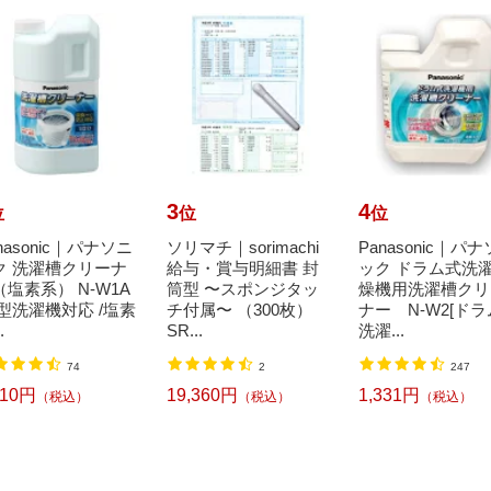
3
4
位
位
位
nasonic｜パナソニ
ソリマチ｜sorimachi
Panasonic｜パ
ク 洗濯槽クリーナ
給与・賞与明細書 封
ック ドラム式洗
（塩素系） N-W1A
筒型 〜スポンジタッ
燥機用洗濯槽クリ
縦型洗濯機対応 /塩素
チ付属〜 （300枚）
ナー N-W2[ド
.
SR...
洗濯...
74
2
247
710円
19,360円
1,331円
（税込）
（税込）
（税込）