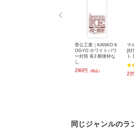
UAI
マルアイ｜MARUAI
菅公工業｜KANKO K
マ
3 枠な
封筒 長形3号 ホワイ
OGYO ホワイトパワ
[封
ト
ー封筒 長3 郵便枠な
ト 
し
346円
（税込）
290円
（税込）
23
同じジャンルのラ