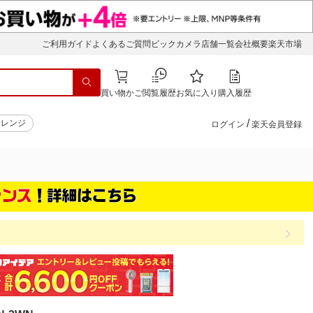
ご利用ガイド
よくあるご質問
ビックカメラ店舗一覧
会社概要
楽天市場
買い物かご
閲覧履歴
お気に入り
購入履歴
/
子レンジ
ログイン
楽天会員登録