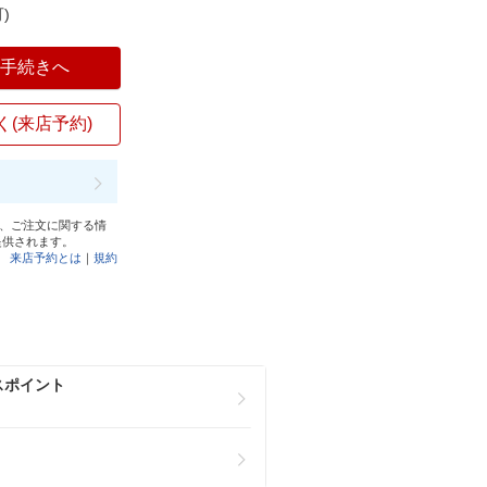
)
入手続きへ
く(来店予約)
と、ご注文に関する情
提供されます。
来店予約とは
｜
規約
スポイント