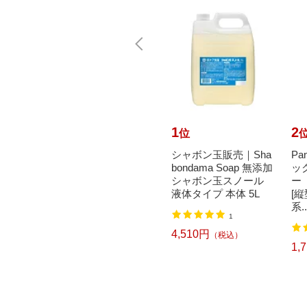
10
1
2
位
位
イレハ
Panasonic｜パナソニ
シャボン玉販売｜Sha
Pa
そうじ
ック ホームネットワ
bondama Soap 無添加
ッ
入り
ークシステム HDベビ
シャボン玉スノール
ー
ーカメラ ホワイト KX
液体タイプ 本体 5L
[
-HB...
系..
1
3
4,510円
（税込）
21,824円
1,
（税込）