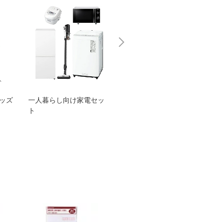
グッズ
一人暮らし向け家電セッ
オススメ！ヤマハ 電動
TEN
ト
アシスト自転車
ェア