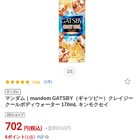
1
/
1
(1件)
5.00
売り切れ
マンダム｜mandom GATSBY（ギャツビー）クレイジー
クールボディウォーター 170mL キンモクセイ
702
円(税込)
+送料550円
6
ポイント
1倍
内訳