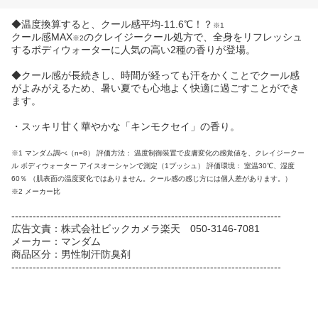
◆温度換算すると、クール感平均-11.6℃！？
※1
クール感MAX
のクレイジークール処方で、全身をリフレッシュ
※2
するボディウォーターに人気の高い2種の香りが登場。
◆クール感が長続きし、時間が経っても汗をかくことでクール感
がよみがえるため、暑い夏でも心地よく快適に過ごすことができ
ます。
・スッキリ甘く華やかな「キンモクセイ」の香り。
※1 マンダム調べ（n=8） 評価方法： 温度制御装置で皮膚変化の感覚値を、クレイジークー
ル ボディウォーター アイスオーシャンで測定（1プッシュ） 評価環境： 室温30℃、湿度
60％ （肌表面の温度変化ではありません。クール感の感じ方には個人差があります。）
※2 メーカー比
----------------------------------------------------------------------------
広告文責：株式会社ビックカメラ楽天 050-3146-7081
メーカー：マンダム
商品区分：男性制汗防臭剤
----------------------------------------------------------------------------