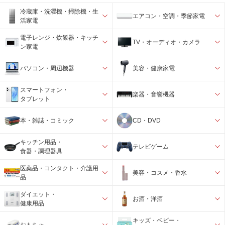
冷蔵庫・洗濯機・掃除機・生
エアコン・空調・季節家電
活家電
電子レンジ・炊飯器・キッチ
TV・オーディオ・カメラ
ン家電
パソコン・周辺機器
美容・健康家電
スマートフォン・
楽器・音響機器
タブレット
本・雑誌・コミック
CD・DVD
キッチン用品・
テレビゲーム
食器・調理器具
医薬品・コンタクト・介護用
美容・コスメ・香水
品
ダイエット・
お酒・洋酒
健康用品
キッズ・ベビー・
おもちゃ