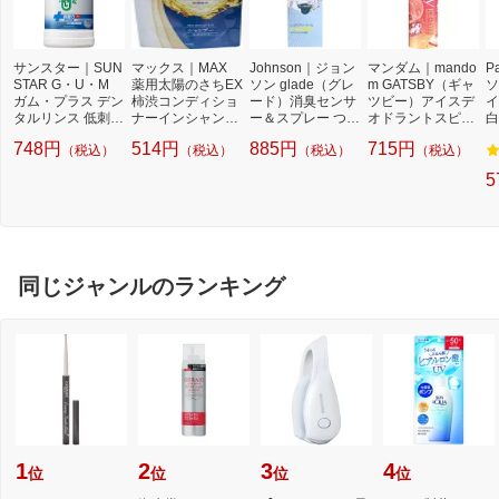
サンスター｜SUN
マックス｜MAX
Johnson｜ジョン
マンダム｜mando
P
STAR G・U・M
薬用太陽のさちEX
ソン glade（グレ
m GATSBY（ギャ
ソ
ガム・プラス デン
柿渋コンディショ
ード）消臭センサ
ツビー）アイスデ
イ
タルリンス 低刺激
ナーインシャンプ
ー＆スプレー つけ
オドラントスピレ
白
ノンアルコールタ
ー つめかえ用（3
かえ用カートリッ
ー フリーズピーチ
本
748円
514円
885円
715円
（税込）
（税込）
（税込）
（税込）
イプ 450mL
50ml）
ジ 18mL×2個パッ
135g
ク アロマソープ
5
同じジャンルのランキング
1
2
3
4
位
位
位
位