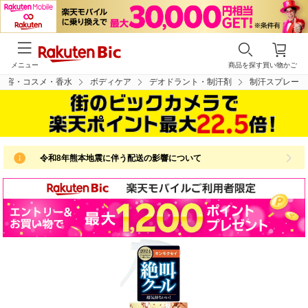
メニュー
商品を探す
買い物かご
美容・コスメ・香水
ボディケア
デオドラント・制汗剤
制汗スプレー
令和8年熊本地震に伴う配送の影響について