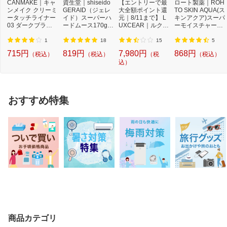
CANMAKE｜キャ
資生堂｜shiseido
【エントリーで最
ロート製薬｜ROH
ンメイク クリーミ
GERAID（ジェレ
大全額ポイント還
TO SKIN AQUA(ス
ータッチライナー
イド）スーパーハ
元｜8/11まで】 L
キンアクア)スーパ
03 ダークブラウ
ードムース170g
UXCEAR｜ルクセ
ーモイスチャージ
ン
スーパーハードム
ア 鼻専用美顔器 L
ェル ポンプ 140g
ー...
U...
...
1
18
15
5
715円
819円
7,980円
868円
（税込）
（税込）
（税
（税込）
込）
おすすめ特集
商品カテゴリ