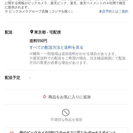
に関する情報がビックカメラ、楽天ビック、楽天、楽天ペイメントの４社間で相互
に提供されます。
※ ビックカメラグループ店舗（コジマを除く）
来店予約とは
｜
規約
配送
東京都 - 宅配便
送料550円
すべての配送方法と送料を見る
※離島・一部地域は追加送料がかかる場合があります。
※最安送料での配送をご希望の場合、注文確認画面にて配送
方法の変更が必要な場合があります。
配送予定
-
商品をお気に入りに追加
不適切な商品を報告
街のビックカメラSPUステータスに応じたボーナスポイント