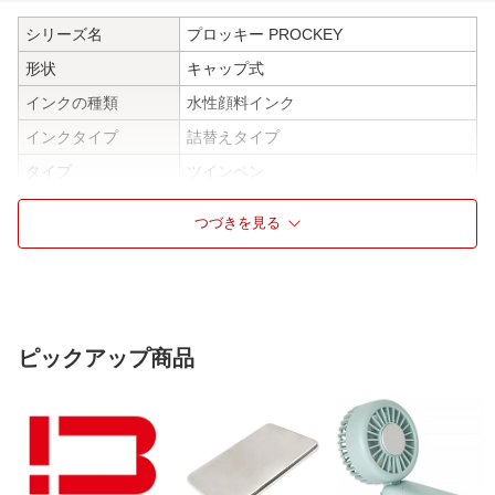
シリーズ名
プロッキー PROCKEY
形状
キャップ式
インクの種類
水性顔料インク
インクタイプ
詰替えタイプ
タイプ
ツインペン
仕様1
インク色[黒、紫、青、水色、緑、黄、
つづきを見る
橙、ソフトピンク、赤、茶]
ピックアップ商品