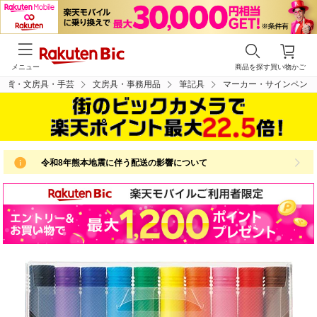
メニュー
商品を探す
買い物かご
雑貨・文房具・手芸
文房具・事務用品
筆記具
マーカー・サインペン
令和8年熊本地震に伴う配送の影響について