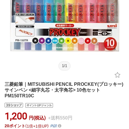
1
/
1
三菱鉛筆｜MITSUBISHI PENCIL PROCKEY(プロッキー)
サインペン <細字丸芯・太字角芯> 10色セット
PM150TR10C
1,200
円(税込)
+送料550円
20
ポイント
1倍
1倍UP
内訳