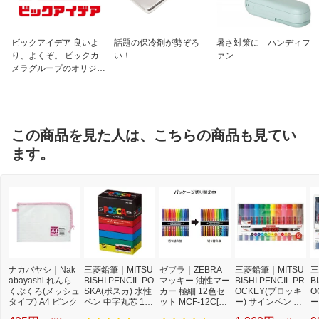
ビックアイデア 良いよ
話題の保冷剤が勢ぞろ
暑さ対策に ハンディフ
り、よくぞ。 ビックカ
い！
ァン
メラグループのオリジナ
ルブランド
この商品を見た人は、こちらの商品も見てい
ます。
ナカバヤシ｜Nak
三菱鉛筆｜MITSU
ゼブラ｜ZEBRA
三菱鉛筆｜MITSU
三
abayashi れんら
BISHI PENCIL PO
マッキー 油性マー
BISHI PENCIL PR
B
くぶくろ(メッシュ
SKA(ポスカ) 水性
カー 極細 12色セ
OCKEY(プロッキ
O
タイプ) A4 ピンク
ペン 中字丸芯 15
ット MCF-12C[M
ー) サインペン &lt;
ー
色セット PC5M15
CF12C]
細字丸芯・太字角
細