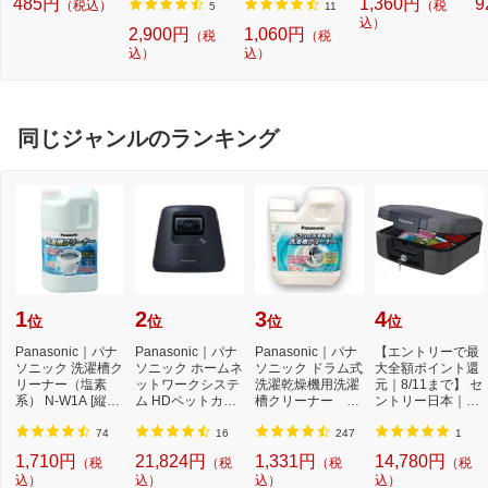
485円
1,360円
9
（税込）
（税
C[PC5M15C]
芯&gt; 12色セット
芯
5
11
PM150TR12CN[P
込）
P
2,900円
1,060円
（税
（税
M150TR12CN]
込）
込）
同じジャンルのランキング
1
2
3
4
位
位
位
位
Panasonic｜パナ
Panasonic｜パナ
Panasonic｜パナ
【エントリーで最
ソニック 洗濯槽ク
ソニック ホームネ
ソニック ドラム式
大全額ポイント還
リーナー（塩素
ットワークシステ
洗濯乾燥機用洗濯
元｜8/11まで】 セ
系） N-W1A [縦型
ム HDペットカメ
槽クリーナー N-
ントリー日本｜Se
洗濯機対応 /塩素
ラ ブラック KX-H
W2[ドラム式洗
ntry CHW20101 ...
系...
D...
濯...
74
16
247
1
1,710円
21,824円
1,331円
14,780円
（税
（税
（税
（税
込）
込）
込）
込）