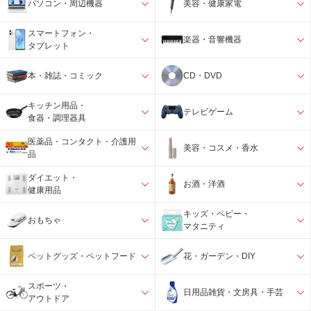
パソコン・周辺機器
美容・健康家電
スマートフォン・
楽器・音響機器
タブレット
本・雑誌・コミック
CD・DVD
キッチン用品・
テレビゲーム
食器・調理器具
医薬品・コンタクト・介護用
美容・コスメ・香水
品
ダイエット・
お酒・洋酒
健康用品
キッズ・ベビー・
おもちゃ
マタニティ
ペットグッズ・ペットフード
花・ガーデン・DIY
スポーツ・
日用品雑貨・文房具・手芸
アウトドア