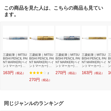
この商品を見た人は、こちらの商品も見てい
ます。
三菱鉛筆｜MITSU
三菱鉛筆｜MITSU
三菱鉛筆｜MITSU
三菱鉛筆｜MITSU
三
BISHI PENCIL PAI
BISHI PENCIL PAI
BISHI PENCIL PAI
BISHI PENCIL PAI
B
NT MARKER(ペイ
NT MARKER(ペイ
NT MARKER(ペイ
NT MARKER(ペイ
N
ントマーカー) 油
ントマーカー) 油
ントマーカー) 油
ントマーカー) 油
ン
性マーカー 中字丸
性マーカー 太字角
性マーカー 太字角
性マーカー 細字丸
性
163円
270円
163円
1
（税込）
（税込）
（税込）
芯 銀 PX20.26[PX
芯 金 PX30.25[PX
芯 銀 PX30.26[PX
芯 金 PX21.25[PX
芯
2
2026]
3025]
3026]
2125]
01
270円
（税込）
同じジャンルのランキング