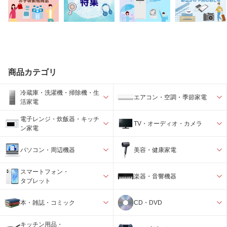
商品カテゴリ
冷蔵庫・洗濯機・掃除機・生
エアコン・空調・季節家電
活家電
電子レンジ・炊飯器・キッチ
TV・オーディオ・カメラ
ン家電
パソコン・周辺機器
美容・健康家電
スマートフォン・
楽器・音響機器
タブレット
本・雑誌・コミック
CD・DVD
キッチン用品・