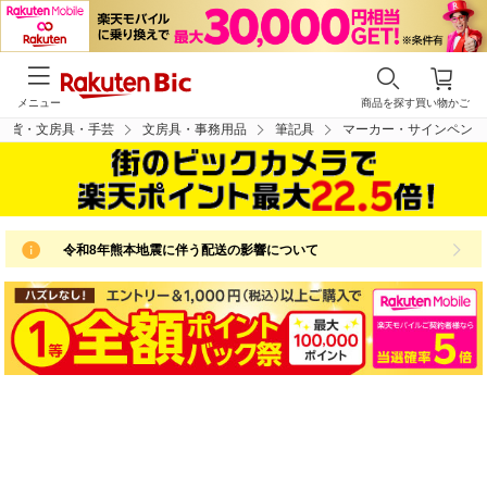
メニュー
商品を探す
買い物かご
雑貨・文房具・手芸
文房具・事務用品
筆記具
マーカー・サインペン
令和8年熊本地震に伴う配送の影響について