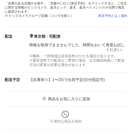
「在庫のある店舗※を探す」「店舗※に行く(来店予約)」をクリックすると、ご注文
に関する情報がビックカメラ、楽天ビック、楽天、楽天ペイメントの４社間で相互
に提供されます。
※ ビックカメラグループ店舗（コジマを除く）
来店予約とは
｜
規約
配送
東京都 - 宅配便
情報を取得できませんでした。時間をおいて再度お試し
ください。
※離島・一部地域は追加送料がかかる場合があります。
※最安送料での配送をご希望の場合、注文確認画面にて配送
方法の変更が必要な場合があります。
配送予定
【在庫有り】1〜2日で出荷予定(日付指定可)
商品をお気に入りに追加
不適切な商品を報告