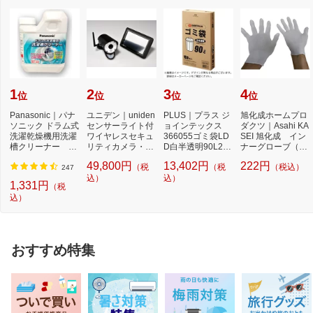
1
2
3
4
位
位
位
位
Panasonic｜パナ
ユニデン｜uniden
PLUS｜プラス ジ
旭化成ホームプロ
ソニック ドラム式
センサーライト付
ョインテックス
ダクツ｜Asahi KA
洗濯乾燥機用洗濯
ワイヤレスセキュ
366055ゴミ袋LD
SEI 旭化成 イン
槽クリーナー N-
リティカメラ・モ
D白半透明90L2百
ナーグローブ（薄
W2[ドラム式洗
ニターセット 「...
枚 N115J90P N1
手指有りタイ
49,800円
13,402円
222円
（税
（税
（税込）
濯...
15J-9...
プ）...
247
込）
込）
1,331円
（税
込）
おすすめ特集