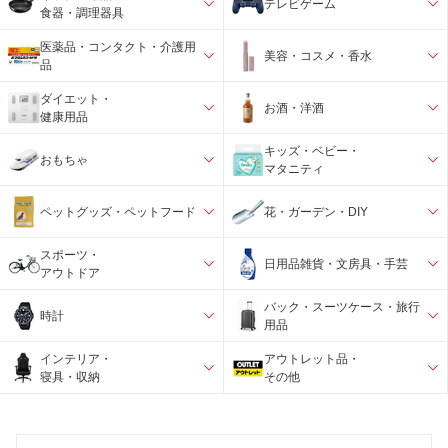
テレビゲーム
食器・調理器具
医薬品・コンタクト・介護用
美容・コスメ・香水
品
ダイエット・
お酒・洋酒
健康用品
キッズ・ベビー・
おもちゃ
マタニティ
ペットグッズ・ペットフード
花・ガーデン・DIY
スポーツ・
日用品雑貨・文房具・手芸
アウトドア
バック・スーツケース・旅行
時計
用品
インテリア・
アウトレット品・
寝具・収納
その他