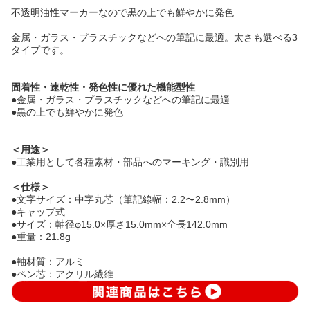
不透明油性マーカーなので黒の上でも鮮やかに発色
金属・ガラス・プラスチックなどへの筆記に最適。太さも選べる3
タイプです。
固着性・速乾性・発色性に優れた機能型性
●金属・ガラス・プラスチックなどへの筆記に最適
●黒の上でも鮮やかに発色
＜用途＞
●工業用として各種素材・部品へのマーキング・識別用
＜仕様＞
●文字サイズ：中字丸芯（筆記線幅：2.2〜2.8mm）
●キャップ式
●サイズ：軸径φ15.0×厚さ15.0mm×全長142.0mm
●重量：21.8g
●軸材質：アルミ
●ペン芯：アクリル繊維