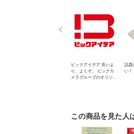
スオー
おすすめ！REGZA 4K液
ビックアイデア 良いよ
話題
洗浄
晶テレビ
り、よくぞ。 ビックカ
い！
メラグループのオリジナ
ルブランド
この商品を見た人