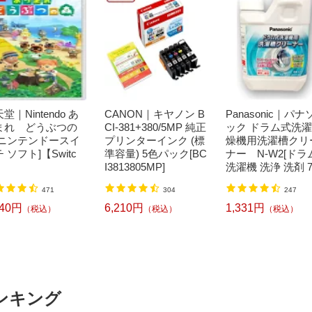
堂｜Nintendo あ
CANON｜キヤノン B
Panasonic｜パナ
まれ どうぶつの
CI-381+380/5MP 純正
ック ドラム式洗
[ニンテンドースイ
プリンターインク (標
燥機用洗濯槽クリ
 ソフト]【Switc
準容量) 5色パック[BC
ナー N-W2[ドラ
I3813805MP]
洗濯機 洗浄 洗剤 7
ml NW2]【rb_pcp
471
304
247
240円
6,210円
1,331円
（税込）
（税込）
（税込）
ンキング