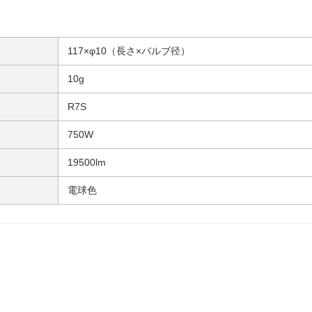
117×φ10（長さ×バルブ径）
10g
R7S
750W
19500lm
電球色