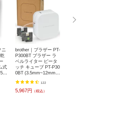
ソニ
brother｜ブラザー PT-
Bit Trade One｜ビッ
任天堂｜N
濯乾
P300BT ブラザー ラ
トトレードワン 〔キ
つまれ
ー
ベルライター ピータ
ートップシール〕強
森[ニ
ム式
ッチ キューブ PT-P30
い！日英対応転写式
ッチ ソ
50
0BT (3.5mm~12mm
キートップシールセ
h】
】
幅/TZeテープ) P-TOU
ット ブルー DYKTSB
1,520円
（税込）
122
CH CUBE（ピータッ
L
チキューブ）[PTP300
5,967円
6,240
（税込）
BT]