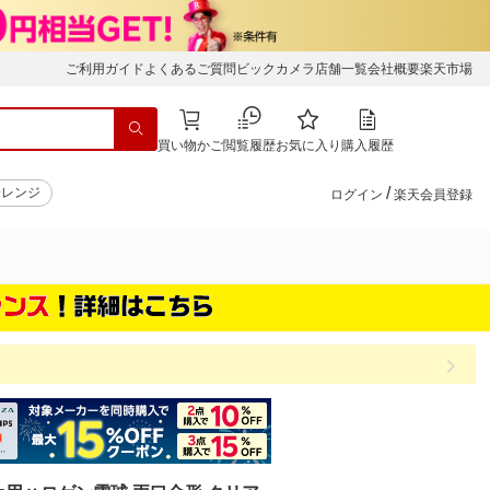
ご利用ガイド
よくあるご質問
ビックカメラ店舗一覧
会社概要
楽天市場
買い物かご
閲覧履歴
お気に入り
購入履歴
/
子レンジ
ログイン
楽天会員登録