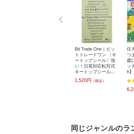
｜パナソニ
brother｜ブラザー PT-
Bit Trade One｜ビッ
任天
洗濯乾
P300BT ブラザー ラ
トトレードワン 〔キ
つ
クリー
ベルライター ピータ
ートップシール〕強
森
ドラム式
ッチ キューブ PT-P30
い！日英対応転写式
ッチ
 750
0BT (3.5mm~12mm
キートップシールセ
h】
pcp】
幅/TZeテープ) P-TOU
ット ブルー DYKTSB
1,520円
（税込）
7
122
CH CUBE（ピータッ
L
チキューブ）[PTP300
5,967円
6,
）
（税込）
BT]
同じジャンルのラ