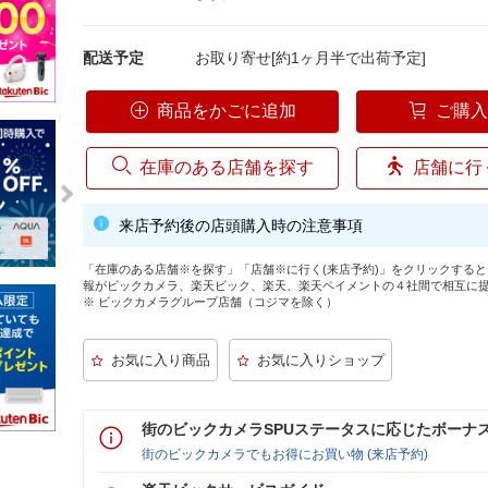
配送予定
お取り寄せ[約1ヶ月半で出荷予定]
商品をかごに追加
ご購
在庫のある店舗を探す
店舗に行
来店予約後の店頭購入時の注意事項
「在庫のある店舗※を探す」「店舗※に行く(来店予約)」をクリックする
報がビックカメラ、楽天ビック、楽天、楽天ペイメントの４社間で相互に
※ ビックカメラグループ店舗（コジマを除く）
街のビックカメラSPUステータスに応じたボーナ
街のビックカメラでもお得にお買い物 (来店予約)