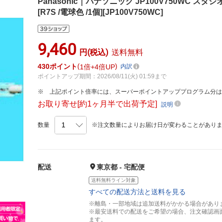
Panasonic｜パナソニック JP100V750WC 
[R7S /電球色 /1個][JP100V750WC]
9,460
円(税込)
送料無料
430
ポイント
1倍
4倍UP
内訳
ポイントアップ期間：2026/08/11(火) 01:59まで
上記ポイント倍率には、スーパーポイントアッププログラム分
お取り寄せ[約1ヶ月半で出荷予定]
説明
数量
※注文数量によりお届け日が変わることがあり
配送
東京都 - 宅配便
送料無料ライン対象
すべての配送方法と送料を見る
※離島・一部地域は追加送料がかかる場合があり
※最安送料での配送をご希望の場合、注文確認画
ます。