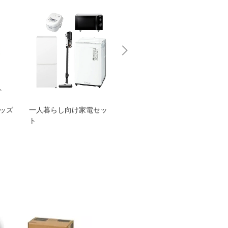
グッズ
一人暮らし向け家電セッ
オススメ！ヤマハ 電動
TEN
ト
アシスト自転車
ェア