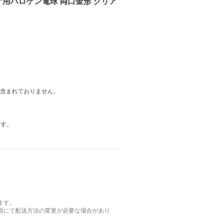
スタジオ用ハロゲン電球 両口金形 クリア
は含まれておりません。
ます。
ます。
面にて配送方法の変更が必要な場合があり