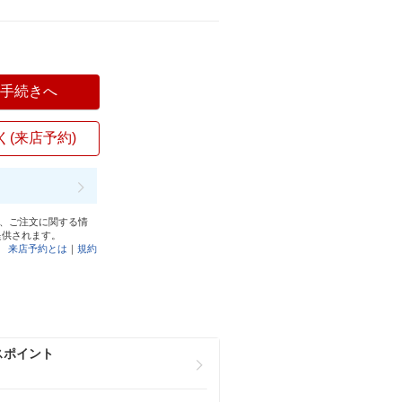
入手続きへ
く(来店予約)
と、ご注文に関する情
提供されます。
来店予約とは
｜
規約
スポイント