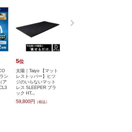
5
6
7
位
位
位
CO
太陽｜Taiyo 【マット
【エントリーで最大
瀧住｜T
Dラン
レストッパー】ヒツ
全額ポイント還元｜8/
多目的灯
h（ア
ジのいらないマット
11まで】 NAKAMUR
TF2
CL3
レス SLEEPER ブラ
A｜ナカムラ 32〜80V
【newl
ック HT...
型対応 ...
g】
59,800円
（税込）
1
42,570円
6,51
（税込）