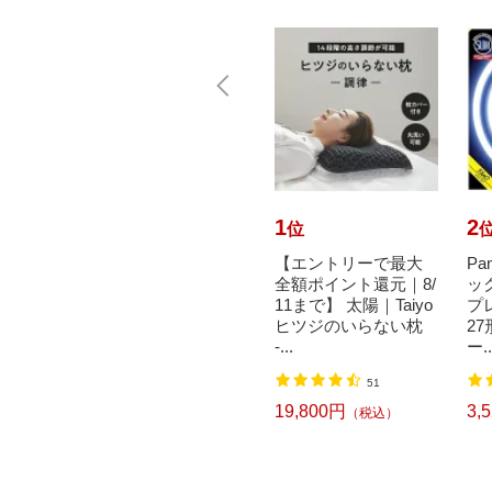
10
1
2
位
位
で最大
Panasonic｜パナソニ
【エントリーで最大
Pa
元｜8/
ック ツインパルック
全額ポイント還元｜8/
ッ
AMUR
プレミア蛍光灯 70
11まで】 太陽｜Taiyo
プ
2〜80V
形 クール色 FHD70
ヒツジのいらない枕
2
ECWLC...
-...
ー..
込）
8
51
4,034円
19,800円
3,
（税込）
（税込）