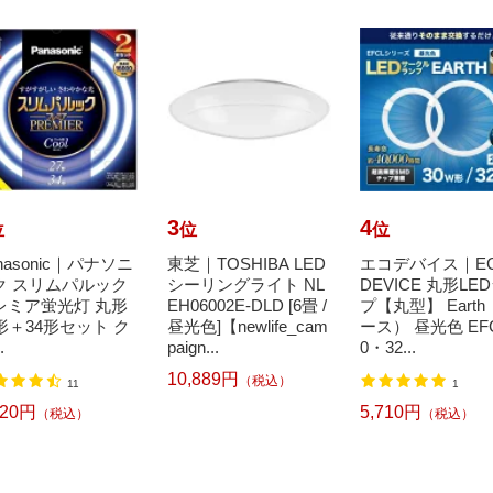
3
4
位
位
位
nasonic｜パナソニ
東芝｜TOSHIBA LED
エコデバイス｜E
ク スリムパルック
シーリングライト NL
DEVICE 丸形LE
レミア蛍光灯 丸形
EH06002E-DLD [6畳 /
プ【丸型】 Eart
7形＋34形セット ク
昼光色]【newlife_cam
ース） 昼光色 EF
.
paign...
0・32...
10,889円
（税込）
11
1
520円
5,710円
（税込）
（税込）