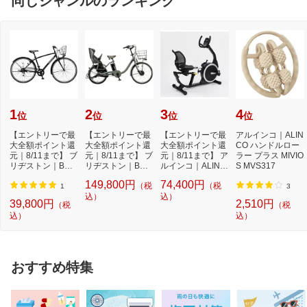
同じジャンルのランキング
1
2
3
4
位
位
位
位
【エントリーで最
【エントリーで最
【エントリーで最
アルインコ｜ALIN
大全額ポイント還
大全額ポイント還
大全額ポイント還
CO ハンドルロー
元｜8/11まで】 ブ
元｜8/11まで】 ブ
元｜8/11まで】 ア
ラー プラス MIVIO
リヂストン｜BRI
リヂストン｜BRI
ルインコ｜ALINC
S MVS317
DGESTONE 27型
DGESTONE 電動
O リカベントバ
149,800円
74,400円
（税
（税
ク...
ア...
イ...
1
3
込）
込）
39,800円
2,510円
（税
（税
込）
込）
おすすめ特集