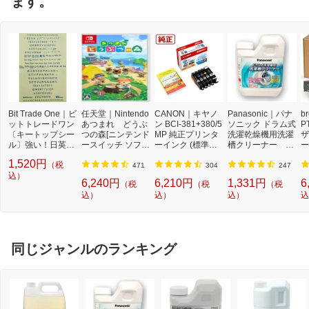
ます。
Bit Trade One｜ビ
任天堂｜Nintendo
CANON｜キヤノ
Panasonic｜パナ
b
ットトレードワン
あつまれ どうぶ
ン BCI-381+380/5
ソニック ドラム式
P
〔キートップシー
つの森[ニンテンド
MP 純正プリンタ
洗濯乾燥機用洗濯
ザ
ル〕強い！日英対
ースイッチ ソフ
ーインク (標準容
槽クリーナー N-
ー
応転写式キートッ
ト]【Switch】
量) 5色パック[BCI
W2[ドラム式洗濯
ュ
1,520円
（税
プシールセット ブ
3813805MP]
機 洗浄 洗剤 750m
T
471
304
247
ルー DYKTSBL
込）
l NW2]【rb_pcp】
幅
6,240円
6,210円
1,331円
6
（税
（税
（税
O
込）
込）
込）
込
ー
ブ
同じジャンルのランキング