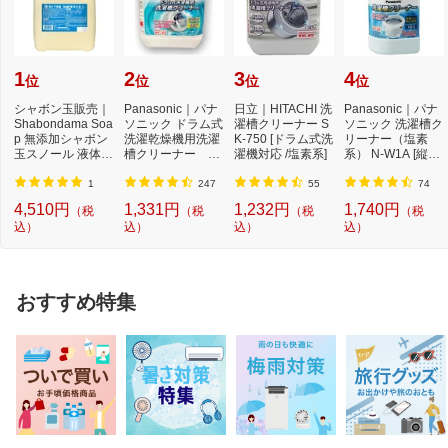
1
2
3
4
位
位
位
位
シャボン玉販売｜
Panasonic｜パナ
日立｜HITACHI 洗
Panasonic｜パナ
Shabondama Soa
ソニック ドラム式
濯槽クリーナー S
ソニック 洗濯槽ク
p 無添加シャボン
洗濯乾燥機用洗濯
K-750 [ドラム式洗
リーナー（塩素
玉スノール 液体タ
槽クリーナー N-
濯機対応 /塩素系]
系） N-W1A [縦型
イプ 本体 5L
W2[ドラム式洗
洗濯機対応 /塩素
濯...
系...
1
247
55
74
4,510円
1,331円
1,232円
1,740円
（税
（税
（税
（税
込）
込）
込）
込）
おすすめ特集