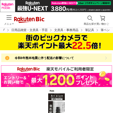
メニュー
商品を探す
買い物かご
ップ
日用品雑貨・文房具・手芸
文房具・事務用品
筆記具
筆ペン
令和8年熊本地震に伴う配送の影響について