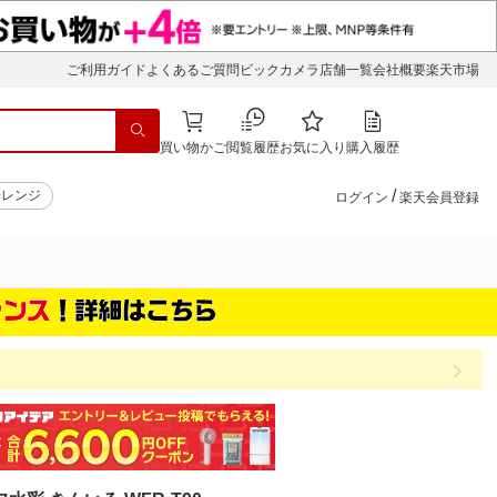
ご利用ガイド
よくあるご質問
ビックカメラ店舗一覧
会社概要
楽天市場
買い物かご
閲覧履歴
お気に入り
購入履歴
/
子レンジ
ログイン
楽天会員登録