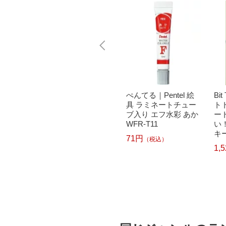
｜パナソニ
brother｜ブラザー PT-
ぺんてる｜Pentel 絵
Bi
洗濯乾
P300BT ブラザー ラ
具 ラミネートチュー
ト
クリー
ベルライター ピータ
ブ入り エフ水彩 あか
ー
ドラム式
ッチ キューブ PT-P30
WFR-T11
い
 750
0BT (3.5mm~12mm
キ
71円
（税込）
pcp】
幅/TZeテープ) P-TOU
ット
1,
7
122
CH CUBE（ピータッ
L
チキューブ）[PTP300
6,570円
）
（税込）
BT]