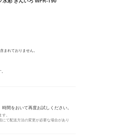
水彩 きんいろ WFR-T90
は含まれておりません。
す。
。時間をおいて再度お試しください。
ます。
面にて配送方法の変更が必要な場合があり