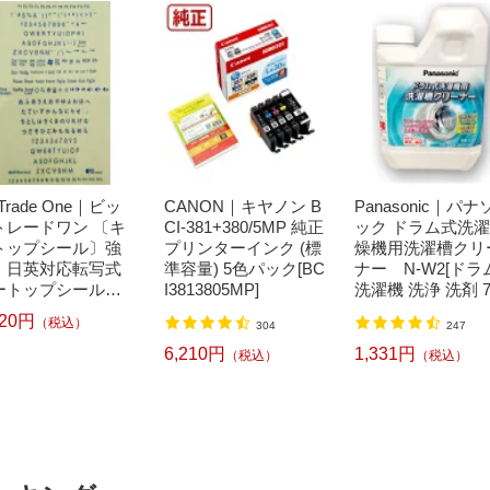
t Trade One｜ビッ
CANON｜キヤノン B
Panasonic｜パナ
トレードワン 〔キ
CI-381+380/5MP 純正
ック ドラム式洗
トップシール〕強
プリンターインク (標
燥機用洗濯槽クリ
！日英対応転写式
準容量) 5色パック[BC
ナー N-W2[ドラ
ートップシールセ
I3813805MP]
洗濯機 洗浄 洗剤 7
 ブルー DYKTSB
ml NW2]【rb_pcp
520円
（税込）
304
247
6,210円
1,331円
（税込）
（税込）