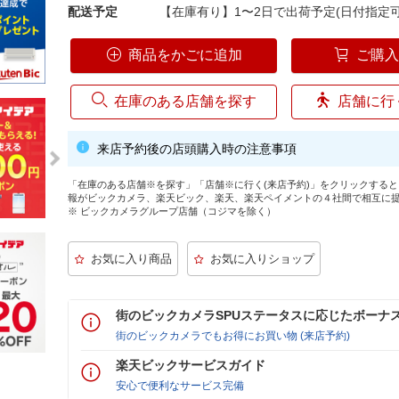
配送予定
【在庫有り】1〜2日で出荷予定(日付指定可
商品をかごに追加
ご購
在庫のある店舗を探す
店舗に行
来店予約後の店頭購入時の注意事項
「在庫のある店舗※を探す」「店舗※に行く(来店予約)」をクリックする
報がビックカメラ、楽天ビック、楽天、楽天ペイメントの４社間で相互に
※ ビックカメラグループ店舗（コジマを除く）
街のビックカメラSPUステータスに応じたボーナ
街のビックカメラでもお得にお買い物 (来店予約)
楽天ビックサービスガイド
安心で便利なサービス完備