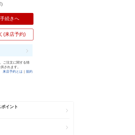
)
入手続きへ
く(来店予約)
と、ご注文に関する情
提供されます。
来店予約とは
｜
規約
スポイント