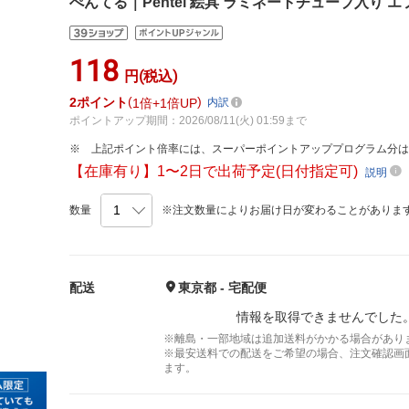
ぺんてる｜Pentel 絵具 ラミネートチューブ入り エフ
118
円(税込)
2
ポイント
1倍
1倍UP
内訳
ポイントアップ期間：2026/08/11(火) 01:59まで
上記ポイント倍率には、スーパーポイントアッププログラム分
【在庫有り】1〜2日で出荷予定(日付指定可)
説明
数量
※注文数量によりお届け日が変わることがありま
配送
東京都 - 宅配便
情報を取得できませんでした
※離島・一部地域は追加送料がかかる場合があり
※最安送料での配送をご希望の場合、注文確認画
ます。