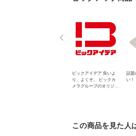
スオー
おすすめ！REGZA 4K液
ビックアイデア 良いよ
話題
洗浄
晶テレビ
り、よくぞ。 ビックカ
い！
メラグループのオリジナ
ルブランド
この商品を見た人