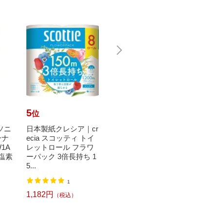
5
6
7
位
位
位
ナソニ
日本製紙クレシア｜cr
シャボン玉販売｜Sha
SHA
ーナ
ecia スコッティ トイ
bondama Soap シャボ
ラム式
1A
レットロール フラワ
ン玉洗たく槽クリー
槽クリ
/塩素
ーパック 3倍長持ち 1
ナー 500g〔洗濯槽ク
[ドラ
5...
リー...
塩...
1,60
1
93
1,182円
498円
（税込）
（税込）