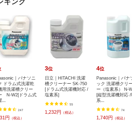
ンキング
3
4
位
位
位
nasonic｜パナソニ
日立｜HITACHI 洗濯
Panasonic｜パ
ク ドラム式洗濯乾
槽クリーナー SK-750
ック 洗濯槽クリ
機用洗濯槽クリー
[ドラム式洗濯機対応 /
ー（塩素系） N-W
ー N-W2[ドラム式
塩素系]
[縦型洗濯機対応 
...
系...
55
247
74
1,232円
（税込）
331円
1,740円
（税込）
（税込）