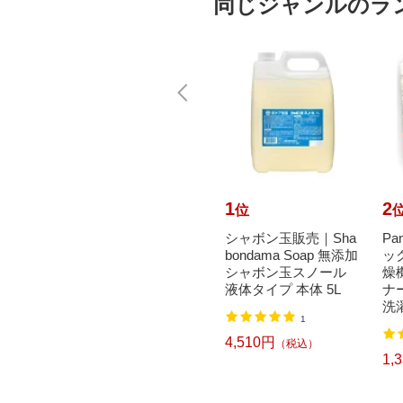
同じジャンルのラ
10
1
2
位
位
Paper
Panasonic｜パナソニ
シャボン玉販売｜Sha
Pa
na（イー
ック 温水洗浄便座
bondama Soap 無添加
ッ
ックテ
ビューティ・トワ
シャボン玉スノール
燥
 10
レ 貯湯式 EVXシ
液体タイプ 本体 5L
ナ
リーズ ホ...
洗濯
1
24,977円
（税込）
4,510円
（税込）
1,