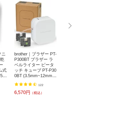
ソニ
brother｜ブラザー PT-
ぺんてる｜Pentel 絵
Bit T
濯乾
P300BT ブラザー ラ
具 ラミネートチュー
トトレ
ー
ベルライター ピータ
ブ入り エフ水彩 あか
ートッ
ム式
ッチ キューブ PT-P30
WFR-T11
い！日
50
0BT (3.5mm~12mm
キート
71円
（税込）
】
幅/TZeテープ) P-TOU
ット ブ
1,520
122
CH CUBE（ピータッ
L
チキューブ）[PTP300
6,570円
（税込）
BT]