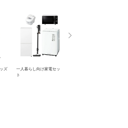
グッズ
一人暮らし向け家電セッ
オススメ！ヤマハ 電動
TEN
ト
アシスト自転車
ェア