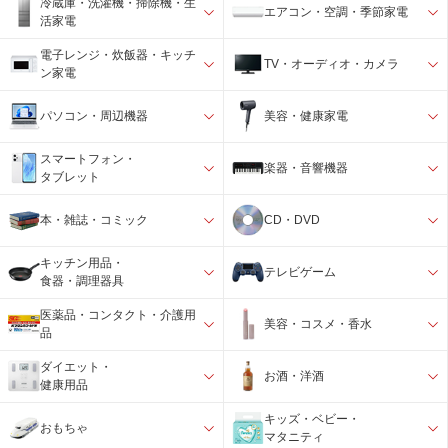
冷蔵庫・洗濯機・掃除機・生
エアコン・空調・季節家電
活家電
電子レンジ・炊飯器・キッチ
TV・オーディオ・カメラ
ン家電
パソコン・周辺機器
美容・健康家電
スマートフォン・
楽器・音響機器
タブレット
本・雑誌・コミック
CD・DVD
キッチン用品・
テレビゲーム
食器・調理器具
医薬品・コンタクト・介護用
美容・コスメ・香水
品
ダイエット・
お酒・洋酒
健康用品
キッズ・ベビー・
おもちゃ
マタニティ