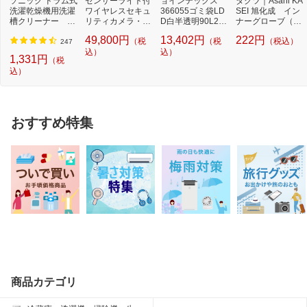
ソニック ドラム式
センサーライト付
ョインテックス
ダクツ｜Asahi KA
洗濯乾燥機用洗濯
ワイヤレスセキュ
366055ゴミ袋LD
SEI 旭化成 イン
槽クリーナー N-
リティカメラ・モ
D白半透明90L2百
ナーグローブ（薄
W2[ドラム式洗
ニターセット 「...
枚 N115J90P N1
手指有りタイ
49,800円
13,402円
222円
（税
（税
（税込）
濯...
15J-9...
プ）...
247
込）
込）
1,331円
（税
込）
おすすめ特集
商品カテゴリ