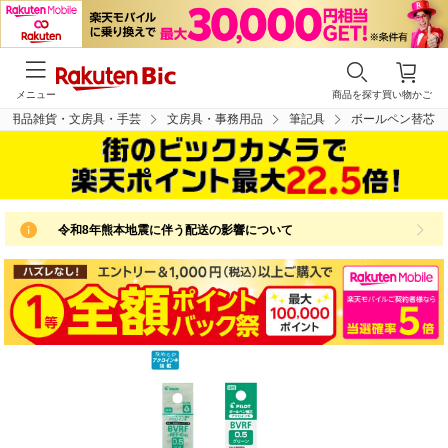
メニュー
商品を探す
買い物かご
日用品雑貨・文房具・手芸
文房具・事務用品
筆記具
ボールペン替芯
令和8年熊本地震に伴う配送の影響について