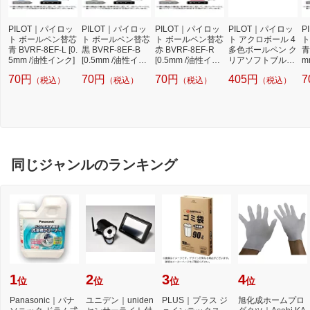
PILOT｜パイロッ
PILOT｜パイロッ
PILOT｜パイロッ
PILOT｜パイロッ
P
ト ボールペン替芯
ト ボールペン替芯
ト ボールペン替芯
ト アクロボール 4
ト
青 BVRF-8EF-L [0.
黒 BVRF-8EF-B
赤 BVRF-8EF-R
多色ボールペン ク
青
5mm /油性インク]
[0.5mm /油性イン
[0.5mm /油性イン
リアソフトブルー
m
ク]
ク]
BKAB-45EF-CS
70円
70円
70円
405円
7
（税込）
（税込）
（税込）
（税込）
[0.5mm]
同じジャンルのランキング
1
2
3
4
位
位
位
位
Panasonic｜パナ
ユニデン｜uniden
PLUS｜プラス ジ
旭化成ホームプロ