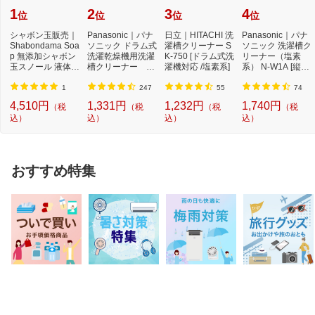
1
2
3
4
位
位
位
位
シャボン玉販売｜
Panasonic｜パナ
日立｜HITACHI 洗
Panasonic｜パナ
Shabondama Soa
ソニック ドラム式
濯槽クリーナー S
ソニック 洗濯槽ク
p 無添加シャボン
洗濯乾燥機用洗濯
K-750 [ドラム式洗
リーナー（塩素
玉スノール 液体タ
槽クリーナー N-
濯機対応 /塩素系]
系） N-W1A [縦型
イプ 本体 5L
W2[ドラム式洗
洗濯機対応 /塩素
濯...
系...
1
247
55
74
4,510円
1,331円
1,232円
1,740円
（税
（税
（税
（税
込）
込）
込）
込）
おすすめ特集