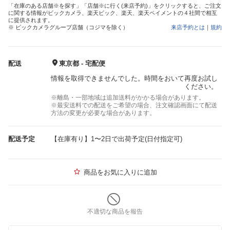
「在庫のある店舗※を探す」「店舗※に行く(来店予約)」をクリックすると、ご注文
に関する情報がビックカメラ、楽天ビック、楽天、楽天ペイメントの４社間で相互
に提供されます。
※ ビックカメラグループ店舗（コジマを除く）
来店予約とは
｜
規約
配送
東京都 - 宅配便
情報を取得できませんでした。時間をおいて再度お試し
ください。
※離島・一部地域は追加送料がかかる場合があります。
※最安送料での配送をご希望の場合、注文確認画面にて配送
方法の変更が必要な場合があります。
配送予定
【在庫有り】1〜2日で出荷予定(日付指定可)
商品をお気に入りに追加
不適切な商品を報告