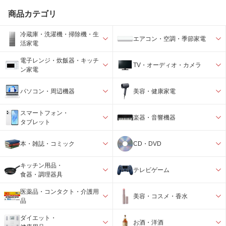
商品カテゴリ
冷蔵庫・洗濯機・掃除機・生
エアコン・空調・季節家電
活家電
電子レンジ・炊飯器・キッチ
TV・オーディオ・カメラ
ン家電
パソコン・周辺機器
美容・健康家電
スマートフォン・
楽器・音響機器
タブレット
本・雑誌・コミック
CD・DVD
キッチン用品・
テレビゲーム
食器・調理器具
医薬品・コンタクト・介護用
美容・コスメ・香水
品
ダイエット・
お酒・洋酒