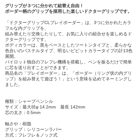
グリップが３つに分かれて組替え自由！
ボーダー柄のグリップを採用した楽しいドクターグリップです。
「ドクターグリップCLプレイボーダー」は、3つに分かれたカラ
フルな内グリップを、
組み替えたり交換したりして、お気に入りの組合せを楽しめるド
クターグリップです。
ボディカラーは、黒をベースとしたツートンタイプと、柔らかな
色合いのパステルタイプ、明るいビビットカラータイプの計13色
展開。
パイロット独自のフレフレ機構を搭載し、ペンを振るだけで簡単
に芯を送り出すことができます。
商品名の「プレイボーダー」は、「ボーダー（リング状の内グリ
ップ）を組み替えて遊ぼう！」という意味を込めてネーミングし
ました。
種類：シャープペンシル
サイズ：最大径φ 14.2mm 最長 142mm
芯の太さ：0.5mm
軸さや：樹脂
グリップ：シリコーンラバー
方式：フレフレ＆ノック式