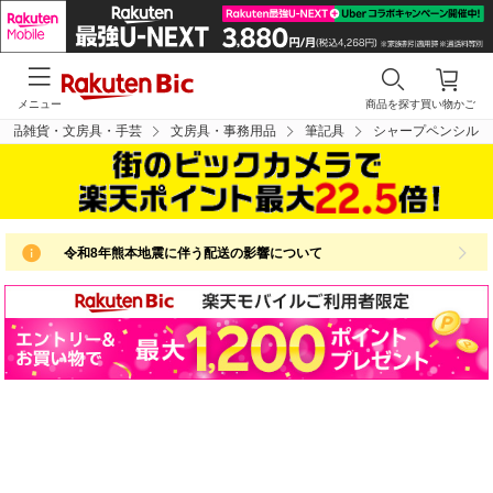
メニュー
商品を探す
買い物かご
用品雑貨・文房具・手芸
文房具・事務用品
筆記具
シャープペンシル
令和8年熊本地震に伴う配送の影響について