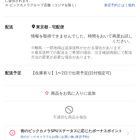
に提供されます。
※ ビックカメラグループ店舗（コジマを除く）
来店予約とは
｜
規約
配送
東京都 - 宅配便
情報を取得できませんでした。時間をおいて再度お試し
ください。
※離島・一部地域は追加送料がかかる場合があります。
※最安送料での配送をご希望の場合、注文確認画面にて配送
方法の変更が必要な場合があります。
配送予定
【在庫有り】1〜2日で出荷予定(日付指定可)
商品をお気に入りに追加
不適切な商品を報告
街のビックカメラSPUステータスに応じたボーナスポイント
街のビックカメラでもお得にお買い物 (来店予約)