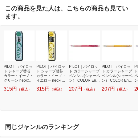
この商品を見た人は、こちらの商品も見てい
ます。
PILOT｜パイロッ
PILOT｜パイロッ
PILOT｜パイロッ
PILOT｜パイロッ
P
ト シャープ替芯
ト シャープ替芯
ト カラーシャープ
ト カラーシャープ
ト
カラー・イーノ・
カラー・イーノ・
ペンシル(シャーペ
ペンシル(シャーペ
ペ
グリーン neox(ネ
イエロー neox(ネ
ン） COLOR Eno
ン） COLOR Eno
ン
オックス) HRF7C-
オックス) HRF7C-
（カラーイーノ）
（カラーイーノ）
（
315円
315円
207円
207円
2
（税込）
（税込）
（税込）
（税込）
20-G [0.7mm]
20-Y [0.7mm]
レッド HCR-12R-
オレンジ HCR-12
ブ
R7 [0.7mm]
R-O7 [0.7mm]
L7
同じジャンルのランキング