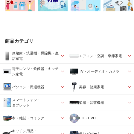
商品カテゴリ
冷蔵庫・洗濯機・掃除機・生
エアコン・空調・季節家電
活家電
電子レンジ・炊飯器・キッチ
TV・オーディオ・カメラ
ン家電
パソコン・周辺機器
美容・健康家電
スマートフォン・
楽器・音響機器
タブレット
本・雑誌・コミック
CD・DVD
キッチン用品・
テレビゲーム