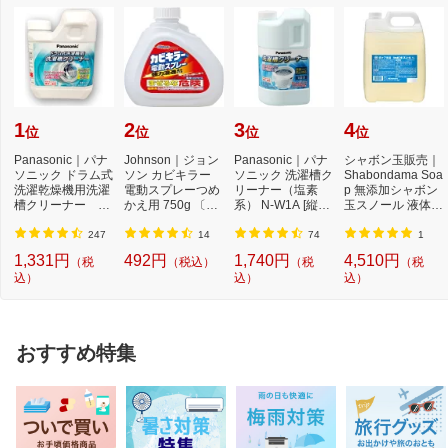
1
2
3
4
位
位
位
位
Panasonic｜パナ
Johnson｜ジョン
Panasonic｜パナ
シャボン玉販売｜
ソニック ドラム式
ソン カビキラー
ソニック 洗濯槽ク
Shabondama Soa
洗濯乾燥機用洗濯
電動スプレーつめ
リーナー（塩素
p 無添加シャボン
槽クリーナー N-
かえ用 750g 〔お
系） N-W1A [縦型
玉スノール 液体タ
W2[ドラム式洗
風呂用洗剤〕【rb
洗濯機対応 /塩素
イプ 本体 5L
濯...
_...
系...
247
14
74
1
1,331円
492円
1,740円
4,510円
（税
（税込）
（税
（税
込）
込）
込）
おすすめ特集