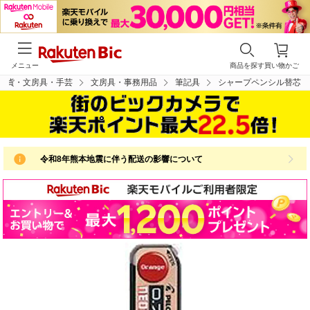
メニュー
商品を探す
買い物かご
雑貨・文房具・手芸
文房具・事務用品
筆記具
シャープペンシル替芯
令和8年熊本地震に伴う配送の影響について