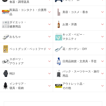
食器・調理器具
医薬品・コンタクト・介護用
美容・コスメ・香水
品
ダイエット・
お酒・洋酒
健康用品
キッズ・ベビー・
おもちゃ
マタニティ
ペットグッズ・ペットフード
花・ガーデン・DIY
スポーツ・
日用品雑貨・文房具・手芸
アウトドア
バック・スーツケース・旅行
時計
用品
インテリア・
アウトレット品・
寝具・収納
その他