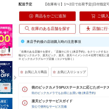
配送予定
【在庫有り】1〜2日で出荷予定(日付指定可
商品をかごに追加
ご購
在庫のある店舗を探す
店舗に行
来店予約後の店頭購入時の注意事項
「在庫のある店舗※を探す」「店舗※に行く(来店予約)」をクリックする
報がビックカメラ、楽天ビック、楽天、楽天ペイメントの４社間で相互に
※ ビックカメラグループ店舗（コジマを除く）
街のビックカメラSPUステータスに応じたボーナ
街のビックカメラでもお得にお買い物 (来店予約)
楽天ビックサービスガイド
安心で便利なサービス完備