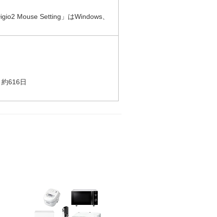
ouse Setting」はWindows、
約616日