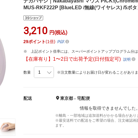
ナカバヤシ｜Nakabayashi マウス PICK!(Chrome/
MUS-RKF222P [BlueLED /無線(ワイヤレス) /5ボタ
3,210
円(税込)
29
ポイント
1倍
内訳
上記ポイント倍率には、スーパーポイントアッププログラム分
【在庫有り】1〜2日で出荷予定(日付指定可)
説明
数量
※注文数量によりお届け日が変わることがあり
配送
東京都 - 宅配便
情報を取得できませんでした
※離島・一部地域は追加送料がかかる場合があり
※最安送料での配送をご希望の場合、注文確認画
ます。