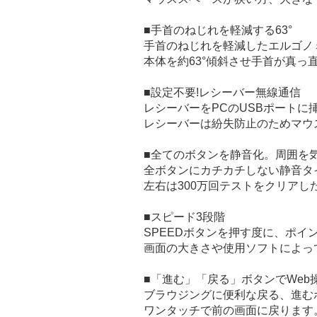
■手首のねじれを軽減する63°
手首のねじれを軽減したエルゴノ
本体を約63°傾斜させ手首が真っ
■設定不要!レシーバー無線通信
レシーバーをPCのUSBポートに
レシーバーは紛失防止のためマウ
■全てのボタンを静音化。周囲を
全ボタンにカチカチしない静音タ
左右は300万回テストをクリアし
■スピード3段階
SPEEDボタンを押す度に、ポイ
画面の大きさや使用ソフトによっ
■「進む」「戻る」ボタンでWeb
ブラウジングに便利な戻る、進む
ワンタッチで前の画面に戻ります。また割