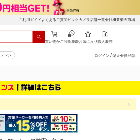
ご利用ガイド
よくあるご質問
ビックカメラ店舗一覧
会社概要
楽天市場
買い物かご
閲覧履歴
お気に入り
購入履歴
/
子レンジ
ログイン
楽天会員登録