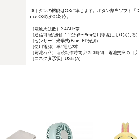
※ボタンの機能はOSに準じます。ボタン割当ソフト「Digio2 M
macOS以外非対応。
［電波周波数］2.4GHz帯
［通信可能距離］半径約6〜8m(使用環境により異なる)
［センサー］光学式(BlueLED光源)
［使用電源］単4電池2本
［電池寿命］連続動作時間 約283時間、電池交換の目安 
［コネクタ形状］USB (A)