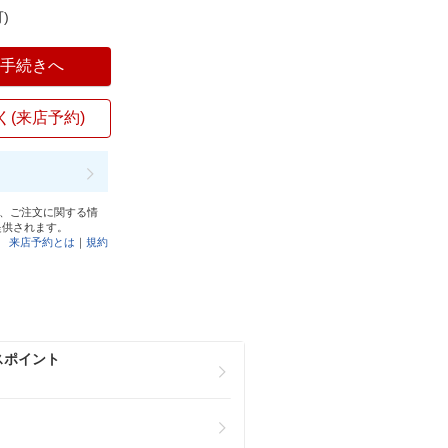
)
入手続きへ
く(来店予約)
と、ご注文に関する情
提供されます。
来店予約とは
｜
規約
スポイント