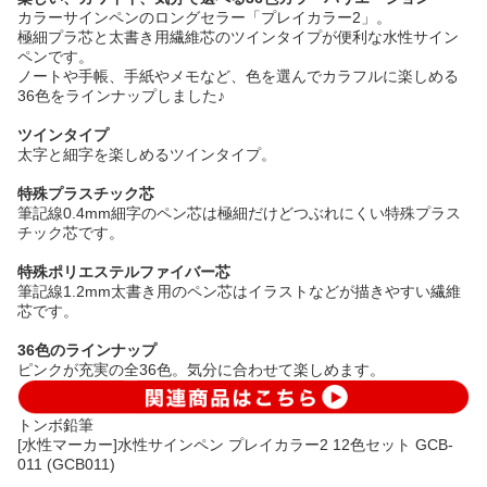
カラーサインペンのロングセラー「プレイカラー2」。
極細プラ芯と太書き用繊維芯のツインタイプが便利な水性サイン
ペンです。
ノートや手帳、手紙やメモなど、色を選んでカラフルに楽しめる
36色をラインナップしました♪
ツインタイプ
太字と細字を楽しめるツインタイプ。
特殊プラスチック芯
筆記線0.4mm細字のペン芯は極細だけどつぶれにくい特殊プラス
チック芯です。
特殊ポリエステルファイバー芯
筆記線1.2mm太書き用のペン芯はイラストなどが描きやすい繊維
芯です。
36色のラインナップ
ピンクが充実の全36色。気分に合わせて楽しめます。
トンボ鉛筆
[水性マーカー]水性サインペン プレイカラー2 12色セット GCB-
011 (GCB011)