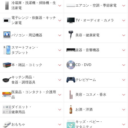
冷蔵庫・洗濯機・掃除機・生
エアコン・空調・季節家電
活家電
電子レンジ・炊飯器・キッチ
TV・オーディオ・カメラ
ン家電
パソコン・周辺機器
美容・健康家電
スマートフォン・
楽器・音響機器
タブレット
本・雑誌・コミック
CD・DVD
キッチン用品・
テレビゲーム
食器・調理器具
医薬品・コンタクト・介護用
美容・コスメ・香水
品
ダイエット・
お酒・洋酒
健康用品
キッズ・ベビー・
おもちゃ
マタニティ