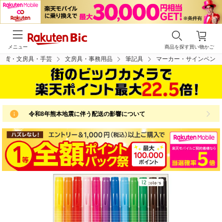
メニュー
商品を探す
買い物かご
雑貨・文房具・手芸
文房具・事務用品
筆記具
マーカー・サインペン
令和8年熊本地震に伴う配送の影響について