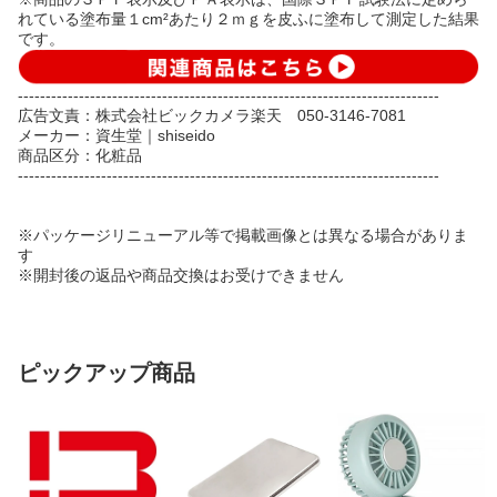
れている塗布量１cm²あたり２ｍｇを皮ふに塗布して測定した結果
です。
----------------------------------------------------------------------------
広告文責：株式会社ビックカメラ楽天 050-3146-7081
メーカー：資生堂｜shiseido
商品区分：化粧品
----------------------------------------------------------------------------
※パッケージリニューアル等で掲載画像とは異なる場合がありま
す
※開封後の返品や商品交換はお受けできません
ピックアップ商品