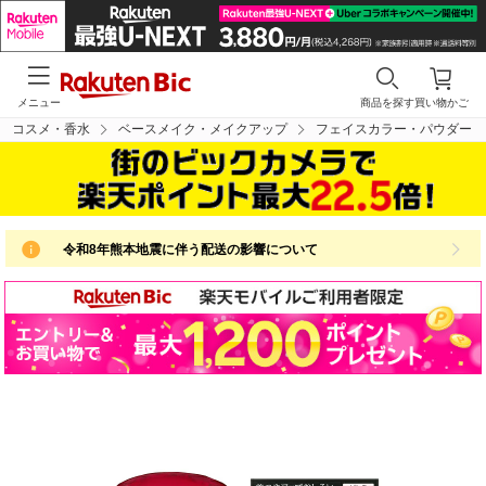
メニュー
商品を探す
買い物かご
・コスメ・香水
ベースメイク・メイクアップ
フェイスカラー・パウダー
令和8年熊本地震に伴う配送の影響について