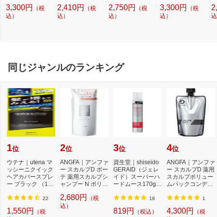
ル）ピンクオーク
ル）ベージュ 9.5g
ル）ピンク 9.5g
ル）オークル3 10
ー
3,300円
2,410円
2,750円
3,300円
2
（税
（税
（税
（税
ル1 10g
g
ラ
込）
込）
込）
込）
込
同じジャンルのランキング
1
2
3
4
位
位
位
位
ウテナ｜utena マ
ANGFA｜アンファ
資生堂｜shiseido
ANGFA｜アンファ
ッシーニクイック
ー スカルプD ボー
GERAID（ジェレ
ー スカルプD 薬用
ヘアカバースプレ
テ 薬用スカルプシ
イド）スーパーハ
スカルプボリュー
ー ブラック （140
ャンプー N ボリュ
ードムース170g
ムパックコンディ
g）【rb_pcp】
ーム つめかえ...
スーパーハードム
ショナー つけか...
2,680円
（税
ー...
22
18
1
込）
1,550円
819円
4,300円
（税
（税込）
（税