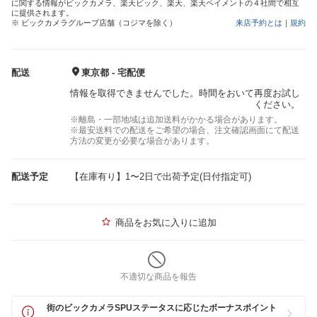
に関する情報がビックカメラ、楽天ビック、楽天、楽天ペイメントの４社間で相互
に提供されます。
※ ビックカメラグループ店舗（コジマを除く）
来店予約とは
｜
規約
配送
東京都 - 宅配便
情報を取得できませんでした。時間をおいて再度お試し
ください。
※離島・一部地域は追加送料がかかる場合があります。
※最安送料での配送をご希望の場合、注文確認画面にて配送
方法の変更が必要な場合があります。
配送予定
【在庫有り】1〜2日で出荷予定(日付指定可)
商品をお気に入りに追加
不適切な商品を報告
街のビックカメラSPUステータスに応じたボーナスポイント