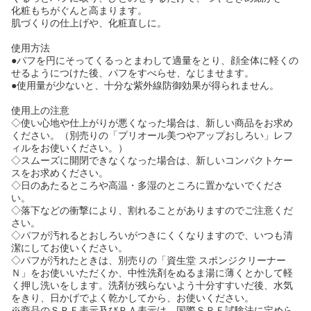
化粧もちがぐんと高まります。
肌づくりの仕上げや、化粧直しに。
使用方法
●パフを円にそってくるっとまわして適量をとり、顔全体に軽くの
せるようにつけた後、パフをすべらせ、なじませます。
●使用量が少ないと、十分な紫外線防御効果が得られません。
使用上の注意
◇使い心地や仕上がりが悪くなった場合は、新しい商品をお求め
ください。（別売りの「プリオール美つやアップおしろい」レフ
ィルをお使いください。）
◇スムーズに開閉できなくなった場合は、新しいコンパクトケー
スをお求めください。
◇日のあたるところや高温・多湿のところに置かないでくださ
い。
◇落下などの衝撃により、割れることがありますのでご注意くだ
さい。
◇パフが汚れるとおしろいがつきにくくなりますので、いつも清
潔にしてお使いください。
◇パフが汚れたときは、別売りの「資生堂 スポンジクリーナー
Ｎ」をお使いいただくか、中性洗剤をぬるま湯に薄くとかして軽
く押し洗いをします。洗剤が残らないよう十分すすいだ後、水気
をきり、日かげでよく乾かしてから、お使いください。
※商品のＳＰＦ表示及びＰＡ表示は、国際ＳＰＦ試験法に定めら