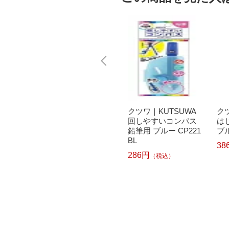
UWA
クツワ｜KUTSUWA
クツワ｜KUTSUWA
ク
ス シ
スリミーコンパス パ
回しやすいコンパス
は
CP215
ープル CP233PU
鉛筆用 ブルー CP221
ブル
BL
514円
38
（税込）
286円
（税込）