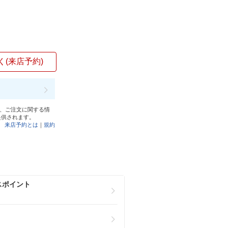
く(来店予約)
と、ご注文に関する情
提供されます。
来店予約とは
｜
規約
スポイント