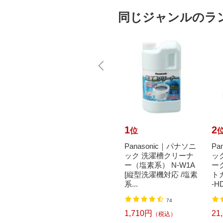
同じジャンルのラ
10
1
2
位
位
achi
花王｜Kao トイレク
Panasonic｜パナソニ
Pa
書 封
イックル 消臭ストロ
ック 洗濯槽クリーナ
ッ
ジタッ
ング つめかえ用 20枚
ー（塩素系） N-W1A
ー
00枚）
入 フレッシュハーブ
[縦型洗濯機対応 /塩素
ト
の香...
系...
-HD
2
74
618円
1,710円
21
込）
（税込）
（税込）