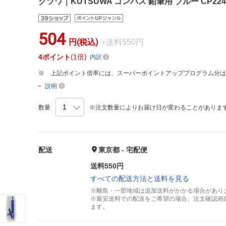
クツワ｜KUTSUWA コンパス 鉛筆用 ブルー CP224
504
円(税込)
+送料550円
4
ポイント
1倍
内訳
上記ポイント倍率には、スーパーポイントアッププログラム分
-
説明
数量
※注文数量によりお届け日が変わることがありま
配送
東京都 - 宅配便
送料550円
すべての配送方法と送料を見る
※離島・一部地域は追加送料がかかる場合があり
※最安送料での配送をご希望の場合、注文確認画
ます。