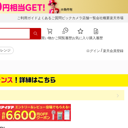
ご利用ガイド
よくあるご質問
ビックカメラ店舗一覧
会社概要
楽天市場
買い物かご
閲覧履歴
お気に入り
購入履歴
/
子レンジ
ログイン
楽天会員登録