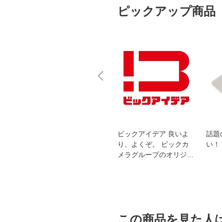
ピックアップ商品
スオー
おすすめ！REGZA 4K液
ビックアイデア 良いよ
話題
洗浄
晶テレビ
り、よくぞ。 ビックカ
い！
メラグループのオリジナ
ルブランド
この商品を見た人