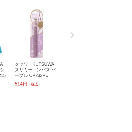
A
クツワ｜KUTSUWA
クツワ｜KUTSUWA
クツワ｜
 シ
スリミーコンパス パ
回しやすいコンパス
はじめ
15
ープル CP233PU
鉛筆用 ブルー CP221
ブルー 
BL
514円
386円
（税込）
286円
（税込）