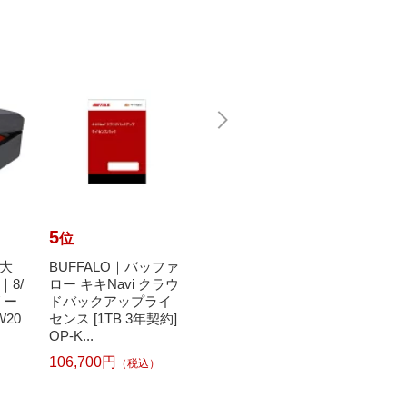
5
6
7
位
位
位
大
BUFFALO｜バッファ
日本技研工業｜NIPP
Joh
8/
ロー キキNavi クラウ
ON GIKEN INDUSTRI
カビキ
リー
ドバックアップライ
AL 紙ごみ収集袋 マチ
かえ
W20
センス [1TB 3年契約]
付 KG-10 茶色 [10枚]
【rb_
OP-K...
333円
（税込）
106,700円
（税込）
348円