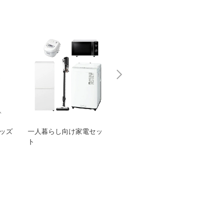
グッズ
一人暮らし向け家電セッ
オススメ！ヤマハ 電動
TEN
ト
アシスト自転車
ェア