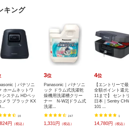
ンキング
3
4
位
位
位
nasonic｜パナソニ
Panasonic｜パナソニ
【エントリーで最
ク ホームネットワ
ック ドラム式洗濯乾
全額ポイント還元｜
クシステム HDペッ
燥機用洗濯槽クリー
11まで】 セント
カメラ ブラック KX
ナー N-W2[ドラム式
日本｜Sentry CH
...
洗濯...
101 ...
16
247
1
,824円
1,331円
14,780円
（税込）
（税込）
（税込）