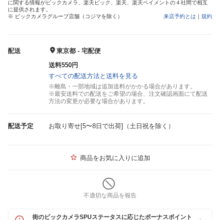
に関する情報がビックカメラ、楽天ビック、楽天、楽天ペイメントの４社間で相互
に提供されます。
※ ビックカメラグループ店舗（コジマを除く）
来店予約とは
｜
規約
配送
東京都 - 宅配便
送料550円
すべての配送方法と送料を見る
※離島・一部地域は追加送料がかかる場合があります。
※最安送料での配送をご希望の場合、注文確認画面にて配送
方法の変更が必要な場合があります。
配送予定
お取り寄せ[5〜8日で出荷]（土日祝を除く）
商品をお気に入りに追加
不適切な商品を報告
街のビックカメラSPUステータスに応じたボーナスポイント