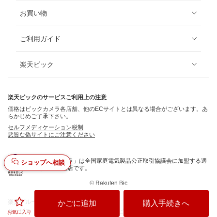
お買い物
ご利用ガイド
楽天ビック
楽天ビックのサービスご利用上の注意
価格はビックカメラ各店舗、他のECサイトとは異なる場合がございます。あ
らかじめご了承下さい。
セルフメディケーション税制
悪質な偽サイトにご注意ください
「ビックカメラ」は全国家庭電気製品公正取引協議会に加盟する適
ショップへ相談
正な表示推進店です。
©
Rakuten Bic
楽天グループ
かごに追加
購入手続きへ
サービス一覧
お問い合わせ一覧
サステナビリティ
個人情報保護方針
お気に入り