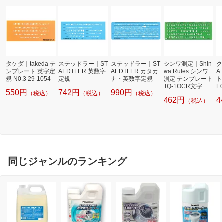
タケダ｜takeda テ
ステッドラー｜ST
ステッドラー｜ST
シンワ測定｜Shin
ク
ンプレート 英字定
AEDTLER 英数字
AEDTLER カタカ
wa Rules シンワ
A
規 N0.3 29-1054
定規
ナ・英数字定規
測定 テンプレート
ト
TQ-1OCR文字定
E
550円
742円
990円
（税込）
（税込）
（税込）
規 A764-66033
462円
4
（税込）
同じジャンルのランキング