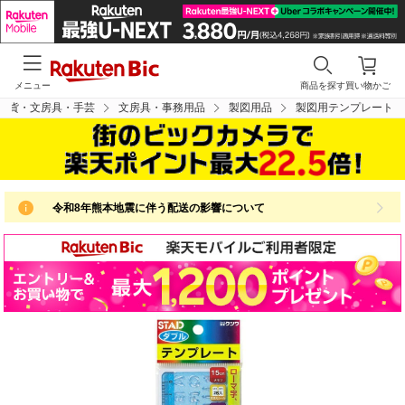
メニュー
商品を探す
買い物かご
雑貨・文房具・手芸
文房具・事務用品
製図用品
製図用テンプレート
令和8年熊本地震に伴う配送の影響について