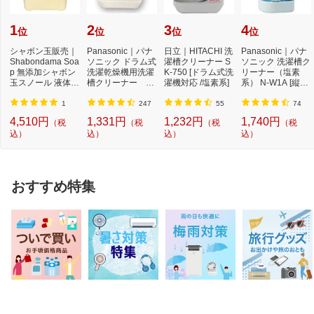
1
2
3
4
位
位
位
位
シャボン玉販売｜
Panasonic｜パナ
日立｜HITACHI 洗
Panasonic｜パナ
Shabondama Soa
ソニック ドラム式
濯槽クリーナー S
ソニック 洗濯槽ク
p 無添加シャボン
洗濯乾燥機用洗濯
K-750 [ドラム式洗
リーナー（塩素
玉スノール 液体タ
槽クリーナー N-
濯機対応 /塩素系]
系） N-W1A [縦型
イプ 本体 5L
W2[ドラム式洗
洗濯機対応 /塩素
濯...
系...
1
247
55
74
4,510円
1,331円
1,232円
1,740円
（税
（税
（税
（税
込）
込）
込）
込）
おすすめ特集