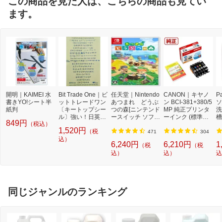
この商品を見た人は、こちらの商品も見てい
ます。
開明｜KAIMEI 水
Bit Trade One｜ビ
任天堂｜Nintendo
CANON｜キヤノ
P
書きYO!シート半
ットトレードワン
あつまれ どうぶ
ン BCI-381+380/5
ソ
紙判
〔キートップシー
つの森[ニンテンド
MP 純正プリンタ
洗
ル〕強い！日英対
ースイッチ ソフ
ーインク (標準容
槽
849円
（税込）
応転写式キートッ
ト]【Switch】
量) 5色パック[BCI
W
1,520円
（税
プシールセット ブ
3813805MP]
機
471
304
ルー DYKTSBL
込）
l
6,240円
6,210円
1
（税
（税
込）
込）
込
同じジャンルのランキング