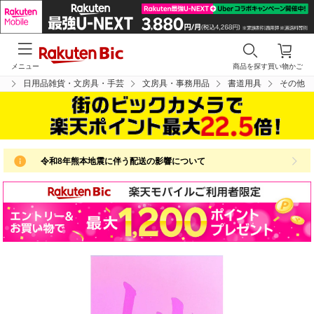
メニュー
商品を探す
買い物かご
プ
日用品雑貨・文房具・手芸
文房具・事務用品
書道用具
その他
令和8年熊本地震に伴う配送の影響について