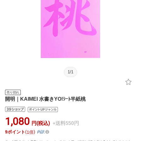
1
/
1
売り切れ
開明｜KAIMEI 水書きYO!ｼｰﾄ半紙桃
1,080
円(税込)
+送料550円
9
ポイント
1倍
内訳