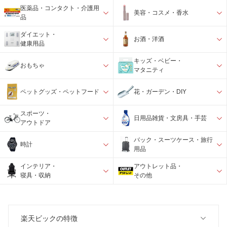
医薬品・コンタクト・介護用
美容・コスメ・香水
品
ダイエット・
お酒・洋酒
健康用品
キッズ・ベビー・
おもちゃ
マタニティ
ペットグッズ・ペットフード
花・ガーデン・DIY
スポーツ・
日用品雑貨・文房具・手芸
アウトドア
バック・スーツケース・旅行
時計
用品
インテリア・
アウトレット品・
寝具・収納
その他
楽天ビックの特徴