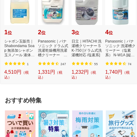
1
2
3
4
位
位
位
位
シャボン玉販売｜
Panasonic｜パナ
日立｜HITACHI 洗
Panasonic｜パナ
Shabondama Soa
ソニック ドラム式
濯槽クリーナー S
ソニック 洗濯槽ク
p 無添加シャボン
洗濯乾燥機用洗濯
K-750 [ドラム式洗
リーナー（塩素
玉スノール 液体タ
槽クリーナー N-
濯機対応 /塩素系]
系） N-W1A [縦型
イプ 本体 5L
W2[ドラム式洗
洗濯機対応 /塩素
濯...
系...
1
247
55
74
4,510円
1,331円
1,232円
1,740円
（税
（税
（税
（税
込）
込）
込）
込）
おすすめ特集