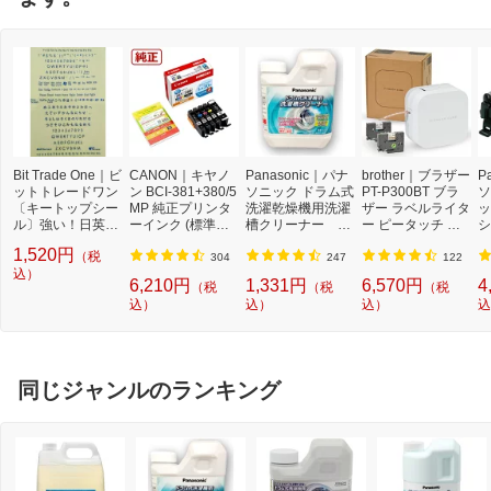
Bit Trade One｜ビ
CANON｜キヤノ
Panasonic｜パナ
brother｜ブラザー
P
ットトレードワン
ン BCI-381+380/5
ソニック ドラム式
PT-P300BT ブラ
ソ
〔キートップシー
MP 純正プリンタ
洗濯乾燥機用洗濯
ザー ラベルライタ
ッ
ル〕強い！日英対
ーインク (標準容
槽クリーナー N-
ー ピータッチ キ
シ
応転写式キートッ
量) 5色パック[BCI
W2[ドラム式洗濯
ューブ PT-P300B
9
1,520円
（税
プシールセット ブ
3813805MP]
機 洗浄 洗剤 750m
T (3.5mm~12mm
セ
304
247
122
ルー DYKTSBL
込）
l NW2]【rb_pcp】
幅/TZeテープ) P-T
ー
6,210円
1,331円
6,570円
4
（税
（税
（税
OUCH CUBE（ピ
ラ
込）
込）
込）
込
ータッチキュー
01
ブ）[PTP300BT]
同じジャンルのランキング