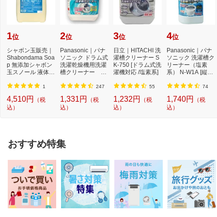
1
2
3
4
位
位
位
位
シャボン玉販売｜
Panasonic｜パナ
日立｜HITACHI 洗
Panasonic｜パナ
Shabondama Soa
ソニック ドラム式
濯槽クリーナー S
ソニック 洗濯槽ク
p 無添加シャボン
洗濯乾燥機用洗濯
K-750 [ドラム式洗
リーナー（塩素
玉スノール 液体タ
槽クリーナー N-
濯機対応 /塩素系]
系） N-W1A [縦型
イプ 本体 5L
W2[ドラム式洗
洗濯機対応 /塩素
濯...
系...
1
247
55
74
4,510円
1,331円
1,232円
1,740円
（税
（税
（税
（税
込）
込）
込）
込）
おすすめ特集