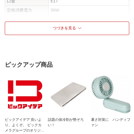
口金
E17
定格消費電力
36W
電球の色
電球色
つづきを見る
仕様1
67×φ35mm
ピックアップ商品
ビックアイデア 良いよ
話題の保冷剤が勢ぞろ
暑さ対策に ハンディフ
り、よくぞ。 ビックカ
い！
ァン
メラグループのオリジナ