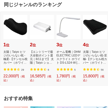
同じジャンルのランキング
1
2
3
4
位
位
位
位
太陽｜Taiyo ヒツ
【エントリーで最
オーム電機｜OHM
太陽｜Taiyo ヒツ
ジのいらない枕 -
大全額ポイント還
ELECTRIC LEDデ
ジのいらない枕-至
極柔-【テンセル枕
元｜8/11まで】 太
スクライト ホワイ
極-【テンセル枕カ
カバー（ホワイ
陽｜Taiyo ショー
ト DS-LS24-W [L
バー（ホワイト）
ト）付き】
ンのいらない枕 ...
ED /昼白色][DSLS
付き】
24...
29
6
5
56
22,000円
16,585円
1,780円
15,800円
（税
（税
（税
（税
込）
込）
込）
込）
おすすめ特集