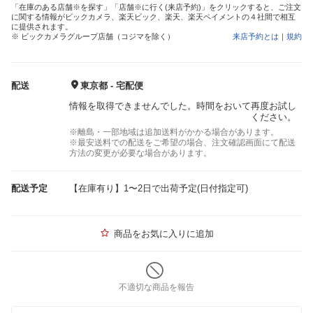
「在庫のある店舗※を探す」「店舗※に行く(来店予約)」をクリックすると、ご注文
に関する情報がビックカメラ、楽天ビック、楽天、楽天ペイメントの４社間で相互
に提供されます。
※ ビックカメラグループ店舗（コジマを除く）
来店予約とは
｜
規約
配送
東京都 - 宅配便
情報を取得できませんでした。時間をおいて再度お試し
ください。
※離島・一部地域は追加送料がかかる場合があります。
※最安送料での配送をご希望の場合、注文確認画面にて配送
方法の変更が必要な場合があります。
配送予定
【在庫有り】1〜2日で出荷予定(日付指定可)
商品をお気に入りに追加
不適切な商品を報告