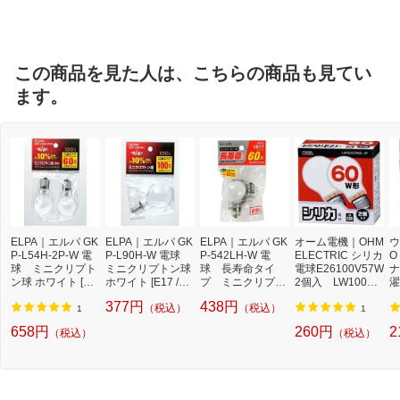
ルブランド
この商品を見た人は、こちらの商品も見てい
ます。
ELPA｜エルパ GK
ELPA｜エルパ GK
ELPA｜エルパ GK
オーム電機｜OHM
ウ
P-L54H-2P-W 電
P-L90H-W 電球
P-542LH-W 電
ELECTRIC シリカ
O
球 ミニクリプト
ミニクリプトン球
球 長寿命タイ
電球E26100V57W
ナ
ン球 ホワイト [E1
ホワイト [E17 /一
プ ミニクリプト
2個入 LW100V5
濯
7 /一般電球形 /60
般電球形 /100W相
ン球 ホワイト [E1
7W55/2P LW100V
[
377円
438円
（税込）
（税込）
W相当 /電球色 /2
当 /電球色 /1個][G
7 /一般電球形 /60
57W55/2P
酸
1
1
個][GKPL54H2P
KPL90H]
W相当 /電球色 /2
658円
260円
2
（税込）
（税込）
W]
個][GKP542LHW]