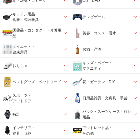
本・雑誌・コミック
CD・DVD
キッチン用品・
テレビゲーム
食器・調理器具
医薬品・コンタクト・介護用
美容・コスメ・香水
品
ダイエット・
お酒・洋酒
健康用品
キッズ・ベビー・
おもちゃ
マタニティ
ペットグッズ・ペットフード
花・ガーデン・DIY
スポーツ・
日用品雑貨・文房具・手芸
アウトドア
バック・スーツケース・旅行
時計
用品
インテリア・
アウトレット品・
寝具・収納
その他