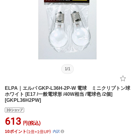
1
/
1
ELPA｜エルパ GKP-L36H-2P-W 電球 ミニクリプトン球
ホワイト [E17 /一般電球形 /40W相当 /電球色 /2個]
[GKPL36H2PW]
613
円(税込)
10
ポイント
1倍
1倍UP
内訳