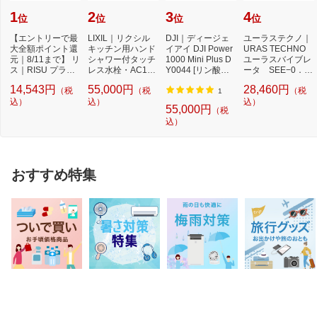
1
2
3
4
位
位
位
位
【エントリーで最
LIXIL｜リクシル
DJI｜ディージェ
ユーラステクノ｜
大全額ポイント還
キッチン用ハンド
イアイ DJI Power
URAS TECHNO
元｜8/11まで】 リ
シャワー付タッチ
1000 Mini Plus D
ユーラスバイブレ
ス｜RISU プラス
レス水栓・AC100
Y0044 [リン酸鉄
ータ SEE−0．1
ケットNo.2100
V RSF-671A [ワ
リチウムイオン
−2 100V SEE-0.
14,543円
55,000円
28,460円
（税
（税
（税
本...
ン...
電...
1-2 1...
1
込）
込）
込）
55,000円
（税
込）
おすすめ特集