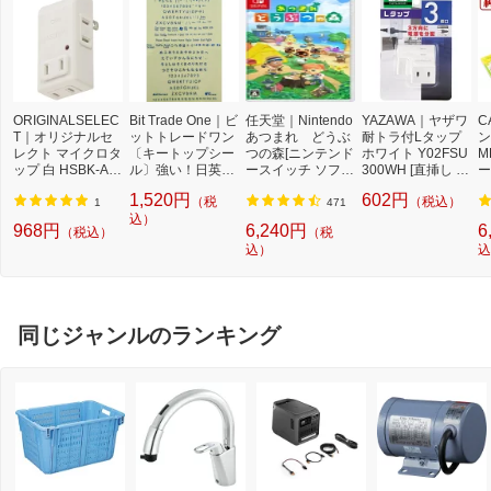
ORIGINALSELEC
Bit Trade One｜ビ
任天堂｜Nintendo
YAZAWA｜ヤザワ
C
T｜オリジナルセ
ットトレードワン
あつまれ どうぶ
耐トラ付Lタップ
ン
レクト マイクロタ
〔キートップシー
つの森[ニンテンド
ホワイト Y02FSU
M
ップ 白 HSBK-AK
ル〕強い！日英対
ースイッチ ソフ
300WH [直挿し /3
ー
L4-W [直挿し /4個
応転写式キートッ
ト]【Switch】
個口 /スイッチ無]
量
1,520円
602円
（税
（税込）
口 /スイッチ無]
プシールセット ブ
[Y02FSU300WH]
3
1
471
ルー DYKTSBL
込）
968円
6,240円
6
（税込）
（税
込）
込
同じジャンルのランキング