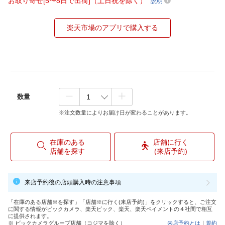
お取り寄せ[5〜8日で出荷]（土日祝を除く）
説明
楽天市場のアプリで購入する
数量
※注文数量によりお届け日が変わることがあります。
在庫のある
店舗に行く
店舗を探す
(来店予約)
来店予約後の店頭購入時の注意事項
「在庫のある店舗※を探す」「店舗※に行く(来店予約)」をクリックすると、ご注文
に関する情報がビックカメラ、楽天ビック、楽天、楽天ペイメントの４社間で相互
に提供されます。
※ ビックカメラグループ店舗（コジマを除く）
来店予約とは
｜
規約