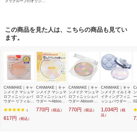
メラグループのオリジナ
ルブランド
この商品を見た人は、こちらの商品も見てい
ます。
CANMAKE｜キャ
CANMAKE｜キャ
CANMAKE｜キャ
CANMAKE｜キャ
C
ンメイク マシュマ
ンメイク マシュマ
ンメイク マシュマ
ンメイク イルミネ
ン
ロフィニッシュパ
ロフィニッシュパ
ロフィニッシュパ
イティングフィニ
ー
ウダー リフィル M
ウダー 〜Abloo
ウダー Abloom リ
ッシュパウダー 〜
0
L マットライトオ
m〜 リフィル 03
フィル 01 ディア
Abloom〜 01 ハイ
ラ
770円
770円
1,034円
（税込）
（税込）
（税
ークル
プルメリアリース
レストブーケ
ドレンジアガーデ
1
ン
込）
617円
7
（税込）