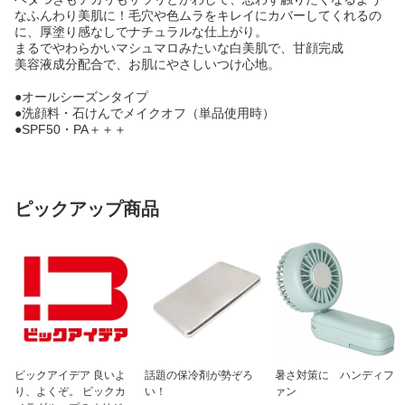
なふんわり美肌に！毛穴や色ムラをキレイにカバーしてくれるの
に、厚塗り感なしでナチュラルな仕上がり。
まるでやわらかいマシュマロみたいな白美肌で、甘顔完成
美容液成分配合で、お肌にやさしいつけ心地。
●オールシーズンタイプ
●洗顔料・石けんでメイクオフ（単品使用時）
●SPF50・PA＋＋＋
ピックアップ商品
ビックアイデア 良いよ
話題の保冷剤が勢ぞろ
暑さ対策に ハンディフ
り、よくぞ。 ビックカ
い！
ァン