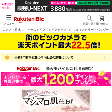
メニュー
商品を探す
買い物かご
・コスメ・香水
ベースメイク・メイクアップ
フェイスカラー・パウダー
令和8年熊本地震に伴う配送の影響について