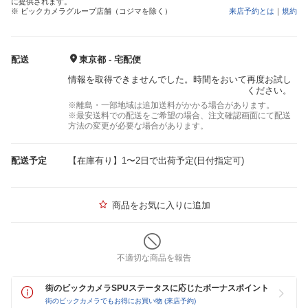
に提供されます。
※ ビックカメラグループ店舗（コジマを除く）
来店予約とは
｜
規約
配送
東京都 - 宅配便
情報を取得できませんでした。時間をおいて再度お試し
ください。
※離島・一部地域は追加送料がかかる場合があります。
※最安送料での配送をご希望の場合、注文確認画面にて配送
方法の変更が必要な場合があります。
配送予定
【在庫有り】1〜2日で出荷予定(日付指定可)
商品をお気に入りに追加
不適切な商品を報告
街のビックカメラSPUステータスに応じたボーナスポイント
街のビックカメラでもお得にお買い物 (来店予約)