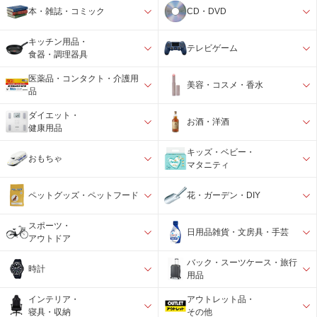
本・雑誌・コミック
CD・DVD
キッチン用品・
テレビゲーム
食器・調理器具
医薬品・コンタクト・介護用
美容・コスメ・香水
品
ダイエット・
お酒・洋酒
健康用品
キッズ・ベビー・
おもちゃ
マタニティ
ペットグッズ・ペットフード
花・ガーデン・DIY
スポーツ・
日用品雑貨・文房具・手芸
アウトドア
バック・スーツケース・旅行
時計
用品
インテリア・
アウトレット品・
寝具・収納
その他