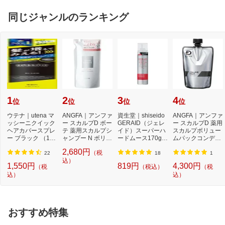
同じジャンルのランキング
1
2
3
4
位
位
位
位
ウテナ｜utena マ
ANGFA｜アンファ
資生堂｜shiseido
ANGFA｜アンファ
ッシーニクイック
ー スカルプD ボー
GERAID（ジェレ
ー スカルプD 薬用
ヘアカバースプレ
テ 薬用スカルプシ
イド）スーパーハ
スカルプボリュー
ー ブラック （140
ャンプー N ボリュ
ードムース170g
ムパックコンディ
g）【rb_pcp】
ーム つめかえ...
スーパーハードム
ショナー つけか...
2,680円
（税
ー...
22
18
1
込）
1,550円
819円
4,300円
（税
（税込）
（税
込）
込）
おすすめ特集