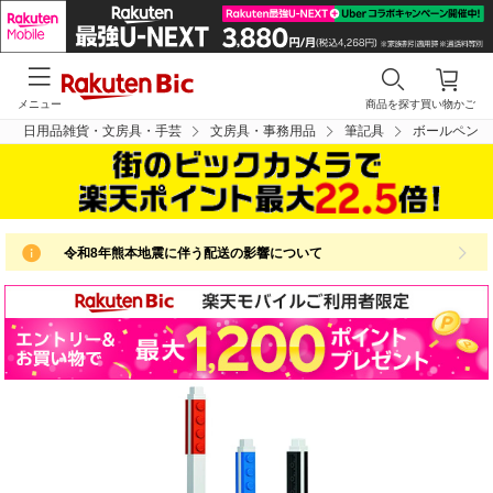
メニュー
商品を探す
買い物かご
日用品雑貨・文房具・手芸
文房具・事務用品
筆記具
ボールペン
令和8年熊本地震に伴う配送の影響について