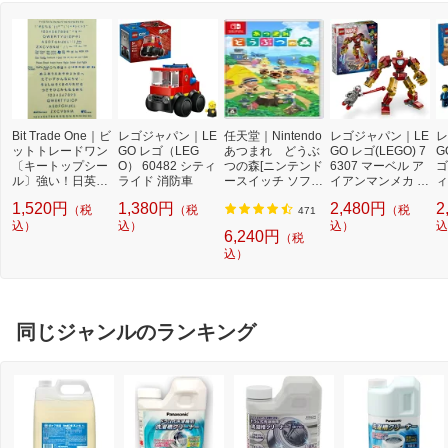
Bit Trade One｜ビ
レゴジャパン｜LE
任天堂｜Nintendo
レゴジャパン｜LE
レ
ットトレードワン
GO レゴ（LEG
あつまれ どうぶ
GO レゴ(LEGO) 7
G
〔キートップシー
O） 60482 シティ
つの森[ニンテンド
6307 マーベル ア
ゴ
ル〕強い！日英対
ライド 消防車
ースイッチ ソフ
イアンマンメカ v
ィ
応転写式キートッ
ト]【Switch】
s. ウルトロン
ト
1,520円
1,380円
2,480円
2
（税
（税
（税
プシールセット ブ
4
471
ルー DYKTSBL
込）
込）
込）
込
6,240円
（税
込）
同じジャンルのランキング