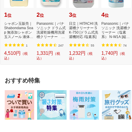
1
2
3
4
位
位
位
位
シャボン玉販売｜
Panasonic｜パナ
日立｜HITACHI 洗
Panasonic｜パナ
Shabondama Soa
ソニック ドラム式
濯槽クリーナー S
ソニック 洗濯槽ク
p 無添加シャボン
洗濯乾燥機用洗濯
K-750 [ドラム式洗
リーナー（塩素
玉スノール 液体タ
槽クリーナー N-
濯機対応 /塩素系]
系） N-W1A [縦型
イプ 本体 5L
W2[ドラム式洗
洗濯機対応 /塩素
濯...
系...
1
247
55
74
4,510円
1,331円
1,232円
1,740円
（税
（税
（税
（税
込）
込）
込）
込）
おすすめ特集