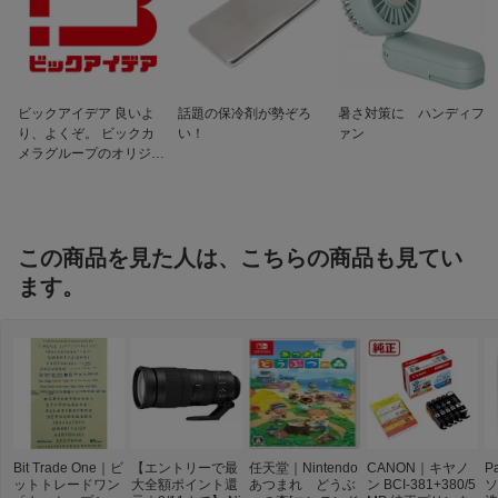
ビックアイデア 良いよ
話題の保冷剤が勢ぞろ
暑さ対策に ハンディフ
り、よくぞ。 ビックカ
い！
ァン
メラグループのオリジナ
ルブランド
この商品を見た人は、こちらの商品も見てい
ます。
Bit Trade One｜ビ
【エントリーで最
任天堂｜Nintendo
CANON｜キヤノ
P
ットトレードワン
大全額ポイント還
あつまれ どうぶ
ン BCI-381+380/5
ソ