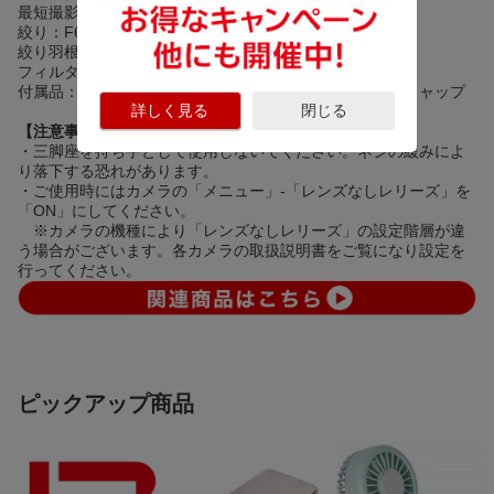
最短撮影距離：3.3m
絞り：F6.3-F32
絞り羽根：12枚
フィルター径：82mm
付属品：メタルレンズフード、フロントキャップ、リアキャップ
詳しく見る
閉じる
【注意事項】
・三脚座を持ち手として使用しないでください。ネジの緩みによ
り落下する恐れがあります。
・ご使用時にはカメラの「メニュー」-「レンズなしレリーズ」を
「ON」にしてください。
※カメラの機種により「レンズなしレリーズ」の設定階層が違
う場合がございます。各カメラの取扱説明書をご覧になり設定を
行ってください。
ピックアップ商品