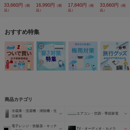
33,660円
16,990円
17,840円
33,660円
（税
（税
（税
（税
込）
込）
込）
込）
おすすめ特集
商品カテゴリ
冷蔵庫・洗濯機・掃除機・生
エアコン・空調・季節家電
活家電
電子レンジ・炊飯器・キッチ
TV・オーディオ・カメラ