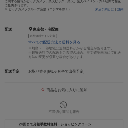
に関する情報がビックカメラ、楽天ビック、楽天、楽天ペイメントの４社間で相互
に提供されます。
※ ビックカメラグループ店舗（コジマを除く）
来店予約とは
｜
規約
配送
東京都 - 宅配便
送料無料ライン対象
すべての配送方法と送料を見る
※離島・一部地域は追加送料がかかる場合があります。
※最安送料での配送をご希望の場合、注文確認画面にて配送
方法の変更が必要な場合があります。
配送予定
お取り寄せ[約1ヶ月半で出荷予定]
商品をお気に入りに追加
不適切な商品を報告
24回まで分割手数料無料・ショッピングローン