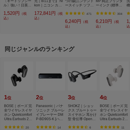
〔キートップシー
元｜8/11まで】 Ni
つの森[ニンテンド
MP 純正プリンタ
洗
ル〕強い！日英対
kon｜ニコン カメ
ースイッチ ソフ
ーインク (標準容
槽
応転写式キートッ
ラレンズ AF-S NI
ト]【Switch】
量) 5色パック[BCI
W
1,520円
172,841円
（税
（税
プシールセット ブ
KKOR 200-500m
3813805MP]
機
471
304
ルー DYKTSBL
込）
m f/5.6E ED VR NI
込）
l
6,240円
6,210円
1
（税
（税
KKOR（ニッコー
込）
込）
込
ル） ブラック [ニ
コンF /ズームレン
ズ][AFSVR200500
E]
同じジャンルのランキング
1
2
3
4
位
位
位
位
BOSE｜ボーズ 完
Panasonic｜パナ
SHOKZ｜ショッ
BOSE｜ボーズ 完
全ワイヤレスイヤ
ソニック ブルーレ
クス ブルートゥー
全ワイヤレスイヤ
ホン Quietcomfort
イプレーヤー DM
スイヤホン 耳かけ
ホン Quietcomfort
Ultra Earbuds 2nd
P-BD90S-K [ハイ
型 骨伝導 OpenRu
Ultra Earbuds 2nd
Gen BLACK QC
レゾ対応 /再生専
n ブラック SKZ-E
Gen WHITE SM
U...
用...
P...
O...
20
14
6
11