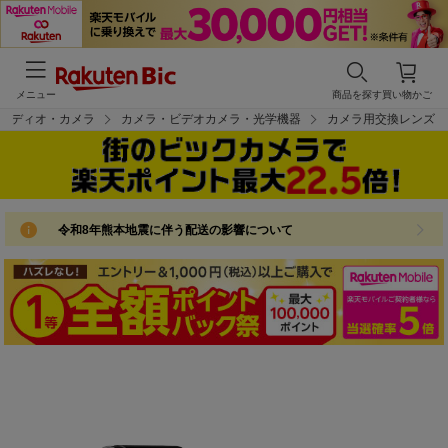
メニュー
商品を探す
買い物かご
オーディオ・カメラ
カメラ・ビデオカメラ・光学機器
カメラ用交換レンズ
令和8年熊本地震に伴う配送の影響について