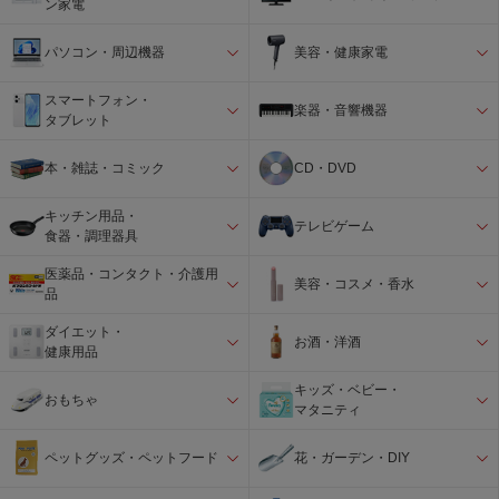
ン家電
パソコン・周辺機器
美容・健康家電
スマートフォン・
楽器・音響機器
タブレット
本・雑誌・コミック
CD・DVD
キッチン用品・
テレビゲーム
食器・調理器具
医薬品・コンタクト・介護用
美容・コスメ・香水
品
ダイエット・
お酒・洋酒
健康用品
キッズ・ベビー・
おもちゃ
マタニティ
ペットグッズ・ペットフード
花・ガーデン・DIY