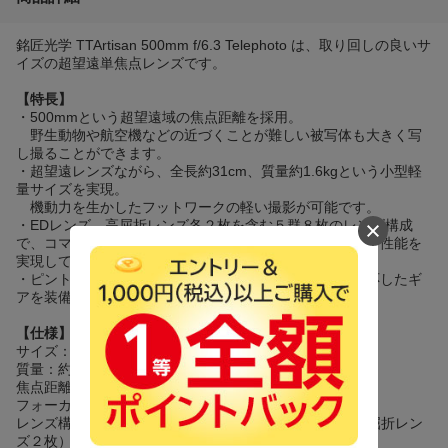
銘匠光学 TTArtisan 500mm f/6.3 Telephoto は、取り回しの良いサ
イズの超望遠単焦点レンズです。
【特長】
・500mmという超望遠域の焦点距離を採用。
野生動物や航空機などの近づくことが難しい被写体も大きく写
し撮ることができます。
・超望遠レンズながら、全長約31cm、質量約1.6kgという小型軽
量サイズを実現。
機動力を生かしたフットワークの軽い撮影が可能です。
・EDレンズ、高屈折レンズ各２枚を含む５群８枚のレンズ構成
で、コマ収差や色収差を効果的に抑えながら、良好な描写性能を
実現しています。
・ピントリングと絞りリングはフォローフォーカスに対応したギ
アを装備し、動画撮影にも対応します。
【仕様】
サイズ：約Φ88×290mm（マウント部除く）
質量：約1570g
焦点距離：500mm
フォーカス：MF（マニュアルフォーカス）
レンズ構成：５群８枚（ED(特殊低分散)レンズ２枚、高屈折レン
ズ２枚）