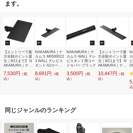
ます。
【エントリーで最
NAKAMURA｜ナ
NAKAMURA｜ナ
【エントリーで最
N
大全額ポイント還
カムラ M0500022
カムラ WALL テレ
大全額ポイント還
カ
元｜8/11まで】 N
3 WALL テレビス
ビスタンド用コー
元｜8/11まで】 N
ビ
AKAMURA｜ナカ
タンド A2ロータ
ドカバー ブラック
AKAMURA｜ナカ
D
ムラ WALL テレビ
イプ対応 サウンド
ムラ M05000225
0
7,530円
8,691円
3,500円
10,447円
（税
（税
（税
（税
スタンドA2ロータ
バー棚板 Sサイズ
WALLテレビスタ
イプ対応 レコーダ
込）
幅60cm サテンブ
込）
込）
ンド A2ロータイ
込）
5
ー棚板 サテンブラ
ラック
プ対応 サウンドバ
込
ック M05000217
ー棚板 Mサイズ 幅
95cm サテンブラ
ック
同じジャンルのランキング