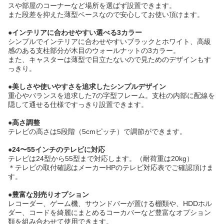
スや部屋のコーナーなど場所を選ばず設置できます。
また段差を抑えた薄型ベースなので安心してお使い頂けます。
●インテリアに合わせやすい選べる3カラー
シンプルでインテリアに合わせやすいブラックとホワイト、高級
感のある支柱部分が木目のウォールナットの3カラー。
また、キャスターは薄型で目立たないので見ためのデザインもす
っきり。
●美しさや使いやすさを追求したシンプルデザイン
重心やバランスを追求した7の字型フレーム。支柱の内部に配線を
隠して通せる仕様ですっきり設置できます。
●高さ調整
テレビの高さは5段階（5cmピッチ）で調節ができます。
●24〜55インチのテレビに対応
テレビは24型から55型まで対応します。（耐荷重は20kg）
＊テレビの取付確認はメーカーHPのテレビ対応表でご確認頂けま
す。
●豊富な別売りオプション
レコーダー、ゲーム機、サウンドバーが置ける棚類や、HDDホル
ダー、コードを綺麗にまとめるコーカバーなど豊富なオプション
類を組み合わせて使用できます。