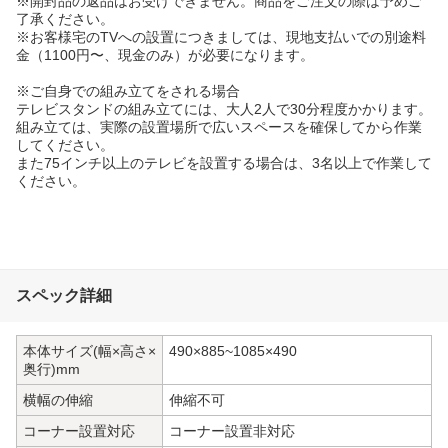
※開封品の返品はお受けできません。商品をご注文の際は予めご
了承ください。
※お客様宅のTVへの設置につきましては、現地支払いでの別途料
金（1100円〜、現金のみ）が必要になります。
※ご自身での組み立てをされる場合
テレビスタンドの組み立てには、大人2人で30分程度かかります。
組み立ては、実際の設置場所で広いスペースを確保してから作業
してください。
また75インチ以上のテレビを設置する場合は、3名以上で作業して
ください。
スペック詳細
本体サイズ(幅×高さ×
490×885~1085×490
奥行)mm
横幅の伸縮
伸縮不可
コーナー設置対応
コーナー設置非対応