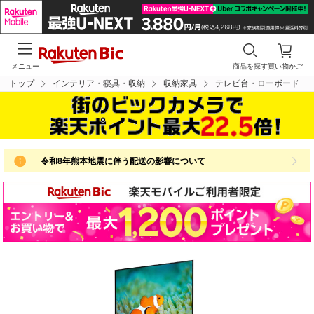
メニュー
商品を探す
買い物かご
トップ
インテリア・寝具・収納
収納家具
テレビ台・ローボード
令和8年熊本地震に伴う配送の影響について