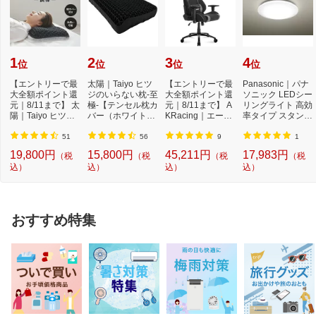
1
2
3
4
位
位
位
位
【エントリーで最
太陽｜Taiyo ヒツ
【エントリーで最
Panasonic｜パナ
大全額ポイント還
ジのいらない枕-至
大全額ポイント還
ソニック LEDシー
元｜8/11まで】 太
極-【テンセル枕カ
元｜8/11まで】 A
リングライト 高効
陽｜Taiyo ヒツジ
バー（ホワイト）
KRacing｜エーケ
率タイプ スタンダ
のいらない枕 -...
付き】
ーレーシング ゲ
ードシリーズ H
ー...
H...
51
56
9
1
19,800円
15,800円
45,211円
17,983円
（税
（税
（税
（税
込）
込）
込）
込）
おすすめ特集