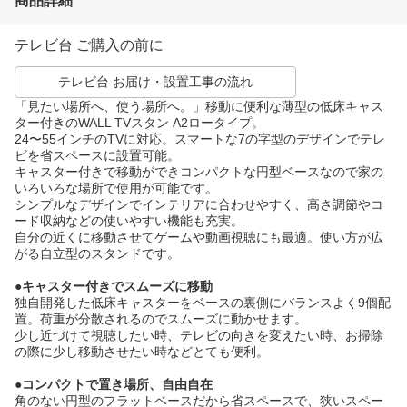
商品詳細
テレビ台 ご購入の前に
テレビ台 お届け・設置工事の流れ
「見たい場所へ、使う場所へ。」移動に便利な薄型の低床キャス
ター付きのWALL TVスタン A2ロータイプ。
24〜55インチのTVに対応。スマートな7の字型のデザインでテレ
ビを省スペースに設置可能。
キャスター付きで移動ができコンパクトな円型ベースなので家の
いろいろな場所で使用が可能です。
シンプルなデザインでインテリアに合わせやすく、高さ調節やコ
ード収納などの使いやすい機能も充実。
自分の近くに移動させてゲームや動画視聴にも最適。使い方が広
がる自立型のスタンドです。
●キャスター付きでスムーズに移動
独自開発した低床キャスターをベースの裏側にバランスよく9個配
置。荷重が分散されるのでスムーズに動かせます。
少し近づけて視聴したい時、テレビの向きを変えたい時、お掃除
の際に少し移動させたい時などとても便利。
●コンパクトで置き場所、自由自在
角のない円型のフラットベースだから省スペースで、狭いスペー