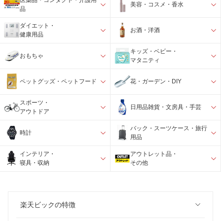
医薬品・コンタクト・介護用
美容・コスメ・香水
品
ダイエット・
お酒・洋酒
健康用品
キッズ・ベビー・
おもちゃ
マタニティ
ペットグッズ・ペットフード
花・ガーデン・DIY
スポーツ・
日用品雑貨・文房具・手芸
アウトドア
バック・スーツケース・旅行
時計
用品
インテリア・
アウトレット品・
寝具・収納
その他
楽天ビックの特徴