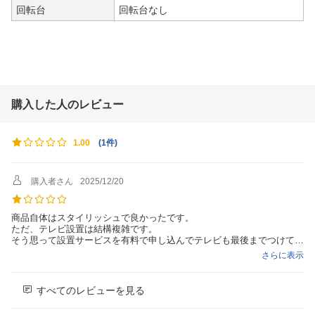
回転台
回転台なし
購入した人のレビュー
(
1件
)
1.00
購入者さん
2025/12/20
商品自体はスタイリッシュで良かったです。
ただ、テレビ設置は結構複雑です。
そう思って設置サービスを有料で申し込んでテレビも最後までつけてく
れると思ったらテレビスタンドのみでこれだったら料金追加で申し込ま
さらに表示
なかった。
誤認を招くのできちんと説明を細かく記載を欲しい。
すべてのレビューを見る