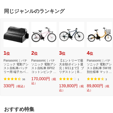
同じジャンルのランキング
1
2
3
4
位
位
位
位
Panasonic｜パナ
Panasonic｜パナ
【エントリーで最
Panasonic｜パナ
ソニック 電動アシ
ソニック 電動アシ
大全額ポイント還
ソニック 電動アシ
スト自転車バッテ
スト自転車 BP02
元｜8/11まで】 ブ
スト自転車 SW 特
リー用 端子カバー
コットンピンク B
リヂストン｜BRI
別仕様車 マットハ
NAH413[NAH413]
EFZC633M [26イ
DGESTONE 電動
ニー シングル...
170,000円
（税
ン...
ア...
36
1
3
込）
330円
139,800円
89,800円
（税込）
（税
（税
込）
込）
おすすめ特集