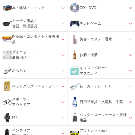
本・雑誌・コミック
CD・DVD
キッチン用品・
テレビゲーム
食器・調理器具
医薬品・コンタクト・介護用
美容・コスメ・香水
品
ダイエット・
お酒・洋酒
健康用品
キッズ・ベビー・
おもちゃ
マタニティ
ペットグッズ・ペットフード
花・ガーデン・DIY
スポーツ・
日用品雑貨・文房具・手芸
アウトドア
バック・スーツケース・旅行
時計
用品
インテリア・
アウトレット品・