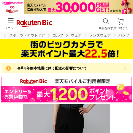
メニュー
商品を探す
買い物かご
プ
スポーツ・アウトドア
ゴルフ
ウェア
メンズウェア
パンツ
令和8年熊本地震に伴う配送の影響について