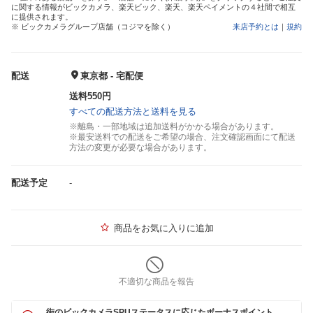
に関する情報がビックカメラ、楽天ビック、楽天、楽天ペイメントの４社間で相互
に提供されます。
※ ビックカメラグループ店舗（コジマを除く）
来店予約とは
｜
規約
配送
東京都 - 宅配便
送料550円
すべての配送方法と送料を見る
※離島・一部地域は追加送料がかかる場合があります。
※最安送料での配送をご希望の場合、注文確認画面にて配送
方法の変更が必要な場合があります。
配送予定
-
商品をお気に入りに追加
不適切な商品を報告
街のビックカメラSPUステータスに応じたボーナスポイント