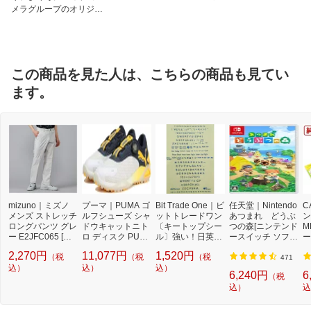
メラグループのオリジナ
ルブランド
この商品を見た人は、こちらの商品も見てい
ます。
mizuno｜ミズノ
プーマ｜PUMA ゴ
Bit Trade One｜ビ
任天堂｜Nintendo
C
メンズ ストレッチ
ルフシューズ シャ
ットトレードワン
あつまれ どうぶ
ン
ロングパンツ グレ
ドウキャットニト
〔キートップシー
つの森[ニンテンド
M
ー E2JFC065 [メ
ロ ディスク PUM
ル〕強い！日英対
ースイッチ ソフ
ー
ンズ /79サイズ]
A WHITE-DEEP N
応転写式キートッ
ト]【Switch】
量
2,270円
11,077円
1,520円
（税
（税
（税
【返品交換不可】
AVY-SUN STR 31
プシールセット ブ
3
471
込）
021907 [メンズ /2
込）
ルー DYKTSBL
込）
6,240円
6
（税
5.0cm]
込）
込