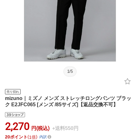
1
/
5
売り切れ
mizuno｜ミズノ メンズ ストレッチロングパンツ ブラッ
ク E2JFC065 [メンズ /85サイズ]【返品交換不可】
2,270
円(税込)
+送料550円
20
ポイント
1倍
内訳