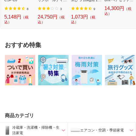
グス｜Kirin Hol...
カップ付
（2個入り） [...
14,300円
（税
8
3
9
込）
5,148円
24,750円
1,073円
（税
（税
（税
込）
込）
込）
おすすめ特集
商品カテゴリ
冷蔵庫・洗濯機・掃除機・生
エアコン・空調・季節家電
活家電