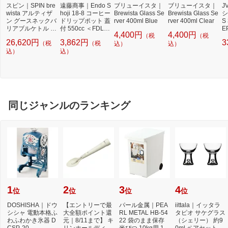
スピン｜SPIN bre
遠藤商事｜Endo S
ブリューイスタ｜
ブリューイスタ｜
J
wista アルティザ
hoji 18-8 コーヒー
Brewista Glass Se
Brewista Glass Se
シ
ン グースネックバ
ドリップポット 蓋
rver 400ml Blue
rver 400ml Clear
S
リアブルケトル 0.
付 550cc ＜FDLC
E
4,400円
4,400円
（税
（税
6L brewista ステ
701＞[FDLC701]
2
26,620円
3,862円
3
（税
（税
ンレススチール
込）
込）
【newlife_campai
込）
込）
gn_b】
同じジャンルのランキング
1
2
3
4
位
位
位
位
DOSHISHA｜ドウ
【エントリーで最
パール金属｜PEA
iittala｜イッタラ
シシャ 電動本格ふ
大全額ポイント還
RL METAL HB-54
タピオ サケグラス
わふわかき氷器 D
元｜8/11まで】 キ
22 袋のまま保存
（シェリー） 約9
CSP-20
リンホールディン
米びつ 10kg用 1合
0ml ペアセット