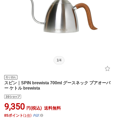
1
/
4
売り切れ
スピン｜SPIN brewista 700ml グースネック プアオーバ
ー ケトル brewista
9,350
円(税込)
送料無料
85
ポイント
1倍
内訳