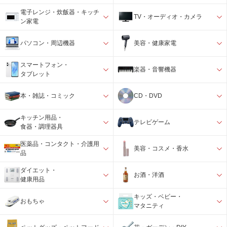
電子レンジ・炊飯器・キッチ
TV・オーディオ・カメラ
ン家電
パソコン・周辺機器
美容・健康家電
スマートフォン・
楽器・音響機器
タブレット
本・雑誌・コミック
CD・DVD
キッチン用品・
テレビゲーム
食器・調理器具
医薬品・コンタクト・介護用
美容・コスメ・香水
品
ダイエット・
お酒・洋酒
健康用品
キッズ・ベビー・
おもちゃ
マタニティ