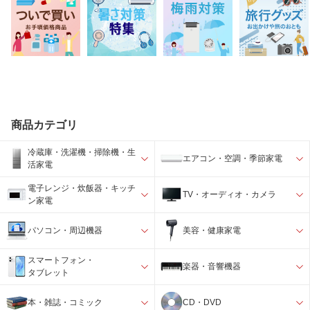
商品カテゴリ
冷蔵庫・洗濯機・掃除機・生
エアコン・空調・季節家電
活家電
電子レンジ・炊飯器・キッチ
TV・オーディオ・カメラ
ン家電
パソコン・周辺機器
美容・健康家電
スマートフォン・
楽器・音響機器
タブレット
本・雑誌・コミック
CD・DVD