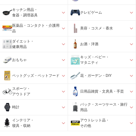
キッチン用品・
テレビゲーム
食器・調理器具
医薬品・コンタクト・介護用
美容・コスメ・香水
品
ダイエット・
お酒・洋酒
健康用品
キッズ・ベビー・
おもちゃ
マタニティ
ペットグッズ・ペットフード
花・ガーデン・DIY
スポーツ・
日用品雑貨・文房具・手芸
アウトドア
バック・スーツケース・旅行
時計
用品
インテリア・
アウトレット品・
寝具・収納
その他