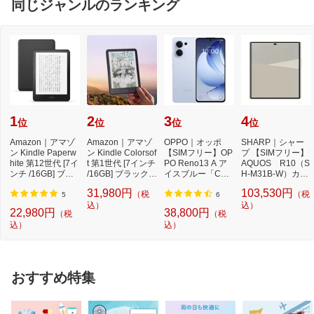
同じジャンルのランキング
ルー PAYK0001JP
a
N
S
1
2
3
4
位
位
位
位
Amazon｜アマゾ
Amazon｜アマゾ
OPPO｜オッポ
SHARP｜シャー
ン Kindle Paperw
ン Kindle Colorsof
【SIMフリー】OP
プ 【SIMフリー】
hite 第12世代 [7イ
t 第1世代 [7インチ
PO Reno13 A ア
AQUOS R10（S
ンチ /16GB] ブラ
/16GB] ブラック B
イスブルー「CPH
H-M31B-W）カシ
ック B0CFPL6CF
0CX8MT2M2 [7...
2699IB」Qualcom
ミヤホワイト 12
31,980円
103,530円
（税
（税
Y ...
m Snapdr...
GB/512GB
5
6
込）
込）
22,980円
38,800円
（税
（税
込）
込）
おすすめ特集