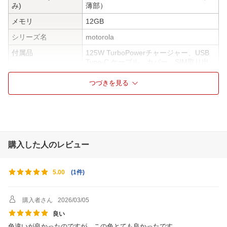
み)
薄部）
メモリ
12GB
シリーズ名
motorola
付属品
125W TurboPowerチャージャー、USB
Type-C ケーブル、カバー、SIM取り出
しピン、ガイド類、LG（法令/安全/規
制）
つづきを見る
CPU
MediaTek Dimensity 8350 (3.35GHz x 1
+ 3.2GHz x 3 + 2.2GHz x 4)
WiFi規格
Wi-Fi 802.11 a/b/g/n/ac/ax (2.4GHz / 5G
Hz / 6GHz) Wi-Fi 6E
購入した人のレビュー
Bluetooth
5.4
ネットワークおよび
5G：n1/n3/n5/n28/n41/n66/n77/n78
周波数帯
LTE：B1/B2/B3/B4/B5/B7/B8/B11/B12/B
(
1件
)
5.00
13/B17/B18/B19/B26/B28/B38/B39/B41/
B42/B66
W-CDMA：B1/B2/B4/B5/B8
購入者さん
2026/03/05
ディスプレイ
約6.7インチ 2712x1220 (Super HD)、 p
良い
OLED、20:9、リフレッシュレート 120
色違いが良かったのですが、この色とても良かったです。