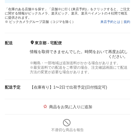
「在庫のある店舗※を探す」「店舗※に行く(来店予約)」をクリックすると、ご注文
に関する情報がビックカメラ、楽天ビック、楽天、楽天ペイメントの４社間で相互
に提供されます。
※ ビックカメラグループ店舗（コジマを除く）
来店予約とは
｜
規約
配送
東京都 - 宅配便
情報を取得できませんでした。時間をおいて再度お試し
ください。
※離島・一部地域は追加送料がかかる場合があります。
※最安送料での配送をご希望の場合、注文確認画面にて配送
方法の変更が必要な場合があります。
配送予定
【在庫有り】1〜2日で出荷予定(日付指定可)
商品をお気に入りに追加
不適切な商品を報告