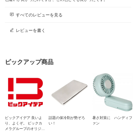
Hz
センサ
加速度計、近接センサー、環境照度セン
すべてのレビューを見る
サー、ジャイロセンサー、eコンパス
インターフェイス
USB Type-C (USB 2.0)
レビューを書く
テザリング
有
バッテリー
5000mAh
メインカメラ
約5000万画素メイン OIS (f/1.8) Omni-di
rectional PDAF、Sony LYTIA 700Cセン
ピックアップ商品
サー｜約5000万画素 超広角(120°)+マク
ロ (f/2.0)、PDAF｜約 1000万画素 3倍光
学望遠 OIS (f/2.0)｜LEDフラッシュ｜3-i
n-1センサー（露出、オートホワイトバ
ランス、フリッカー）
インカメラ
約5000万画素 (f/2.0)
ストレージ
256GB
生体認証機能
指紋認証+顔認証
ビックアイデア 良いよ
話題の保冷剤が勢ぞろ
暑さ対策に ハンディフ
り、よくぞ。 ビックカ
い！
ァン
重量
約184g
メラグループのオリジナ
ルブランド
イヤホンジャック
無