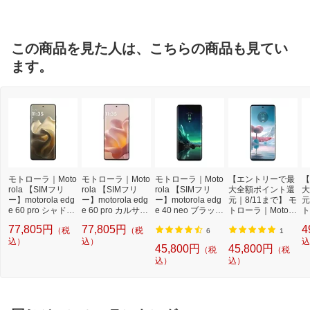
おサイフケータイ/Fe
有
liCa
この商品を見た人は、こちらの商品も見てい
防水
有
ます。
SIMカードタイプ
nano-SIM+eSIM
仕様1
IP68・IP69/MIL-STD-810H
モトローラ｜Moto
モトローラ｜Moto
モトローラ｜Moto
【エントリーで最
【
rola 【SIMフリ
rola 【SIMフリ
rola 【SIMフリ
大全額ポイント還
大
ー】motorola edg
ー】motorola edg
ー】motorola edg
元｜8/11まで】 モ
元
e 60 pro シャドー
e 60 pro カルサイ
e 40 neo ブラック
トローラ｜Motoro
ト
グリーン MediaTe
トホワイト Media
ビューティ Media
la 【SIMフリー】
l
77,805円
77,805円
4
（税
（税
k Dimensity 8350
Tek Dimensity 835
Tek Dimensity 703
motorola edge 40
mo
6
1
6.7インチ メモリ/
込）
0 6.7インチ メモ
込）
0 6.55インチ メモ
neo カリビアンブ
P
込
45,800円
45,800円
（税
（税
ストレージ：12G
リ/ストレージ：1
リ/ストレージ：8
ルー MediaTek Di
a
込）
込）
B/256GB nanoSI
2GB/256GB nano
GB/256GB nanoSI
mensity 7030 6.55
タ
M/eSIM SIMフリ
SIM/eSIM SIMフリ
M/eSIM ブラック
インチ メモリ/ス
M
ースマートフォン
ースマートフォン
ビューティ PAYK0
トレージ：8GB/2
i
シャドーグリーン
カルサイトホワイ
000JP
56GB nanoSIM/e
メ
PB7U0000JP
ト PB7U0003JP
SIM カリビアンブ
ジ