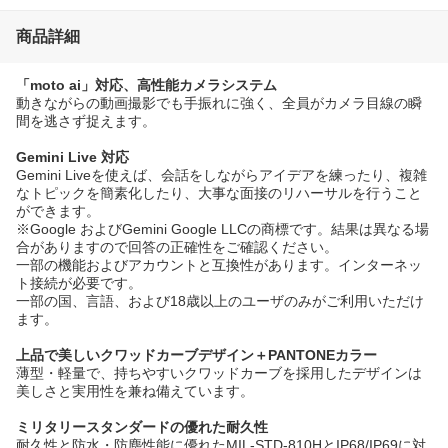
商品詳細
「moto ai」対応、高性能カメラシステム
動きながらの動画撮影でも手振れに強く、全員がカメラ目線の瞬
間を逃さず捉えます。
Gemini Live 対応
Gemini Liveを使えば、会話をしながらアイデアを練ったり、複雑
なトピックを簡素化したり、大事な面接のリハーサルを行うこと
ができます。
※Google およびGemini Google LLCの商標です。結果は異なる場
合がありますので回答の正確性をご確認ください。
一部の機能およびアカウントと互換性があります。インターネッ
ト接続が必要です。
一部の国、言語、および18歳以上のユーザのみがご利用いただけ
ます。
上品で美しいクワッドカーブデザイン＋PANTONEカラー
薄型・軽量で、持ちやすいクワッドカーブを採用したデザインは
美しさと実用性を兼ね備えています。
ミリタリースタンダードの優れた耐久性
耐久性と防水・防塵性能に優れたMIL-STD-810HとIP68/IP69に対