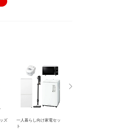
グッズ
一人暮らし向け家電セッ
オススメ！ヤマハ 電動
TEN
ト
アシスト自転車
ェア