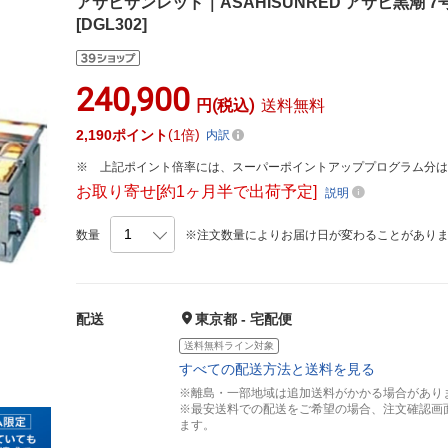
アサヒサンレッド｜ASAHISUNRED アサヒ黒潮 7号 S
[DGL302]
240,900
円(税込)
送料無料
2,190
ポイント
1倍
内訳
上記ポイント倍率には、スーパーポイントアッププログラム分
お取り寄せ[約1ヶ月半で出荷予定]
説明
数量
※注文数量によりお届け日が変わることがあり
配送
東京都 - 宅配便
送料無料ライン対象
すべての配送方法と送料を見る
※離島・一部地域は追加送料がかかる場合があり
※最安送料での配送をご希望の場合、注文確認画
ます。