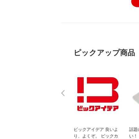
ピックアップ商品
スオー
おすすめ！REGZA 4K液
ビックアイデア 良いよ
話題
洗浄
晶テレビ
り、よくぞ。 ビックカ
い！