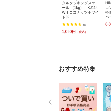
グスケ
全額ポイント還元｜8/
タルクッキングスケ
HI
J114-
11まで】 バーミキュ
ール （1kg） KJ114-
コ
リーパー
ラ｜Vermicular バーミ
WH ココナッツホワイ
軽
キ...
ト[K...
バー
23,210円
8,
（税込）
18
1,090円
）
（税込）
おすすめ特集