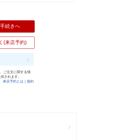
入手続きへ
く(来店予約)
と、ご注文に関する情
提供されます。
来店予約とは
｜
規約