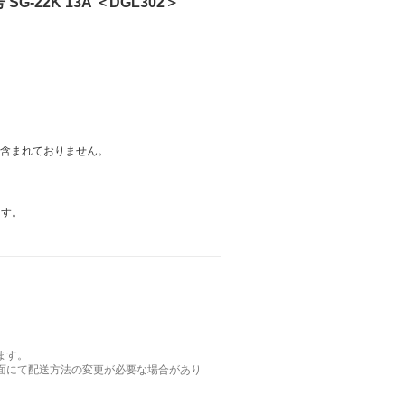
G-22K 13A ＜DGL302＞
は含まれておりません。
ます。
ます。
面にて配送方法の変更が必要な場合があり