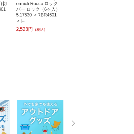
(切
ormioli Rocco ロック
ko HRC-05SW 保冷米
シャ 
401
バー ロック（6ヶ入）
びつ 6kg RICE COOL
わかき氷
5.17530 ＜RBR4601
（ライスクール） ラ
＞[...
イスホ...
5,14
2,523円
（税込）
2
25,640円
（税込）