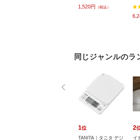
pcp】
幅/TZeテープ) P-TOU
ット ブルー DYKTSB
1,520円
（税込）
7
122
CH CUBE（ピータッ
L
チキューブ）[PTP300
6,570円
6,
）
（税込）
BT]
同じジャンルのラ
10
1
2
位
位
ニタ デジ
【エントリーで最大
TANITA｜タニタ デジ
イ