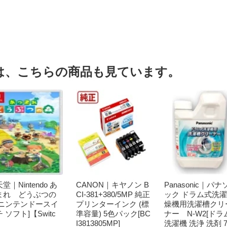
は、こちらの商品も見ています。
堂｜Nintendo あ
CANON｜キヤノン B
Panasonic｜パナ
まれ どうぶつの
CI-381+380/5MP 純正
ック ドラム式洗
[ニンテンドースイ
プリンターインク (標
燥機用洗濯槽クリ
 ソフト]【Switc
準容量) 5色パック[BC
ナー N-W2[ドラ
I3813805MP]
洗濯機 洗浄 洗剤 7