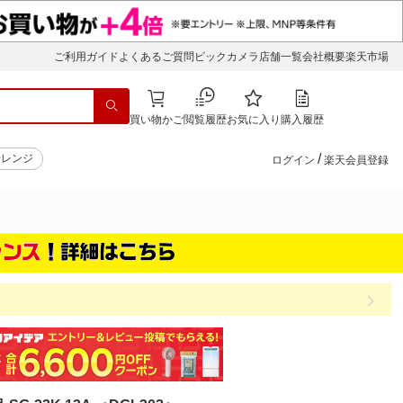
ご利用ガイド
よくあるご質問
ビックカメラ店舗一覧
会社概要
楽天市場
買い物かご
閲覧履歴
お気に入り
購入履歴
/
子レンジ
ログイン
楽天会員登録