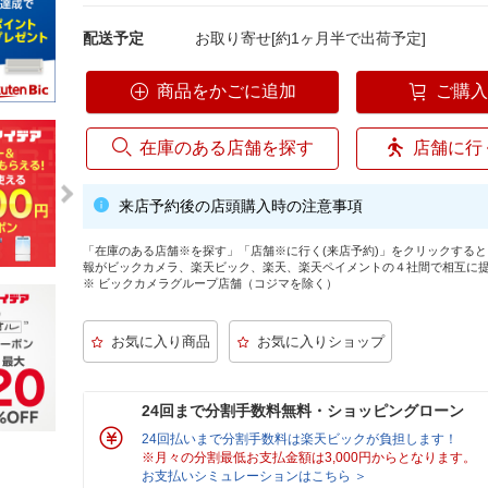
配送予定
お取り寄せ[約1ヶ月半で出荷予定]
商品をかごに追加
ご購
在庫のある店舗を探す
店舗に行
来店予約後の店頭購入時の注意事項
「在庫のある店舗※を探す」「店舗※に行く(来店予約)」をクリックする
報がビックカメラ、楽天ビック、楽天、楽天ペイメントの４社間で相互に
※ ビックカメラグループ店舗（コジマを除く）
24回まで分割手数料無料・ショッピングローン
24回払いまで分割手数料は楽天ビックが負担します！
※月々の分割最低お支払金額は3,000円からとなります。
お支払いシミュレーションはこちら ＞