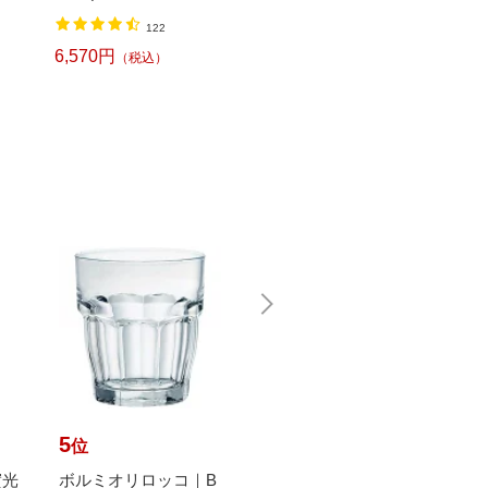
】
幅/TZeテープ) P-TOU
ット ブルー DYKTSB
1,520円
（税込）
122
CH CUBE（ピータッ
L
チキューブ）[PTP300
6,570円
6,240
（税込）
BT]
5
6
7
位
位
位
實光
ボルミオリロッコ｜B
エムケー精工｜MKsei
DOS