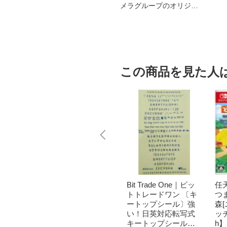
メラグループのオリジナ
ルブランド
この商品を見た人
｜パナソニ
brother｜ブラザー PT-
Bit Trade One｜ビッ
任天
洗濯乾
P300BT ブラザー ラ
トトレードワン 〔キ
つ
クリー
ベルライター ピータ
ートップシール〕強
森
ドラム式
ッチ キューブ PT-P30
い！日英対応転写式
ッチ
 750
0BT (3.5mm~12mm
キートップシールセ
h】