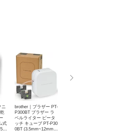
ソニ
brother｜ブラザー PT-
Bit Trade One｜ビッ
任天堂｜N
濯乾
P300BT ブラザー ラ
トトレードワン 〔キ
つまれ
ー
ベルライター ピータ
ートップシール〕強
森[ニ
ム式
ッチ キューブ PT-P30
い！日英対応転写式
ッチ ソ
50
0BT (3.5mm~12mm
キートップシールセ
h】