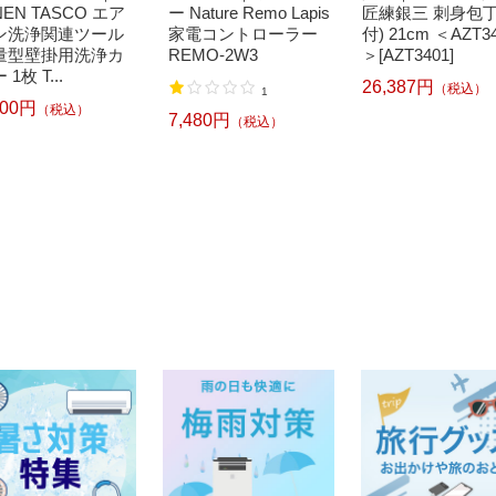
NEN TASCO エア
ー Nature Remo Lapis
匠練銀三 刺身包丁
ン洗浄関連ツール
家電コントローラー
付) 21cm ＜AZT3
量型壁掛用洗浄カ
REMO-2W3
＞[AZT3401]
 1枚 T...
26,387円
（税込）
1
800円
（税込）
7,480円
（税込）