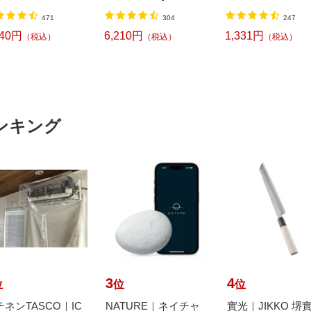
ml NW2]【rb_pcp
471
304
247
240円
6,210円
1,331円
（税込）
（税込）
（税込）
ンキング
3
4
位
位
位
チネンTASCO｜IC
NATURE｜ネイチャ
實光｜JIKKO 堺