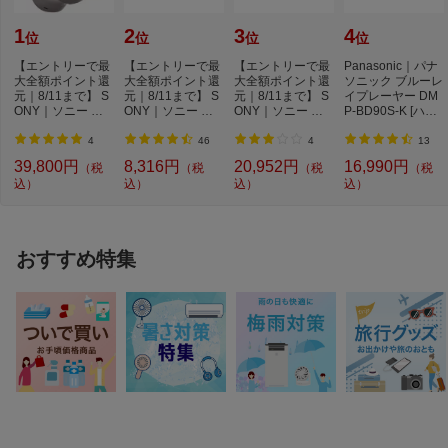
2画面機能
2画面機能なし
1
2
3
4
位
位
位
位
倍速機能
倍速機能あり
【エントリーで最
【エントリーで最
【エントリーで最
Panasonic｜パナ
スピーカー数
9
大全額ポイント還
大全額ポイント還
大全額ポイント還
ソニック ブルーレ
元｜8/11まで】 S
元｜8/11まで】 S
元｜8/11まで】 S
イプレーヤー DM
音声実用最大出力
60W
ONY｜ソニー ブ
ONY｜ソニー 完
ONY｜ソニー 完
P-BD90S-K [ハイ
(W)
ルートゥースヘッ
全ワイヤレスイヤ
全ワイヤレスイヤ
レゾ対応 /再生専
ド...
ホ...
ホ...
用...
4
46
4
13
DOLBY VISION
DOLBY VISION対応
39,800円
8,316円
20,952円
16,990円
（税
（税
（税
（税
DOLBY ATMOS
DOLBY ATMOS対応
込）
込）
込）
込）
消費電力
291W
年間電気代目安
4482
おすすめ特集
年間消費電力量
166kWh/年
付属品
リモコン1個 / 単四形乾電池2個 / 電源コ
ード1本 / 転倒防止用バンド 1本 / 転倒防
止用ネジ(短) 1本・ネジ(長)1本 / 取扱説
明書1部 / スタンド取付説明書1部 / レグ
ザメンバーズ登録チラシ1部