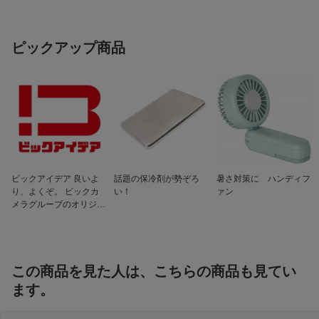
入力端子
HDMI入力×4 / ビデオ入力（映像×1、音
声×1［L・R］）
出力端子
光デジタル音声出力×1 / LAN×1 / USB×4
ピックアップ商品
（タイムシフトマシン専用×2 / 通常録画
専用×1 / 汎用×1）/ ヘッドホン×1
Bluetooth対応
Bluetooth対応
LAN
有線・無線
画素
4K対応
miniLEDバックライ
miniLEDバックライト対応
ト対応
ビックアイデア 良いよ
話題の保冷剤が勢ぞろ
暑さ対策に ハンディフ
BS 8Kチューナー
0
り、よくぞ。 ビックカ
い！
ァン
メラグループのオリジナ
BS 4K・110度CS 4K
2
ルブランド
チューナー
地上デジタルチュー
9
ナー
この商品を見た人は、こちらの商品も見てい
BS・CSデジタルチ
3
ます。
ューナー
録画機能
HDD(外付)対応