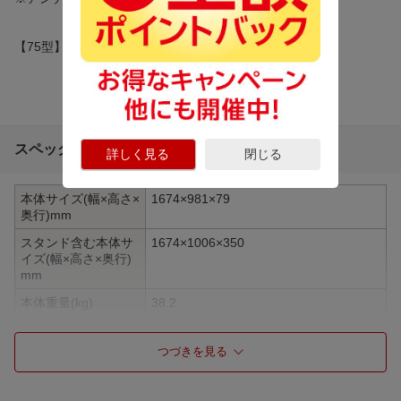
【75型】【75インチ】
スペック詳細
詳しく見る
閉じる
本体サイズ(幅×高さ×
1674×981×79
奥行)mm
スタンド含む本体サ
1674×1006×350
イズ(幅×高さ×奥行)
mm
本体重量(kg)
38.2
スタンド含む重量(k
47
g)
つづきを見る
画面サイズ
75V型