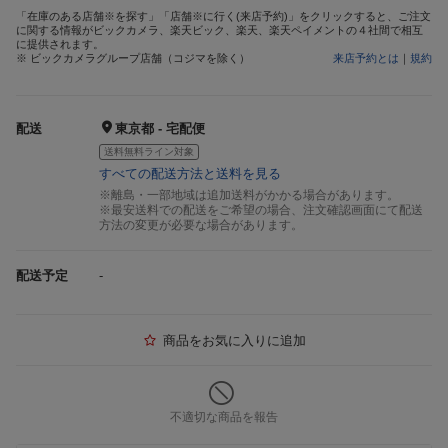
「在庫のある店舗※を探す」「店舗※に行く(来店予約)」をクリックすると、ご注文
に関する情報がビックカメラ、楽天ビック、楽天、楽天ペイメントの４社間で相互
に提供されます。
※ ビックカメラグループ店舗（コジマを除く）
来店予約とは
｜
規約
配送
東京都 - 宅配便
送料無料ライン対象
すべての配送方法と送料を見る
※離島・一部地域は追加送料がかかる場合があります。
※最安送料での配送をご希望の場合、注文確認画面にて配送
方法の変更が必要な場合があります。
配送予定
-
商品をお気に入りに追加
不適切な商品を報告