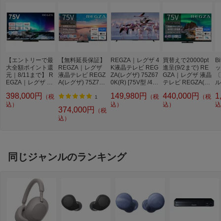
YouTube対応
YouTube対応
Netflix対応
Netflix対応
Hulu対応
Hulu対応
Amazon Prime Video
Amazon Prime Video対応
【エントリーで最
【無料延長保証】
REGZA｜レグザ 4
買替えで20000pt
B
対応
大全額ポイント還
REGZA｜レグザ
K液晶テレビ REG
進呈(9/2まで) RE
ッ
元｜8/11まで】 R
液晶テレビ REGZ
ZA(レグザ) 75Z67
GZA｜レグザ 液晶
〔
U-NEXT対応
U-NEXT対応
EGZA｜レグザ 液
A(レグザ) 75Z770
0K(R) [75V型 /4K
テレビ REGZA(レ
ル
晶テレビ REGZA
R [75V型 /4K対応 /
対応 /BS・CS 4K
グザ) 75Z970R [7
応
DAZN対応
DAZN対応
398,000円
149,980円
440,000円
1
（税
（税
（税
(レグザ) 75Z970N
BS・CS 4Kチュー
チューナー内蔵 /Y
5V型 /4K対応 /B
プ
1
[75V型 /Bluetooth
込）
ナー内蔵 /YouTub
ouTube対応]【リ
込）
S・CS 4Kチュー
込）
ル
込
374,000円
Tver対応
Tver対応
（税
対応 /4K対応 /B
e対応]
ファービッシュ
ナー内蔵 /YouTub
込）
S・CS 4Kチュー
（再調整）品】
e対応]【無料延長
dアニメ対応
dアニメ非対応
ナー内蔵 /YouTub
【kk9n0d18p】
保証】
e対応]【無料延長
Disney+対応
Disney+対応
保証】
同じジャンルのランキング
AbemaTV
AbemaTV対応
dTV
dTV対応
スカパー！プレミア
非対応
ム
HDR対応
HDR対応