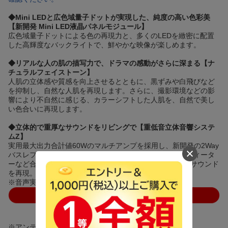
◆Mini LEDと広色域量子ドットが実現した、純度の高い色彩美
【新開発 Mini LED液晶パネルモジュール】
広色域量子ドットによる色の再現力と、多くのLEDを緻密に配置
した高輝度なバックライトで、鮮やかな映像が楽しめます。
◆リアルな人の肌の描写力で、ドラマの感動がさらに深まる【ナ
チュラルフェイストーン】
人肌の立体感や質感を向上させるとともに、黒ずみや白飛びなど
を抑制し、自然な人肌を再現します。さらに、撮影環境などの影
響により不自然に感じる、カラーシフトした人肌を、自然で美し
い色合いに再現します。
◆立体的で重厚なサウンドをリビングで【重低音立体音響システ
ムZ】
実用最大出力合計値60Wのマルチアンプを採用し、新開発の2Way
バスレフボックススピーカー、重低音バズーカ、トップツィータ
ーなど合計7個のスピーカー、パワフルで臨場感あふれるサウンド
を再現。
※音声実用最大出力合計値、同時駆動（JEITA）
※アンテナケーブル・HDMIケーブルは別売りです。