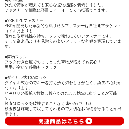
旅先で荷物が増えても安心な拡張機能を装備しました。
ファスナーで簡単に容量ＵＰ！４．５ｃｍ拡張できます。
■YKK EYLファスナー
YKKが開発した革新的な織り込みファスナーは自社通常ラケット
コイル品よりも
優れた耐摩耗性を持ち、タフで壊れにくいファスナーです。
そして従来品よりも見栄えの良いフラットな外観を実現していま
す。
■荷物フック
フック付き台座でちょっとした荷物が増えても安心！
両手が空いて移動もラクラク！
■ダイヤル式TSAロック
ダイヤル式なのでキーを持ち歩く煩わしさがなく、紛失の心配が
なくなります。
TSAロック搭載で荷物に鍵をかけたまま検査に出すことが可能
で、
検査はロックを破壊することなく速やかに行われ
検査後は施錠して戻してくれるので大切なお荷物を守ることが出
来ます。