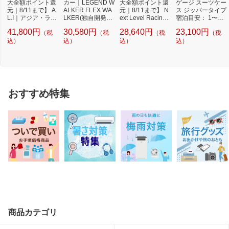
大全額ポイント還
カー｜LEGEND W
大全額ポイント還
ゲージ スーツケー
元｜8/11まで】 A.
ALKER FLEX WA
元｜8/11まで】 N
ス ジッパータイプ
L.I｜アジア・ラゲ
LKER(独自開発キ
ext Level Racing
宿泊目安： 1〜3
ージ スーツケ...
ャスター)搭載 ト
｜ネクストレベ
日間 038L 超...
41,800円
30,580円
28,640円
23,100円
（税
（税
（税
（税
ランク...
ル...
込）
込）
込）
込）
おすすめ特集
商品カテゴリ