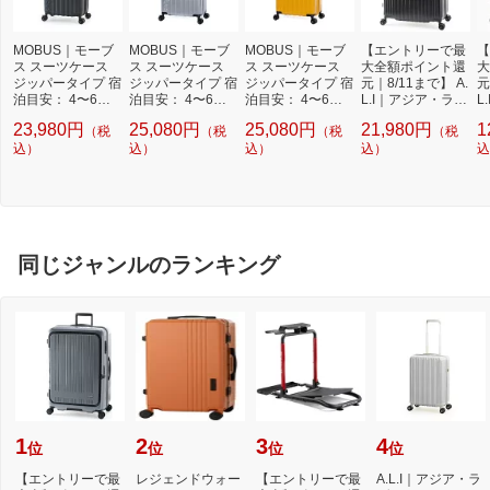
MOBUS｜モーブ
MOBUS｜モーブ
MOBUS｜モーブ
【エントリーで最
【
ス スーツケース
ス スーツケース
ス スーツケース
大全額ポイント還
大
ジッパータイプ 宿
ジッパータイプ 宿
ジッパータイプ 宿
元｜8/11まで】 A.
元
泊目安： 4〜6日
泊目安： 4〜6日
泊目安： 4〜6日
L.I｜アジア・ラゲ
L
間 51L 拡張機能搭
間 65L 拡張機能搭
間 65L 拡張機能搭
ージ スーツケース
ー
23,980円
25,080円
25,080円
21,980円
1
（税
（税
（税
（税
載 フットストッパ
載 フットストッパ
載 フットストッパ
ジッパータイプ M
ハ
ータイプ USB充電
込）
ータイプ USB充電
込）
ータイプ USB充電
込）
AXsTOP（マック
込）
6
込
ポート付属 マット
ポート付属 シルバ
ポート付属 マスタ
ストップ） マット
ビ
ブラック MBC-19
ー MBC-1912-24
ード MBC-1912-2
ブラック MAXST
[
12-22W
W
4W
OP-33 [TSAロック
搭載]
同じジャンルのランキング
1
2
3
4
位
位
位
位
【エントリーで最
レジェンドウォー
【エントリーで最
A.L.I｜アジア・ラ