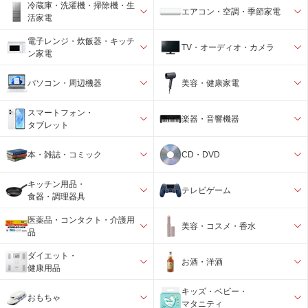
冷蔵庫・洗濯機・掃除機・生
エアコン・空調・季節家電
活家電
電子レンジ・炊飯器・キッチ
TV・オーディオ・カメラ
ン家電
パソコン・周辺機器
美容・健康家電
スマートフォン・
楽器・音響機器
タブレット
本・雑誌・コミック
CD・DVD
キッチン用品・
テレビゲーム
食器・調理器具
医薬品・コンタクト・介護用
美容・コスメ・香水
品
ダイエット・
お酒・洋酒
健康用品
キッズ・ベビー・
おもちゃ
マタニティ