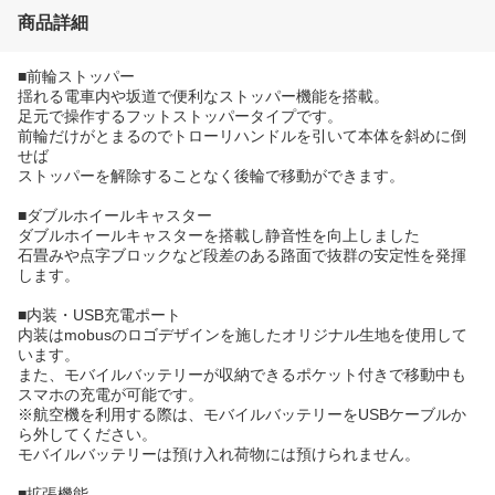
商品詳細
■前輪ストッパー
揺れる電車内や坂道で便利なストッパー機能を搭載。
足元で操作するフットストッパータイプです。
前輪だけがとまるのでトローリハンドルを引いて本体を斜めに倒
せば
ストッパーを解除することなく後輪で移動ができます。
■ダブルホイールキャスター
ダブルホイールキャスターを搭載し静音性を向上しました
石畳みや点字ブロックなど段差のある路面で抜群の安定性を発揮
します。
■内装・USB充電ポート
内装はmobusのロゴデザインを施したオリジナル生地を使用して
います。
また、モバイルバッテリーが収納できるポケット付きで移動中も
スマホの充電が可能です。
※航空機を利用する際は、モバイルバッテリーをUSBケーブルか
ら外してください。
モバイルバッテリーは預け入れ荷物には預けられません。
■拡張機能