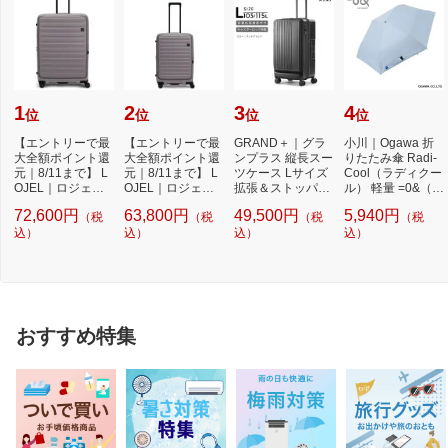
1
2
3
4
位
位
位
位
【エントリーで最
【エントリーで最
GRAND＋｜グラ
小川｜Ogawa 折
大全額ポイント還
大全額ポイント還
ンプラス 縦長スー
りたたみ傘 Radi-
元｜8/11まで】 L
元｜8/11まで】 L
ツケース Lサイズ
Cool（ラディクー
OJEL｜ロジェー
OJEL｜ロジェー
拡張＆ストッパー
ル） 軽量 =0&（ゼ
ル スーツケース L
ル スーツケース M
付き 無料受託手
ロアンド） サッ
72,600円
63,800円
49,500円
5,940円
（税
（税
（税
（税
a...
e...
荷...
ク...
込）
込）
込）
込）
おすすめ特集