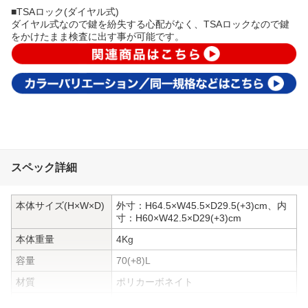
■TSAロック(ダイヤル式)
ダイヤル式なので鍵を紛失する心配がなく、TSAロックなので鍵
をかけたまま検査に出す事が可能です。
スペック詳細
本体サイズ(H×W×D)
外寸：H64.5×W45.5×D29.5(+3)cm、内
寸：H60×W42.5×D29(+3)cm
本体重量
4Kg
容量
70(+8)L
材質
ポリカーボネイト
旅行日数
5泊〜1週間