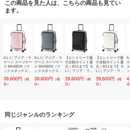
この商品を見た人は、こちらの商品も見てい
ます。
A.L.I｜アジア・ラ
A.L.I｜アジア・ラ
【エントリーで最
【エントリーで最
A
ゲージ スーツケー
ゲージ スーツケー
大全額ポイント還
大全額ポイント還
ゲ
ス MAXBOX（マ
ス MAXBOX（マ
元｜8/11まで】 A.
元｜8/11まで】 A.
ス
ックスボックス）
ックスボックス）
L.I｜アジア・ラゲ
L.I｜アジア・ラゲ
ッ
フロントオープン
フロントオープン
ージ スーツケース
ージ スーツケース
フ
39,600円
39,600円
39,600円
39,600円
4
（税
（税
（税
（税
拡張タイプ 70L/拡
拡張タイプ 70L/拡
MAXBOX（マック
MAXBOX（マック
拡
張時78L 旅行目
込）
張時78L 旅行目
込）
スボックス）フロ
込）
スボックス）フロ
込）
拡
込
安：5〜7泊 パス
安：5〜7泊 マッ
ントオープン 拡張
ントオープン 拡張
目
テルピンク MX-80
トアッシュグレー
タイプ 70L/拡張時
タイプ 70L/拡張時
マ
11-24W [TSAロッ
MX-8011-24W [TS
78L 旅行目安：
78L 旅行目安：
ー
ク搭載]
Aロック搭載]
5〜7泊 マットブ
5〜7泊 パステル
[
ラック MX-8011-2
アイボリー MX-80
4W [TSAロック搭
11-24W [TSAロッ
同じジャンルのランキング
載]
ク搭載]