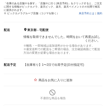
「在庫のある店舗※を探す」「店舗※に行く(来店予約)」をクリックすると、ご注文
に関する情報がビックカメラ、楽天ビック、楽天、楽天ペイメントの４社間で相互
に提供されます。
※ ビックカメラグループ店舗（コジマを除く）
来店予約とは
｜
規約
配送
東京都 - 宅配便
情報を取得できませんでした。時間をおいて再度お試し
ください。
※離島・一部地域は追加送料がかかる場合があります。
※最安送料での配送をご希望の場合、注文確認画面にて配送
方法の変更が必要な場合があります。
配送予定
【在庫有り】1〜2日で出荷予定(日付指定可)
商品をお気に入りに追加
不適切な商品を報告