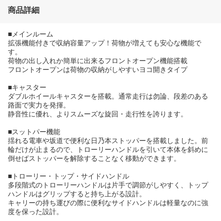
商品詳細
■メインルーム
拡張機能付きで収納容量アップ！荷物が増えても安心な機能で
す。
荷物の出し入れか簡単に出来るフロントオープン機能搭載
フロントオープンは荷物の収納がしやすいヨコ開きタイプ
■キャスター
ダブルホイールキャスターを搭載。通常走行は勿論、段差のある
路面で実力を発揮。
静音性に優れ、よりスムーズな旋回・走行性を誇ります。
■スットパー機能
揺れる電車や坂道で便利な日乃本ストッパーを搭載しました。前
輪だけが止まるので、トローリーハンドルを引いて本体を斜めに
倒せばストッパーを解除することなく移動ができます。
■トローリー・トップ・サイドハンドル
多段階式のトローリーハンドルは片手で調節がしやすく、トップ
ハンドルはグリップすると持ち上がる設計。
キャリーの持ち運びの際に便利なサイドハンドルは軽量なのに強
度を保った設計。