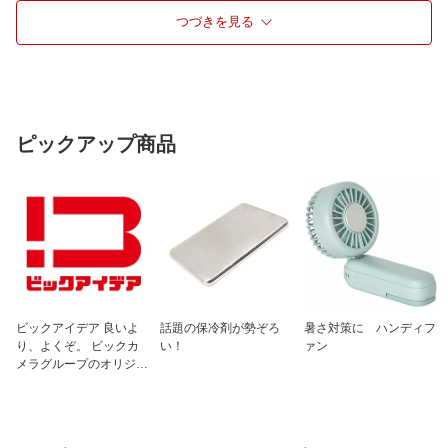
つづきを見る
TSAロック
TSAロック搭載
開閉方式
ファスナー
フロントオープン
フロントオープンあり
仕様1
拡張機能搭載
ピックアップ商品
仕様2
前輪ストッパー
ビックアイデア 良いよ
話題の保冷剤が勢ぞろ
暑さ対策に ハンディフ
り、よくぞ。 ビックカ
い！
ァン
メラグループのオリジナ
ルブランド