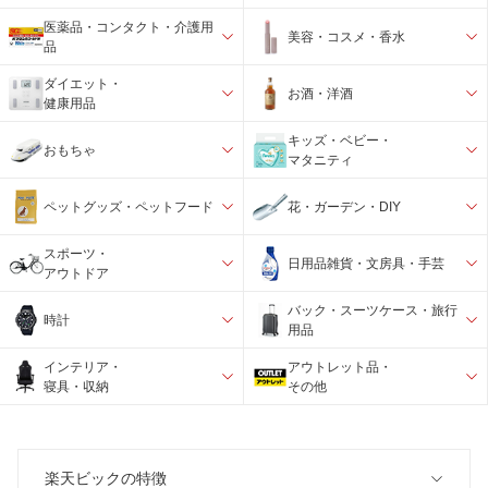
医薬品・コンタクト・介護用
美容・コスメ・香水
品
ダイエット・
お酒・洋酒
健康用品
キッズ・ベビー・
おもちゃ
マタニティ
ペットグッズ・ペットフード
花・ガーデン・DIY
スポーツ・
日用品雑貨・文房具・手芸
アウトドア
バック・スーツケース・旅行
時計
用品
インテリア・
アウトレット品・
寝具・収納
その他
楽天ビックの特徴