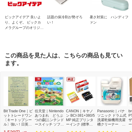
ビックアイデア 良いよ
話題の保冷剤が勢ぞろ
暑さ対策に ハンディフ
り、よくぞ。 ビックカ
い！
ァン
メラグループのオリジナ
ルブランド
この商品を見た人は、こちらの商品も見てい
ます。
Bit Trade One｜ビ
任天堂｜Nintendo
CANON｜キヤノ
Panasonic｜パナ
b
ットトレードワン
あつまれ どうぶ
ン BCI-381+380/5
ソニック ドラム式
P
〔キートップシー
つの森[ニンテンド
MP 純正プリンタ
洗濯乾燥機用洗濯
ザ
ル〕強い！日英対
ースイッチ ソフ
ーインク (標準容
槽クリーナー N-
ー
応転写式キートッ
ト]【Switch】
量) 5色パック[BCI
W2[ドラム式洗濯
ュ