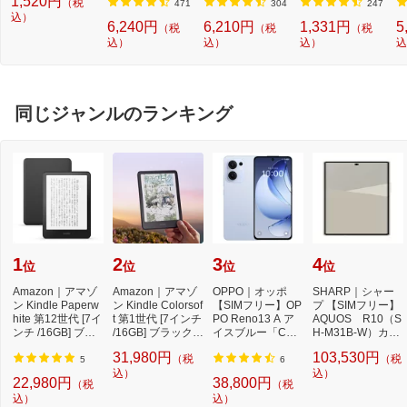
1,520円
（税
プシールセット ブ
3813805MP]
機 洗浄 洗剤 750m
T
471
304
247
ルー DYKTSBL
込）
l NW2]【rb_pcp】
幅
6,240円
6,210円
1,331円
5
（税
（税
（税
O
込）
込）
込）
込
ー
ブ
同じジャンルのランキング
1
2
3
4
位
位
位
位
Amazon｜アマゾ
Amazon｜アマゾ
OPPO｜オッポ
SHARP｜シャー
ン Kindle Paperw
ン Kindle Colorsof
【SIMフリー】OP
プ 【SIMフリー】
hite 第12世代 [7イ
t 第1世代 [7インチ
PO Reno13 A ア
AQUOS R10（S
ンチ /16GB] ブラ
/16GB] ブラック B
イスブルー「CPH
H-M31B-W）カシ
ック B0CFPL6CF
0CX8MT2M2 [7...
2699IB」Qualcom
ミヤホワイト 12
31,980円
103,530円
（税
（税
Y ...
m Snapdr...
GB/512GB
5
6
込）
込）
22,980円
38,800円
（税
（税
込）
込）