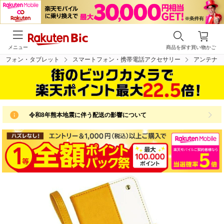
メニュー
商品を探す
買い物かご
トフォン・タブレット
スマートフォン・携帯電話アクセサリー
アンテナ
令和8年熊本地震に伴う配送の影響について