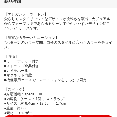
商品詳細
【エレガンテ ツートン】
愛らしくスタイリッシュなデザインが優雅さを演出。カジュアル
からフォーマルまであらゆるシーンでつかいやすいデザインにこ
だわったケースです。
【豊富なカラーバリエーション】
7パターンのカラー展開。自分のスタイルに合ったカラーをチョイ
ス。
【特徴】
■カードポケット付き
■ストラップ金具付き
■カメラホール
■マグネット内蔵
■機種専用ケースでスマートフォンをしっかり固定
【スペック】
●対応機種 : Xperia 1 III
●内容物 : ケース × 1個 、ストラップ
●サイズ : 約 8.4cm × 17.6cm × 1.7cm
●重量 : 約 80g
●素材 : PUレザー