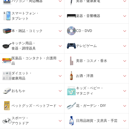
パソコン・周辺機器
美容・健康家電
スマートフォン・
楽器・音響機器
タブレット
本・雑誌・コミック
CD・DVD
キッチン用品・
テレビゲーム
食器・調理器具
医薬品・コンタクト・介護用
美容・コスメ・香水
品
ダイエット・
お酒・洋酒
健康用品
キッズ・ベビー・
おもちゃ
マタニティ
ペットグッズ・ペットフード
花・ガーデン・DIY
スポーツ・
日用品雑貨・文房具・手芸
アウトドア