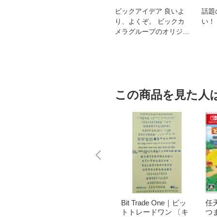
スオー
おすすめ！REGZA 4K液
ビックアイデア 良いよ
話題
洗浄
晶テレビ
り、よくぞ。 ビックカ
い！
メラグループのオリジナ
ルブランド
この商品を見た人
｜パナソニ
brother｜ブラザー PT-
Bit Trade One｜ビッ
任天
洗濯乾
P300BT ブラザー ラ
トトレードワン 〔キ
つ