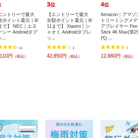
3
4
位
位
位
エントリーで最大
【エントリーで最大
Amazon｜アマゾ
額ポイント還元｜8/
全額ポイント還元｜8/
トリーミングメデ
1まで】 NEC｜エヌ
11まで】 Xiaomi｜シ
アプレイヤー Fire
シー Androidタブ
ャオミ Androidタブレ
Stick 4K Max(第
...
ッ...
代) ...
14
2
7
,110円
42,850円
12,980円
（税込）
（税込）
（税込）