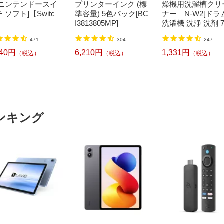
[ニンテンドースイ
プリンターインク (標
燥機用洗濯槽クリ
 ソフト]【Switc
準容量) 5色パック[BC
ナー N-W2[ドラ
I3813805MP]
洗濯機 洗浄 洗剤 7
ml NW2]【rb_pcp
471
304
247
240円
6,210円
1,331円
（税込）
（税込）
（税込）
ンキング