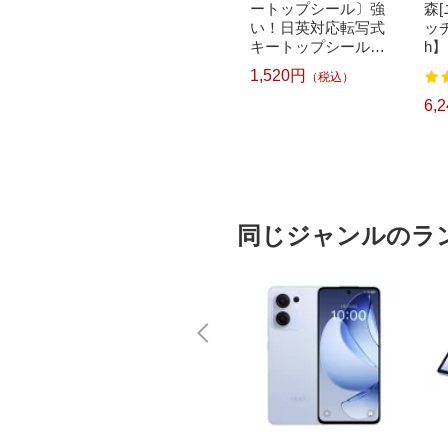
クリー
ベルライター ピータ
ートップシール〕強
森
ドラム式
ッチ キューブ PT-P30
い！日英対応転写式
ッチ
 750
0BT (3.5mm~12mm
キートップシールセ
h】
pcp】
幅/TZeテープ) P-TOU
ット ブルー DYKTSB
1,520円
（税込）
7
122
CH CUBE（ピータッ
L
チキューブ）[PTP300
6,570円
6,
）
（税込）
BT]
同じジャンルのラ