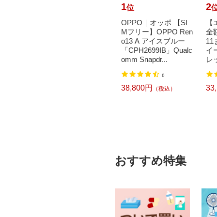
10
1
2
位
位
ァーウェ
【エントリーで最大
OPPO｜オッポ 【SI
【
ォッチ
全額ポイント還元｜8/
Mフリー】OPPO Ren
全
11 Bla
11まで】 SHARP｜シ
o13 A アイスブルー
1
ャープ 【SIMフリ
「CPH2699IB」Qualc
イー
ー】AQUO...
omm Snapdr...
レッ
6
6
）
69,300円
38,800円
33
（税込）
（税込）
おすすめ特集