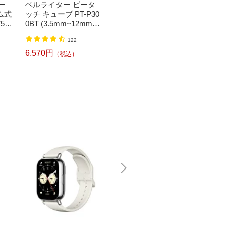
ー
ベルライター ピータ
ートップシール〕強
森[ニ
ム式
ッチ キューブ PT-P30
い！日英対応転写式
ッチ ソ
50
0BT (3.5mm~12mm
キートップシールセ
h】
】
幅/TZeテープ) P-TOU
ット ブルー DYKTSB
1,520円
（税込）
122
CH CUBE（ピータッ
L
チキューブ）[PTP300
6,570円
6,240
（税込）
BT]