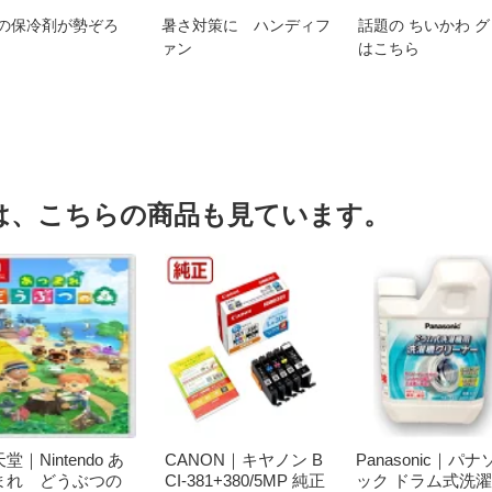
の保冷剤が勢ぞろ
暑さ対策に ハンディフ
話題の ちいかわ 
ァン
はこちら
は、こちらの商品も見ています。
堂｜Nintendo あ
CANON｜キヤノン B
Panasonic｜パナ
まれ どうぶつの
CI-381+380/5MP 純正
ック ドラム式洗