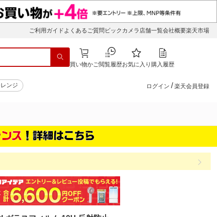
ご利用ガイド
よくあるご質問
ビックカメラ店舗一覧
会社概要
楽天市場
買い物かご
閲覧履歴
お気に入り
購入履歴
/
子レンジ
ログイン
楽天会員登録