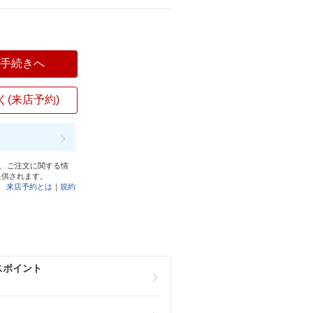
入手続きへ
く(来店予約)
と、ご注文に関する情
提供されます。
来店予約とは
｜
規約
スポイント