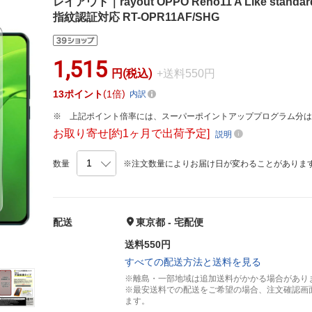
レイアウト｜rayout OPPO Reno11 A Like sta
指紋認証対応 RT-OPR11AF/SHG
1,515
円(税込)
+送料550円
13
ポイント
1倍
内訳
上記ポイント倍率には、スーパーポイントアッププログラム分
お取り寄せ[約1ヶ月で出荷予定]
説明
数量
※注文数量によりお届け日が変わることがありま
配送
東京都 - 宅配便
送料550円
すべての配送方法と送料を見る
※離島・一部地域は追加送料がかかる場合があり
※最安送料での配送をご希望の場合、注文確認画
ます。