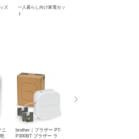
グッズ
一人暮らし向け家電セッ
オススメ！ヤマハ 電動
TEN
ト
アシスト自転車
ェア
ソニ
brother｜ブラザー PT-
Bit Trade One｜ビッ
任天堂｜N
濯乾
P300BT ブラザー ラ
トトレードワン 〔キ
つまれ