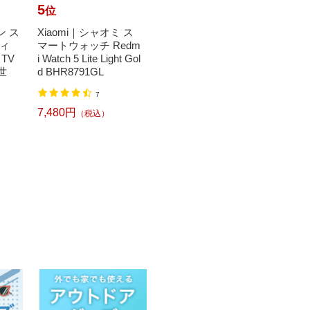
5
6
7
位
位
位
ン ス
Xiaomi｜シャオミ ス
【エントリーで最大
Xiao
ィ
マートウォッチ Redm
全額ポイント還元｜8/
マート
 TV
i Watch 5 Lite Light Gol
11まで】 Xiaomi｜シ
mi Sma
2世
d BHR8791GL
ャオミ Androidタブレ
e Blac
ッ...
7
2
7,480円
2,96
（税込）
42,850円
（税込）