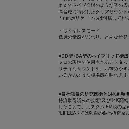
まるでライブ会場のような音の広
高音域に特化したクリアサウンド
＊mmcxリケーブルは付属してお
・ワイヤレスモード
低域の量感が加わり、どんな音楽
■DD型+BA型のハイブリッド構成
プロの現場で使用されるカスタムI
リティなサウンドを、お求めやす
いるかのような臨場感を味わえま
■自社独自の研究技術と14K高精
特許取得済みの技術*及び14K
したことで、カスタムIEM級の
*LIFEEARでは独自の製品構造