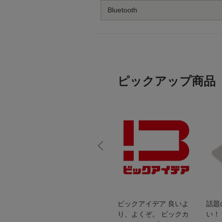
Bluetooth
ピックアップ商品
スオー
おすすめ！REGZA 4K液
ビックアイデア 良いよ
話題
洗浄
晶テレビ
り、よくぞ。 ビックカ
い！