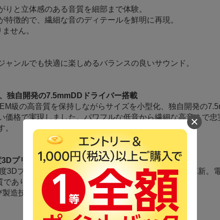
がりと立体感のある音質を細部まで体験。
が特徴的で、繊細な音のディテールを鮮明に再現。
りません。
ジャンルでも快適に楽しめるバランスの良いサウンド。
、独自開発の7.5mmDDドライバー搭載
EM級の高音質を保持しながらサイズを小型化、独自開発の7.5
い価格で実現しました。パワフルな低音から繊細な高音まで忠
す。
度3Dプリント製造
高精度3Dプリント技術を駆使して、従来の製造プロセスを革新。
品質でありながら手頃な価格での提供を実現しています。
及び製造技術に関する特許を3つ取得済み