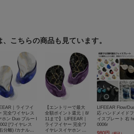
は、こちらの商品も見ています。
FEEAR｜ライフイ
【エントリーで最大
LIFEEAR Flow/D
ー 完全ワイヤレス
全額ポイント還元｜8/
応 ハンドメイド
ホン Duo ブルー l
11まで】 LIFEEAR｜
イスプレート 右 h
0002 [ワイヤレス
ライフイヤー 完全ワ
0006r
右分離) /カナル型 /
イヤレスイヤホン Du
980円
（税込）