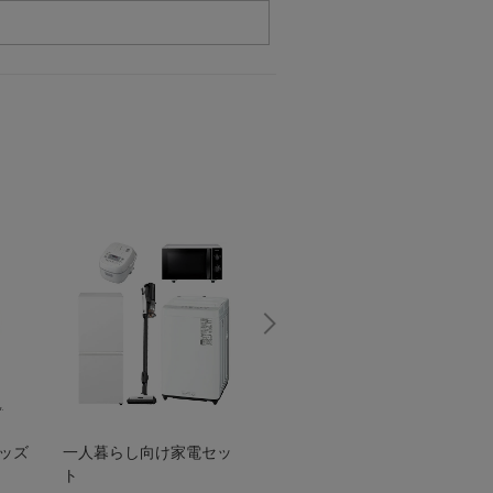
グッズ
一人暮らし向け家電セッ
オススメ！ヤマハ 電動
TEN
ト
アシスト自転車
ェア