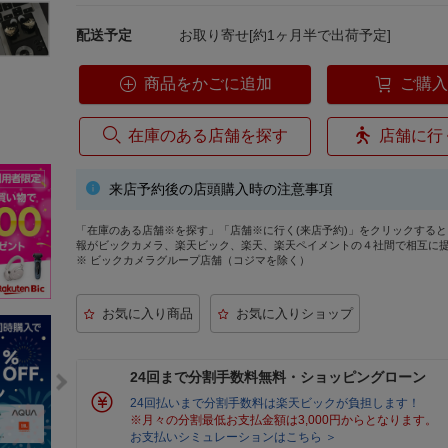
配送予定
お取り寄せ[約1ヶ月半で出荷予定]
商品をかごに追加
ご購
在庫のある店舗を探す
店舗に行
来店予約後の店頭購入時の注意事項
「在庫のある店舗※を探す」「店舗※に行く(来店予約)」をクリックする
報がビックカメラ、楽天ビック、楽天、楽天ペイメントの４社間で相互に
※ ビックカメラグループ店舗（コジマを除く）
24回まで分割手数料無料・ショッピングローン
24回払いまで分割手数料は楽天ビックが負担します！
※月々の分割最低お支払金額は3,000円からとなります。
お支払いシミュレーションはこちら ＞