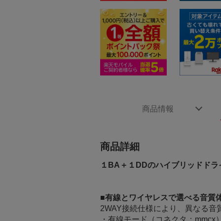
商品情報
商品詳細
１BA＋１DDのハイブリッドド
■有線とワイヤレスで選べる音質
2WAY接続仕様により、異なる音
・有線モード（コネクタ：mmcx