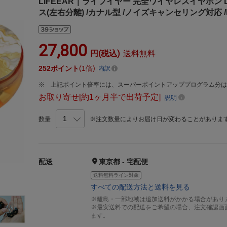
LIFEEAR｜ライフイヤー 完全ワイヤレスイヤホン Duo
ス(左右分離) /カナル型 /ノイズキャンセリング対応 /Bl
27,800
円(税込)
送料無料
252
ポイント
1倍
内訳
上記ポイント倍率には、スーパーポイントアッププログラム分
お取り寄せ[約1ヶ月半で出荷予定]
説明
数量
※注文数量によりお届け日が変わることがありま
配送
東京都 - 宅配便
送料無料ライン対象
すべての配送方法と送料を見る
※離島・一部地域は追加送料がかかる場合があり
※最安送料での配送をご希望の場合、注文確認画
ます。