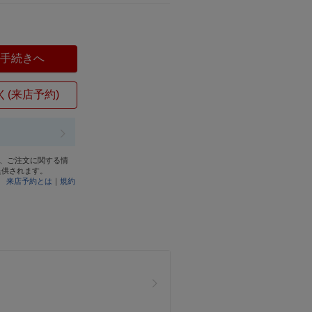
入手続きへ
く(来店予約)
と、ご注文に関する情
提供されます。
来店予約とは
｜
規約