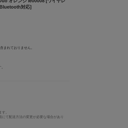
 オレンジ le00008 [ワイヤレ
uetooth対応]
は含まれておりません。
す。
ます。
面にて配送方法の変更が必要な場合があり