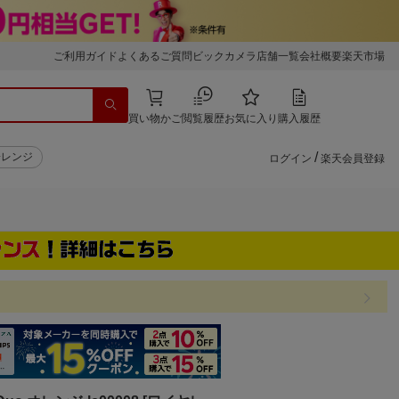
ご利用ガイド
よくあるご質問
ビックカメラ店舗一覧
会社概要
楽天市場
買い物かご
閲覧履歴
お気に入り
購入履歴
/
子レンジ
ログイン
楽天会員登録