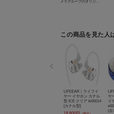
メラグループのオリジナ
ルブランド
この商品を見た人
w/Duo対
LIFEEAR｜ライフイ
LIFEEAR｜ライフイ
LI
ドフェ
ヤー 完全ワイヤレス
ヤー イヤホン カナル
ヤ
 hm0
イヤホン Duo ブラッ
型 ICE クリア le00014
イヤ
ク le00001 [ワイヤレ
[カナル型]
e0
ス(左右分離) /カナル
(左
18,800円
（税込）