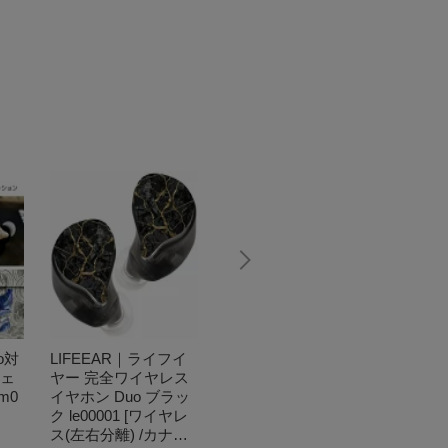
uo対
LIFEEAR｜ライフイ
LIFEEAR｜ライフイ
LIFE
フェ
ヤー 完全ワイヤレス
ヤー イヤホン カナル
ヤー 
m0
イヤホン Duo ブラッ
型 ICE クリア le00014
イヤホン
ク le00001 [ワイヤレ
[カナル型]
e000
ス(左右分離) /カナル
(左右分
18,800円
（税込）