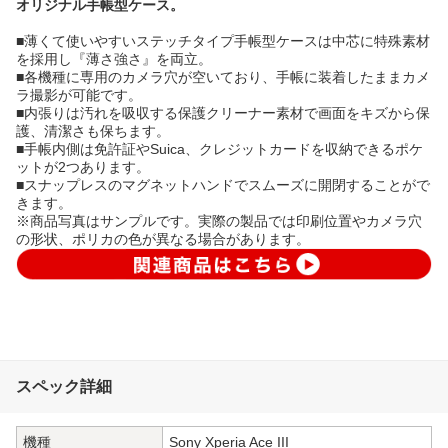
オリジナル手帳型ケース。
■薄くて使いやすいステッチタイプ手帳型ケースは中芯に特殊素材
を採用し『薄さ強さ』を両立。
■各機種に専用のカメラ穴が空いており、手帳に装着したままカメ
ラ撮影が可能です。
■内張りは汚れを吸収する保護クリーナー素材で画面をキズから保
護、清潔さも保ちます。
■手帳内側は免許証やSuica、クレジットカードを収納できるポケ
ットが2つあります。
■スナップレスのマグネットハンドでスムーズに開閉することがで
きます。
※商品写真はサンプルです。実際の製品では印刷位置やカメラ穴
の形状、ポリカの色が異なる場合があります。
スペック詳細
機種
Sony Xperia Ace III