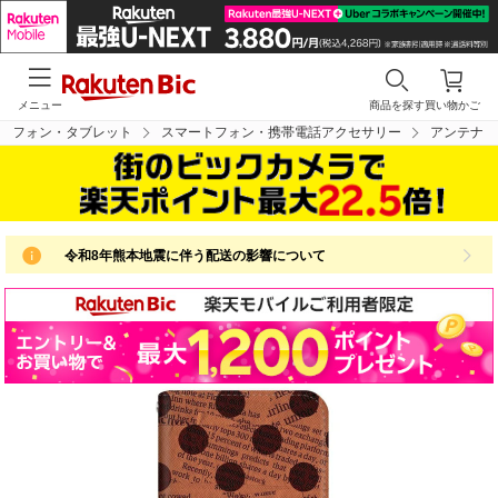
メニュー
商品を探す
買い物かご
トフォン・タブレット
スマートフォン・携帯電話アクセサリー
アンテナ
令和8年熊本地震に伴う配送の影響について