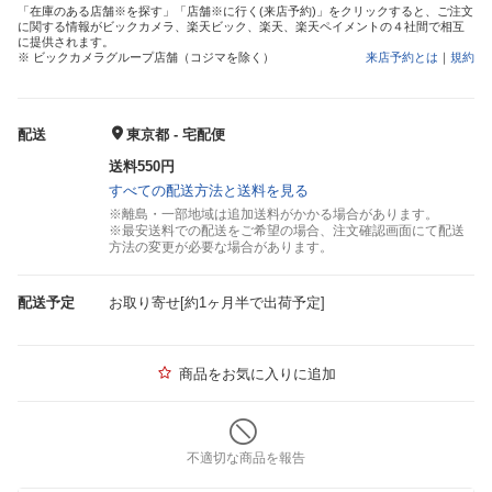
「在庫のある店舗※を探す」「店舗※に行く(来店予約)」をクリックすると、ご注文
に関する情報がビックカメラ、楽天ビック、楽天、楽天ペイメントの４社間で相互
に提供されます。
※ ビックカメラグループ店舗（コジマを除く）
来店予約とは
｜
規約
配送
東京都 - 宅配便
送料550円
すべての配送方法と送料を見る
※離島・一部地域は追加送料がかかる場合があります。
※最安送料での配送をご希望の場合、注文確認画面にて配送
方法の変更が必要な場合があります。
配送予定
お取り寄せ[約1ヶ月半で出荷予定]
商品をお気に入りに追加
不適切な商品を報告