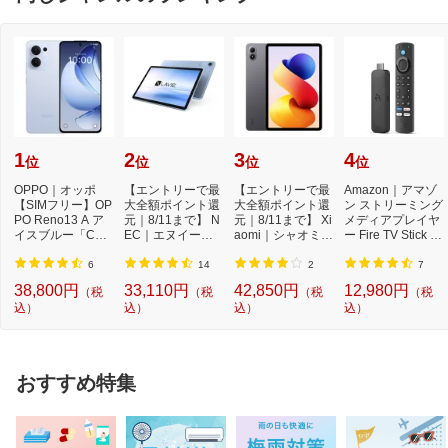
1
2
3
4
位
位
位
位
OPPO｜オッポ
【エントリーで最
【エントリーで最
Amazon｜アマゾ
【SIMフリー】OP
大全額ポイント還
大全額ポイント還
ン ストリーミング
PO Reno13 A ア
元｜8/11まで】 N
元｜8/11まで】 Xi
メディアプレイヤ
イスブルー「CPH
EC｜エヌイーシ
aomi｜シャオミ A
ー Fire TV Stick 4
2699IB」Qualcom
ー Androidタブレ
ndroidタブレッ...
K Max(第2世代) ...
m Snapdr...
ッ...
6
14
2
7
38,800円
33,110円
42,850円
12,980円
（税
（税
（税
（税
込）
込）
込）
込）
おすすめ特集