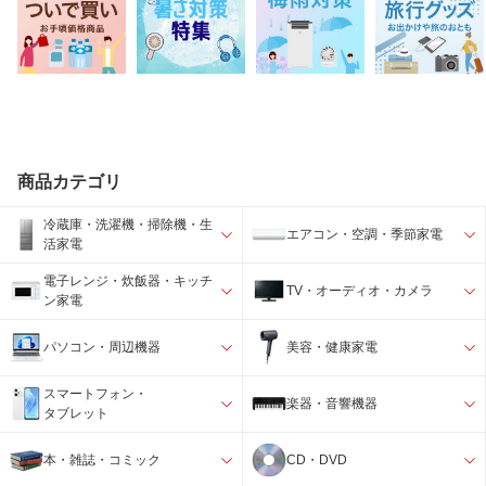
商品カテゴリ
冷蔵庫・洗濯機・掃除機・生
エアコン・空調・季節家電
活家電
電子レンジ・炊飯器・キッチ
TV・オーディオ・カメラ
ン家電
パソコン・周辺機器
美容・健康家電
スマートフォン・
楽器・音響機器
タブレット
本・雑誌・コミック
CD・DVD