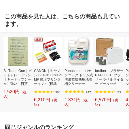
この商品を見た人は、こちらの商品も見てい
ます。
Bit Trade One｜ビ
CANON｜キヤノ
Panasonic｜パナ
brother｜ブラザー
P
ットトレードワン
ン BCI-381+380/5
ソニック ドラム式
PT-P300BT ブラ
ソ
〔キートップシー
MP 純正プリンタ
洗濯乾燥機用洗濯
ザー ラベルライタ
ッ
ル〕強い！日英対
ーインク (標準容
槽クリーナー N-
ー ピータッチ キ
シ
応転写式キートッ
量) 5色パック[BCI
W2[ドラム式洗濯
ューブ PT-P300B
9
1,520円
（税
プシールセット ブ
3813805MP]
機 洗浄 洗剤 750m
T (3.5mm~12mm
セ
304
247
122
ルー DYKTSBL
込）
l NW2]【rb_pcp】
幅/TZeテープ) P-T
ー
6,210円
1,331円
6,570円
4
（税
（税
（税
OUCH CUBE（ピ
ラ
込）
込）
込）
込
ータッチキュー
01
ブ）[PTP300BT]
同じジャンルのランキング