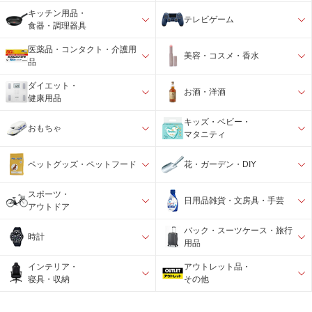
キッチン用品・
テレビゲーム
食器・調理器具
医薬品・コンタクト・介護用
美容・コスメ・香水
品
ダイエット・
お酒・洋酒
健康用品
キッズ・ベビー・
おもちゃ
マタニティ
ペットグッズ・ペットフード
花・ガーデン・DIY
スポーツ・
日用品雑貨・文房具・手芸
アウトドア
バック・スーツケース・旅行
時計
用品
インテリア・
アウトレット品・
寝具・収納
その他