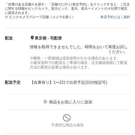
「在庫のある店舗※を探す」「店舗※に行く(来店予約)」をクリックすると、ご注文
に関する情報がビックカメラ、楽天ビック、楽天、楽天ペイメントの４社間で相互
に提供されます。
※ ビックカメラグループ店舗（コジマを除く）
来店予約とは
｜
規約
配送
東京都 - 宅配便
情報を取得できませんでした。時間をおいて再度お試し
ください。
※離島・一部地域は追加送料がかかる場合があります。
※最安送料での配送をご希望の場合、注文確認画面にて配送
方法の変更が必要な場合があります。
配送予定
【在庫有り】1〜2日で出荷予定(日付指定可)
商品をお気に入りに追加
不適切な商品を報告