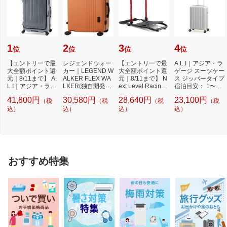
1
2
3
4
位
位
位
位
【エントリーで最
レジェンドウォー
【エントリーで最
A.L.I｜アジア・ラ
大全額ポイント還
カー｜LEGEND W
大全額ポイント還
ゲージ スーツケー
元｜8/11まで】 A.
ALKER FLEX WA
元｜8/11まで】 N
ス ジッパータイプ
L.I｜アジア・ラゲ
LKER(独自開発キ
ext Level Racing
宿泊目安： 1〜3
ージ スーツケ...
ャスター)搭載 ト
｜ネクストレベ
日間 038L 超...
41,800円
30,580円
28,640円
23,100円
（税
（税
（税
（税
ランク...
ル...
込）
込）
込）
込）
おすすめ特集