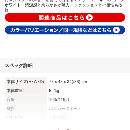
ホワイト
：清潔感と柔らかさが魅力。ファッションとの相性も抜
群。
スペック詳細
本体サイズ(H×W×D)
78 x 45 x 34(/38) cm
本体重量
5.2kg
容量
103(/115) L
材質
ポリカーボネート
旅行日数
1週間以上
TSAロック
TSAロック搭載