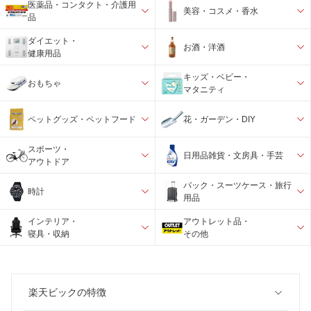
医薬品・コンタクト・介護用
美容・コスメ・香水
品
ダイエット・
お酒・洋酒
健康用品
キッズ・ベビー・
おもちゃ
マタニティ
ペットグッズ・ペットフード
花・ガーデン・DIY
スポーツ・
日用品雑貨・文房具・手芸
アウトドア
バック・スーツケース・旅行
時計
用品
インテリア・
アウトレット品・
寝具・収納
その他
楽天ビックの特徴