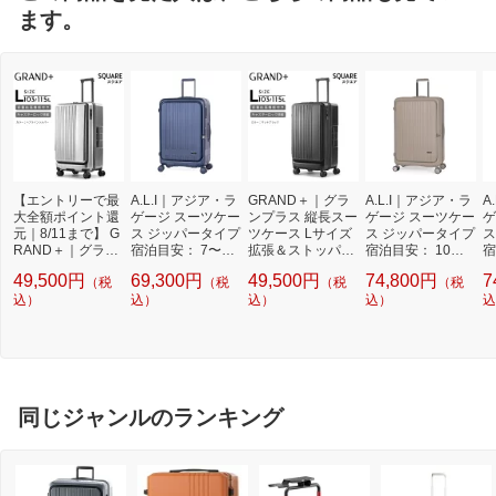
ます。
【エントリーで最
A.L.I｜アジア・ラ
GRAND＋｜グラ
A.L.I｜アジア・ラ
A
大全額ポイント還
ゲージ スーツケー
ンプラス 縦長スー
ゲージ スーツケー
ゲ
元｜8/11まで】 G
ス ジッパータイプ
ツケース Lサイズ
ス ジッパータイプ
ス
RAND＋｜グラン
宿泊目安： 7〜9
拡張＆ストッパー
宿泊目安： 10日
宿
プラス 縦長スーツ
日間 99L 横開きフ
付き 無料受託手荷
間以上 120L 横開
間
49,500円
69,300円
49,500円
74,800円
7
（税
（税
（税
（税
ケース Lサイズ 拡
ロントオープン 前
物サイズ対応 SQ
きフロントオープ
き
張＆ストッパー付
込）
輪ストッパー 内装
込）
UARE (スクエア)
込）
ン 前輪ストッパー
込）
ン
込
き 無料受託手荷物
抗菌・防臭加工 鉄
マットブラック 2
内装抗菌・防臭加
内
サイズ対応 SQUA
紺 MX-8011RV-28
202-TL-05 [TSAロ
工 亜麻色 MX-801
工
RE (スクエア) ヘ
ック搭載]
1RV-30
V
アラインシルバー
2202-TL-04 [TSA
ロック搭載]
同じジャンルのランキング