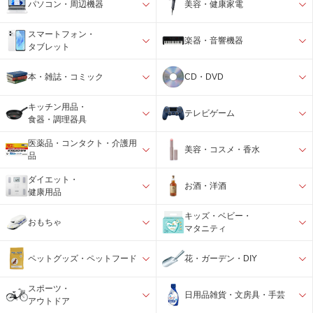
パソコン・周辺機器
美容・健康家電
スマートフォン・
楽器・音響機器
タブレット
本・雑誌・コミック
CD・DVD
キッチン用品・
テレビゲーム
食器・調理器具
医薬品・コンタクト・介護用
美容・コスメ・香水
品
ダイエット・
お酒・洋酒
健康用品
キッズ・ベビー・
おもちゃ
マタニティ
ペットグッズ・ペットフード
花・ガーデン・DIY
スポーツ・
日用品雑貨・文房具・手芸
アウトドア