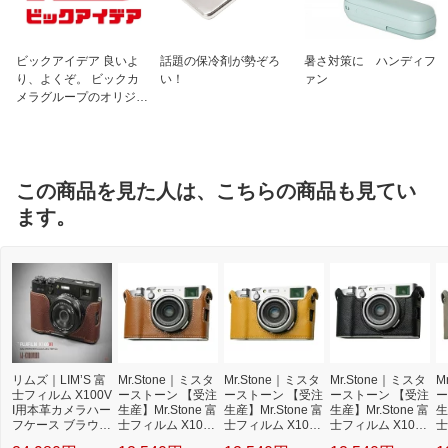
ビックアイデア 良いよ
話題の保冷剤が勢ぞろ
暑さ対策に ハンディフ
り、よくぞ。 ビックカ
い！
ァン
メラグループのオリジナ
ルブランド
この商品を見た人は、こちらの商品も見てい
ます。
リムズ｜LIM’S 富
Mr.Stone｜ミスタ
Mr.Stone｜ミスタ
Mr.Stone｜ミスタ
M
士フィルム X100V
ーストーン 【受注
ーストーン 【受注
ーストーン 【受注
ー
I用本革カメラハー
生産】Mr.Stone 富
生産】Mr.Stone 富
生産】Mr.Stone 富
生
フケース ブラウン
士フィルム X100V
士フィルム X100V
士フィルム X100V
士
FJ-X100VIBR
I 専用本革ボディ
I 専用本革ボディ
I 専用本革ボディ
I