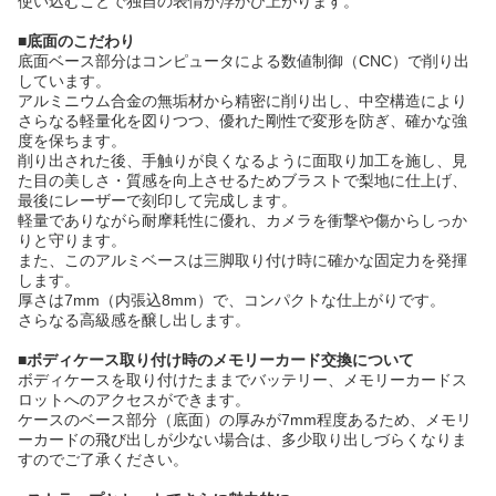
使い込むことで独自の表情が浮かび上がります。
■底面のこだわり
底面ベース部分はコンピュータによる数値制御（CNC）で削り出
しています。
アルミニウム合金の無垢材から精密に削り出し、中空構造により
さらなる軽量化を図りつつ、優れた剛性で変形を防ぎ、確かな強
度を保ちます。
削り出された後、手触りが良くなるように面取り加工を施し、見
た目の美しさ・質感を向上させるためブラストで梨地に仕上げ、
最後にレーザーで刻印して完成します。
軽量でありながら耐摩耗性に優れ、カメラを衝撃や傷からしっか
りと守ります。
また、このアルミベースは三脚取り付け時に確かな固定力を発揮
します。
厚さは7mm（内張込8mm）で、コンパクトな仕上がりです。
さらなる高級感を醸し出します。
■ボディケース取り付け時のメモリーカード交換について
ボディケースを取り付けたままでバッテリー、メモリーカードス
ロットへのアクセスができます。
ケースのベース部分（底面）の厚みが7mm程度あるため、メモリ
ーカードの飛び出しが少ない場合は、多少取り出しづらくなりま
すのでご了承ください。