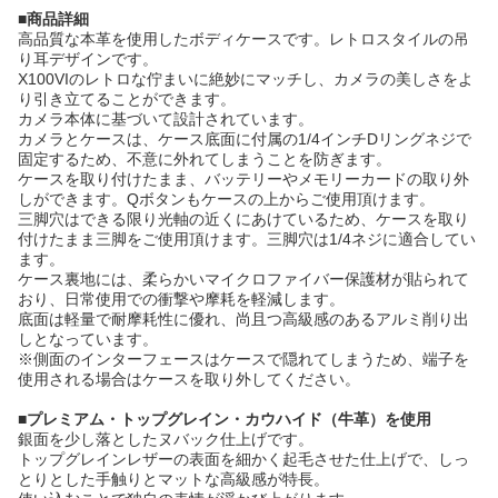
■商品詳細
高品質な本革を使用したボディケースです。レトロスタイルの吊
り耳デザインです。
X100VIのレトロな佇まいに絶妙にマッチし、カメラの美しさをよ
り引き立てることができます。
カメラ本体に基づいて設計されています。
カメラとケースは、ケース底面に付属の1/4インチDリングネジで
固定するため、不意に外れてしまうことを防ぎます。
ケースを取り付けたまま、バッテリーやメモリーカードの取り外
しができます。Qボタンもケースの上からご使用頂けます。
三脚穴はできる限り光軸の近くにあけているため、ケースを取り
付けたまま三脚をご使用頂けます。三脚穴は1/4ネジに適合してい
ます。
ケース裏地には、柔らかいマイクロファイバー保護材が貼られて
おり、日常使用での衝撃や摩耗を軽減します。
底面は軽量で耐摩耗性に優れ、尚且つ高級感のあるアルミ削り出
しとなっています。
※側面のインターフェースはケースで隠れてしまうため、端子を
使用される場合はケースを取り外してください。
■プレミアム・トップグレイン・カウハイド（牛革）を使用
銀面を少し落としたヌバック仕上げです。
トップグレインレザーの表面を細かく起毛させた仕上げで、しっ
とりとした手触りとマットな高級感が特長。