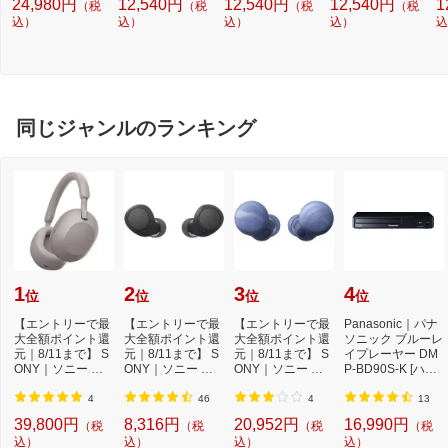
24,980円
12,540円
12,540円
12,540円
1
（税
（税
（税
（税
ケース クラシック
ケース クラシック
ケース クラシック
ケ
込）
サドルブラウン
込）
ビビッドイエロー
込）
ブラック
込）
ジ
込
同じジャンルのランキング
1
2
3
4
位
位
位
位
【エントリーで最
【エントリーで最
【エントリーで最
Panasonic｜パナ
大全額ポイント還
大全額ポイント還
大全額ポイント還
ソニック ブルーレ
元｜8/11まで】 S
元｜8/11まで】 S
元｜8/11まで】 S
イプレーヤー DM
ONY｜ソニー ブ
ONY｜ソニー 完
ONY｜ソニー 完
P-BD90S-K [ハイ
ルートゥースヘッ
全ワイヤレスイヤ
全ワイヤレスイヤ
レゾ対応 /再生専
ド...
ホ...
ホ...
用...
4
46
4
13
39,800円
8,316円
20,952円
16,990円
（税
（税
（税
（税
込）
込）
込）
込）