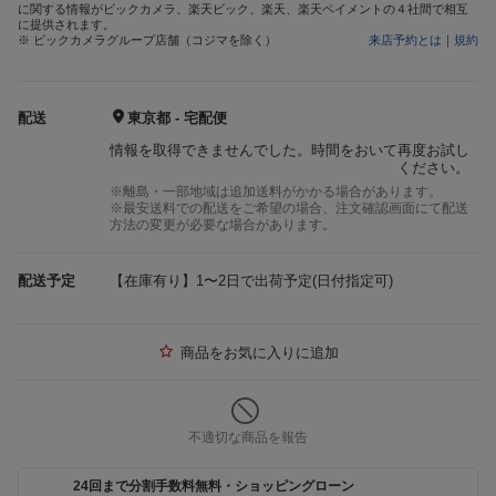
に関する情報がビックカメラ、楽天ビック、楽天、楽天ペイメントの４社間で相互
に提供されます。
※ ビックカメラグループ店舗（コジマを除く）
来店予約とは
｜
規約
配送
東京都 - 宅配便
情報を取得できませんでした。時間をおいて再度お試し
ください。
※離島・一部地域は追加送料がかかる場合があります。
※最安送料での配送をご希望の場合、注文確認画面にて配送
方法の変更が必要な場合があります。
配送予定
【在庫有り】1〜2日で出荷予定(日付指定可)
商品をお気に入りに追加
不適切な商品を報告
24回まで分割手数料無料・ショッピングローン