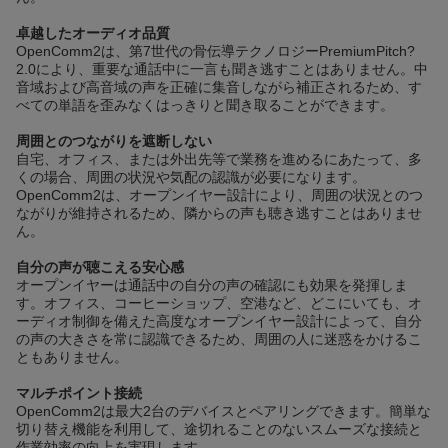
卓越したオーディオ品質
OpenComm2は、第7世代の骨伝導テクノロジーPremiumPitch?
2.0により、重要な通話中に一言も聞き逃すことはありません。中
音域および高音域の声を正確に集音しながら補正されるため、す
べての単語を歪みなくはっきりと聞き取ることができます。
周囲とのつながりを遮断しない
自宅、オフィス、または外出先等で業務を進めるにあたって、多
くの場合、周囲の状況や気配の認識が必要になります。
OpenComm2は、オープンイヤー設計により、周囲の状況とのつ
ながりが維持されるため、隣からの声も聴き逃すことはありませ
ん。
自分の声が聴こえる安心感
オープンイヤーは通話中の自分の声の確認にも効果を発揮しま
す。オフィス、コーヒーショップ、空港など、どこにいても、オ
ーディオ制御を備えた高度なオープンイヤー設計によって、自分
の声の大きさを常に認識できるため、周囲の人に迷惑をかけるこ
ともありません。
マルチポイント接続
OpenComm2は最大2台のデバイスとペアリングできます。簡単な
切り替え機能を利用して、途切れることのないスムーズな接続と
作業効率の向上を実現します。