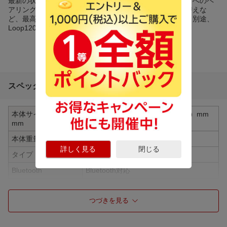
最新の状態に保ち、ワイヤレスアダプタの新しいデバイスへのペ
アリングや、プロンプト言語の変更、イコライザの切り替えな
ど、最高のパフォーマンスを発揮できるようにします。※別途、
Loop120(別売)が必要です。
スペック詳細
本体サイズ(H×W×D)
約103（W）×146（H）×106（D）mm
mm
(マイク使用時)
本体重量
約35g
詳しく見る
閉じる
タイプ
骨伝導型
Bluetooth
Bluetooth対応
BluetoothのClass
Class2
つづきを見る
Bluetooth 対応プロ
A2DP、AVRCP、HSP、HFP
ファイル
BluetoothVersion
Bluetooth 5.1