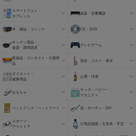
スマートフォン・
楽器・音響機器
タブレット
本・雑誌・コミック
CD・DVD
キッチン用品・
テレビゲーム
食器・調理器具
医薬品・コンタクト・介護用
美容・コスメ・香水
品
ダイエット・
お酒・洋酒
健康用品
キッズ・ベビー・
おもちゃ
マタニティ
ペットグッズ・ペットフード
花・ガーデン・DIY
スポーツ・
日用品雑貨・文房具・手芸
アウトドア