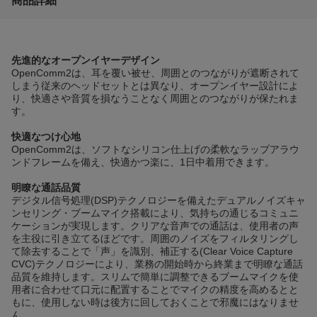
商品詳細
先進的なオープンイヤーデザイン
OpenComm2は、耳を覆い被せ、周囲とのつながりが遮断されて
しまう従来のヘッドセットとは異なり、オープンイヤー設計によ
り、快適さや音質を損なうことなく周囲とのつながりが保たれま
す。
快適なつけ心地
OpenComm2は、ソフトなシリコン仕上げの柔軟なラップアラウ
ンドフレームを備え、快適かつ楽に、1日中着用できます。
明瞭な通話品質
デジタル信号処理(DSP)テクノロジーを備えたデュアルノイズキャ
ンセリング・ブームマイク搭載により、気持ちの通じるコミュニ
ケーションが実現します。クリアな音声での通話は、使用者の声
を主役に引き立てるほどです。周囲のノイズをフィルタリングし
て除去することで「声」を識別、補正する(Clear Voice Capture
CVC)テクノロジーにより、業務の開始時から終業まで明瞭な通話
品質を維持します。スリムで簡単に調整できるブームマイクを使
用者に合わせて口元に配置することでマイクの精度を高めるとと
もに、使用しない時は後方に回しておくことで邪魔にはなりませ
ん。