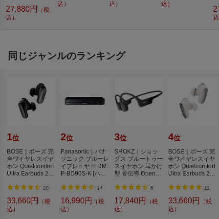
骨伝導型 /Bluetoot
040 [骨伝導型 /Blu
込）
041 [骨伝導型 /Blu
込）
込）
ド
27,880円
2
（税
h対応]
etooth対応]
etooth対応]
e
込）
込
同じジャンルのランキング
1
2
3
4
位
位
位
位
BOSE｜ボーズ 完
Panasonic｜パナ
SHOKZ｜ショッ
BOSE｜ボーズ 完
全ワイヤレスイヤ
ソニック ブルーレ
クス ブルートゥー
全ワイヤレスイヤ
ホン Quietcomfort
イプレーヤー DM
スイヤホン 耳かけ
ホン Quietcomfort
Ultra Earbuds 2nd
P-BD90S-K [ハイ
型 骨伝導 OpenRu
Ultra Earbuds 2nd
Gen BLACK QC
レゾ対応 /再生専
n ブラック SKZ-E
Gen WHITE SM
U...
用...
P...
O...
20
14
6
11
33,660円
16,990円
17,840円
33,660円
（税
（税
（税
（税
込）
込）
込）
込）