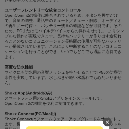
ユーザーフレンドリーな統合コントロール
OpenComm2の操作は統合されているため、ボタンを押すだけ
で、音量の調整、通話中のミュート／ミュート解除、オーディオ
の再生／一時停止、バッテリー残量の確認などが可能です。その
ため、PCまたはモバイルデバイスからの操作をせずに、 よりシン
プルな操作が実現できます。長持ちバッテリーが作り出す途切れ
ることのないコミュニケーション長時間の使用が可能なバッテリ
ーが搭載されています。これにより中断することのないコミュニ
ケーションを行うことができ、いつでもどこでも通話に応答でき
ます。
高度な防水性能
マイクにも防水用の音響メッシュを持たせることでIP55の防塵防
水性を実現しています。水しぶきや軽い水濡れでも心配いりませ
ん。
Shokz App(Androidのみ)
スマートフォン用のShokzアプリをインストールして、
OpenComm 2の機能を便利に制御できます。
Shokz Connect(PC/Mac用)
Shokz Connectはファームウェア・アップグレードをサポートし
ます。機能の改善や更新を見逃すことなく、常にヘッドセットを