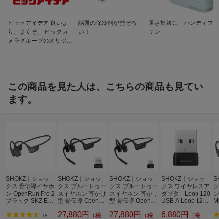
ビックアイデア 良いよ
話題の保冷剤が勢ぞろ
暑さ対策に ハンディフ
り、よくぞ。 ビックカ
い！
ァン
メラグループのオリジナ
ルブランド
この商品を見た人は、こちらの商品も見てい
ます。
SHOKZ｜ショッ
SHOKZ｜ショッ
SHOKZ｜ショッ
SHOKZ｜ショッ
S
クス 骨伝導イヤホ
クス ブルートゥー
クス ブルートゥー
クス ワイヤレスア
ク
ン OpenRun Pro 2
スイヤホン 耳かけ
スイヤホン 耳かけ
ダプタ Loop 120
ン
ブラック SKZ-EP-
型 骨伝導 OpenCo
型 骨伝導 OpenCo
USB-A Loop 120
M
000030 [ワイヤレ
mm2 UC USB-A(2
mm2 UC USB-C(2
USB-A Black SKZ-
-
27,880円
27,880円
6,880円
（税
（税
（税
ス(ネックバンド) /
025) SKZ-EP-000
025) SKZ-EP-000
EP-000042
ヤ
18