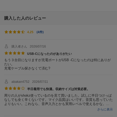
Bluetoothマルチペア
2台
リング
購入した人のレビュー
充電端子
USB Type-C
音楽再生時間
8時間
(
4件
)
4.25
イヤホン充電時間
1時間
急速充電(mm分充電/
5分充電/120分再生
購入者さん
2026/07/16
mm分再生)
USB-Cになったのがありがたい
感度
96 ± 3dB
もう３台目になりますが充電ポートがUSB -Cになったのは特にありが
たい。
再生周波数帯域
20Hz-20kHz
充電ケーブル探さなくて済む?
インピーダンス
8.5Ω±20%
防水・防滴
防水対応
abakan4752
2026/07/11
半日着用でも快適。収納サイズは対策必要。
リモコン・マイク
マイク対応
周りの人がshokz使っているのを見て買いました。試しに半日つけっぱ
付属品
OpenComm2 2025 Upgrade、キャリン
なしでも全く辛くないです。マイク品質はいいです。音質も思っていた
グケース、充電用ケーブル（USB-C to U
よりもいい。これなら、音声入力とかも実用レベルで使えるかな。
SB-C）、ユーザガイド類、保証書
モノ自体はいいのですが、収納ケースが大きすぎます。絶対に壊さな
さらに表示
い!!という意思は感じますが、自分の普段使っているガジェットポーチ
と同サイズはさすがに...