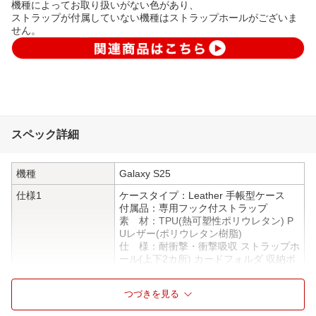
機種によってお取り扱いがない色があり、
ストラップが付属していない機種はストラップホールがございま
せん。
スペック詳細
機種
Galaxy S25
仕様1
ケースタイプ：Leather 手帳型ケース
付属品：専用フック付ストラップ
素 材：TPU(熱可塑性ポリウレタン) P
Uレザー(ポリウレタン樹脂)
仕 様：耐衝撃・衝撃吸収 ストラップホ
ール(上下2カ所) カードフォルダ 収納ポ
ケット マグネット留め スタンド機能
注意事項：磁石を使用した製品となるた
つづきを見る
め、磁気記憶型カードの収納、通帳類と
の接触は非推奨