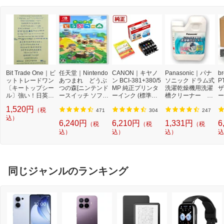
Bit Trade One｜ビ
任天堂｜Nintendo
CANON｜キヤノ
Panasonic｜パナ
b
ットトレードワン
あつまれ どうぶ
ン BCI-381+380/5
ソニック ドラム式
P
〔キートップシー
つの森[ニンテンド
MP 純正プリンタ
洗濯乾燥機用洗濯
ザ
ル〕強い！日英対
ースイッチ ソフ
ーインク (標準容
槽クリーナー N-
ー
応転写式キートッ
ト]【Switch】
量) 5色パック[BCI
W2[ドラム式洗濯
ュ
1,520円
（税
プシールセット ブ
3813805MP]
機 洗浄 洗剤 750m
T
471
304
247
ルー DYKTSBL
込）
l NW2]【rb_pcp】
幅
6,240円
6,210円
1,331円
6
（税
（税
（税
O
込）
込）
込）
込
ー
ブ
同じジャンルのランキング