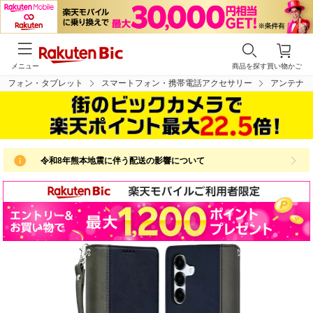
メニュー
商品を探す
買い物かご
トフォン・タブレット
スマートフォン・携帯電話アクセサリー
アンテナ
令和8年熊本地震に伴う配送の影響について