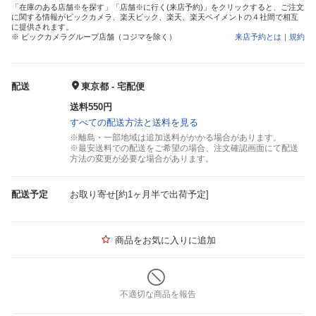
「在庫のある店舗※を探す」「店舗※に行く(来店予約)」をクリックすると、ご注文
に関する情報がビックカメラ、楽天ビック、楽天、楽天ペイメントの４社間で相互
に提供されます。
※ ビックカメラグループ店舗（コジマを除く）
来店予約とは
｜
規約
配送
東京都 - 宅配便
送料550円
すべての配送方法と送料を見る
※離島・一部地域は追加送料がかかる場合があります。
※最安送料での配送をご希望の場合、注文確認画面にて配送
方法の変更が必要な場合があります。
配送予定
お取り寄せ[約1ヶ月半で出荷予定]
商品をお気に入りに追加
不適切な商品を報告