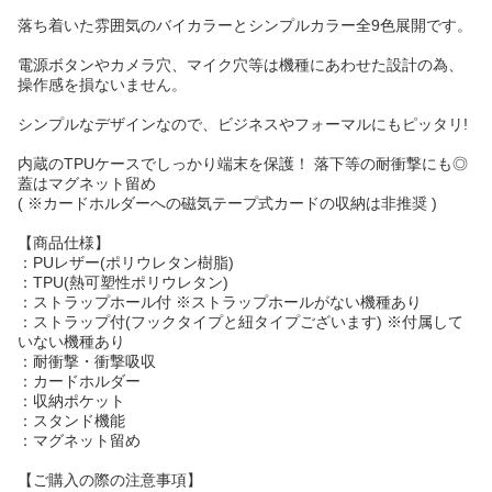
落ち着いた雰囲気のバイカラーとシンプルカラー全9色展開です。
電源ボタンやカメラ穴、マイク穴等は機種にあわせた設計の為、
操作感を損ないません。
シンプルなデザインなので、ビジネスやフォーマルにもピッタリ!
内蔵のTPUケースでしっかり端末を保護！ 落下等の耐衝撃にも◎
蓋はマグネット留め
( ※カードホルダーへの磁気テープ式カードの収納は非推奨 )
【商品仕様】
：PUレザー(ポリウレタン樹脂)
：TPU(熱可塑性ポリウレタン)
：ストラップホール付 ※ストラップホールがない機種あり
：ストラップ付(フックタイプと紐タイプございます) ※付属して
いない機種あり
：耐衝撃・衝撃吸収
：カードホルダー
：収納ポケット
：スタンド機能
：マグネット留め
【ご購入の際の注意事項】