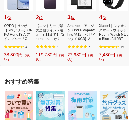
1
2
3
4
位
位
位
位
OPPO｜オッポ
【エントリーで最
Amazon｜アマゾ
Xiaomi｜シャオミ
【SIMフリー】OP
大全額ポイント還
ン Kindle Paperw
スマートウォッチ
PO Reno13 A ア
元｜8/11まで】 Xi
hite 第12世代 [7イ
Redmi Watch 5 Lit
イスブルー「CPH
aomi｜シャオミ
ンチ /16GB] ブラ
e Black BHR8789
2699IB」Qualcom
【SIMフリー】 X
ック B0CFPL6CF
GL
m Snapdr...
i...
Y ...
6
1
5
12
38,800円
119,780円
22,980円
7,480円
（税
（税
（税
（税
込）
込）
込）
込）
おすすめ特集