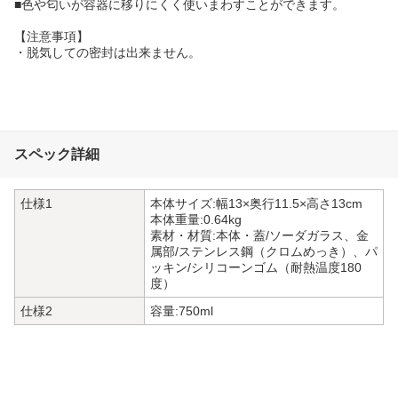
■色や匂いが容器に移りにくく使いまわすことができます。
【注意事項】
・脱気しての密封は出来ません。
スペック詳細
仕様1
本体サイズ:幅13×奥行11.5×高さ13cm
本体重量:0.64kg
素材・材質:本体・蓋/ソーダガラス、金
属部/ステンレス鋼（クロムめっき）、パ
ッキン/シリコーンゴム（耐熱温度180
度）
仕様2
容量:750ml