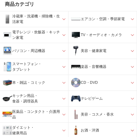
商品カテゴリ
冷蔵庫・洗濯機・掃除機・生
エアコン・空調・季節家電
活家電
電子レンジ・炊飯器・キッチ
TV・オーディオ・カメラ
ン家電
パソコン・周辺機器
美容・健康家電
スマートフォン・
楽器・音響機器
タブレット
本・雑誌・コミック
CD・DVD
キッチン用品・
テレビゲーム
食器・調理器具
医薬品・コンタクト・介護用
美容・コスメ・香水
品
ダイエット・
お酒・洋酒
健康用品