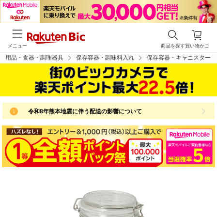
メニュー
商品を探す
買い物かご
ン用品・食器・調理器具
保存容器・調味料入れ
保存容器・キャニスター
令和8年熊本地震に伴う配送の影響について