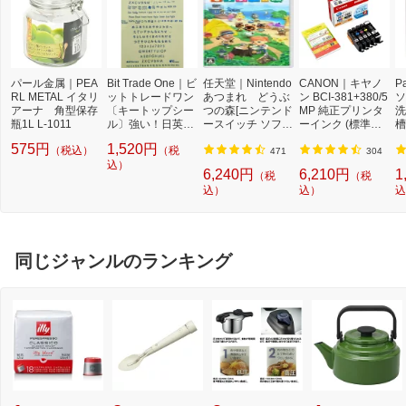
パール金属｜PEA
Bit Trade One｜ビ
任天堂｜Nintendo
CANON｜キヤノ
P
RL METAL イタリ
ットトレードワン
あつまれ どうぶ
ン BCI-381+380/5
ソ
アーナ 角型保存
〔キートップシー
つの森[ニンテンド
MP 純正プリンタ
洗
瓶1L L-1011
ル〕強い！日英対
ースイッチ ソフ
ーインク (標準容
槽
応転写式キートッ
ト]【Switch】
量) 5色パック[BCI
W
575円
1,520円
（税込）
（税
プシールセット ブ
3813805MP]
機
471
304
ルー DYKTSBL
込）
l
6,240円
6,210円
1
（税
（税
込）
込）
込
同じジャンルのランキング