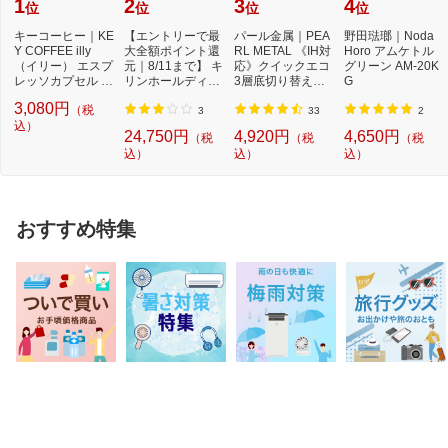
1
2
3
4
位
位
位
位
キーコーヒー｜KE
【エントリーで最
パール金属｜PEA
野田琺瑯｜Noda
Y COFFEE illy
大全額ポイント還
RL METAL 《IH対
Horo アムケトル
（イリー） エスプ
元｜8/11まで】 キ
応》クイックエコ
グリーン AM-20K
レッソカプセル ミ
リンホールディン
3層底切り替え式
G
ディアムロース
グス｜Kirin Hol...
圧力鍋 3．5L H50
3,080円
（税
ト...
40...
3
33
2
込）
24,750円
4,920円
4,650円
（税
（税
（税
込）
込）
込）
おすすめ特集