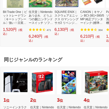
Bit Trade One｜ビ
任天堂｜Nintendo
SQUARE ENIX｜
CANON｜キヤノ
P
ットトレードワン
あつまれ どうぶ
スクウェアエニッ
ン BCI-381+380/5
ソ
〔キートップシー
つの森[ニンテンド
クス ロマンシング
MP 純正プリンタ
洗
ル〕強い！日英対
ースイッチ ソフ
サガ2 リベンジオ
ーインク (標準容
槽
応転写式キートッ
ト]【Switch】
ブザセブン【PS
量) 5色パック[BCI
W
1,520円
6,130円
（税
（税
プシールセット ブ
5】
3813805MP]
機
471
304
ルー DYKTSBL
込）
込）
l
6,240円
6,210円
1
（税
（税
込）
込）
込
同じジャンルのランキング
1
2
3
4
位
位
位
位
ソニーインタラク
任天堂｜Nintendo
任天堂｜Nintendo
任天堂｜Nintendo