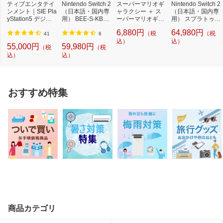
ティブエンタテイ
Nintendo Switch 2
スーパーマリオギ
Nintendo Switch 2
ンメント｜SIE Pla
（日本語・国内専
ャラクシー ＋ ス
（日本語・国内専
yStation5 デジタ
用） BEE-S-KB6C
ーパーマリオギャ
用） スプラトゥー
ル・エディショ...
A[ゲーム機本体]
ラクシー 2【Swi...
ン レイダース...
6,880円
64,980円
（税
（税
41
6
込）
込）
55,000円
59,980円
（税
（税
込）
込）
おすすめ特集
商品カテゴリ