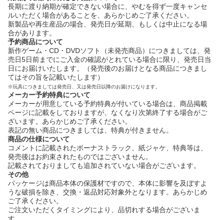
長期に渡り納期が確定できない場合に、やむを得ず一度キャンセ
ルいただく場合があることを、あらかじめご了承ください。
新製品や再生産品の場合、発売日が延期、もしくは中止になる場
合があります。
予約商品について
新作ゲーム・CD・DVDソフト（未発売商品）につきましては、発
売日5日前までにご入金の確認がとれている場合に限り、発売日当
日にお届けいたします。（発売後のお届けとなる商品につきまし
てはその旨を記載いたします）
※玩具につきましては発売日、又は発売日以降のお届けになります。
メーカー予約特典について
メーカーが用意している予約特典が付いている場合は、商品掲載
ページに記載をしておりますが、なくなり次第終了する場合がご
ざいます。あらかじめご了承ください。
表記の無い商品につきましては、特典が付きません。
商品の仕様について
コメントに記載されたボーナストラック、紙ジャケ、特典等は、
発売後はお約束されたものではございません。
記載されておりましても追加されていない場合がございます。
その他
パッケージは商品本体の保護材ですので、本体に影響を及ぼすよ
うな破損を除き、交換・返品対応対象外となります。あらかじめ
ご了承ください。
ご注文いただくタイミングにより、品切れする場合がございま
す。