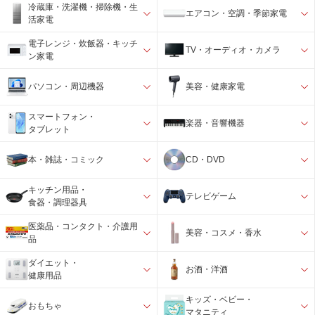
冷蔵庫・洗濯機・掃除機・生
エアコン・空調・季節家電
活家電
電子レンジ・炊飯器・キッチ
TV・オーディオ・カメラ
ン家電
パソコン・周辺機器
美容・健康家電
スマートフォン・
楽器・音響機器
タブレット
本・雑誌・コミック
CD・DVD
キッチン用品・
テレビゲーム
食器・調理器具
医薬品・コンタクト・介護用
美容・コスメ・香水
品
ダイエット・
お酒・洋酒
健康用品
キッズ・ベビー・
おもちゃ
マタニティ