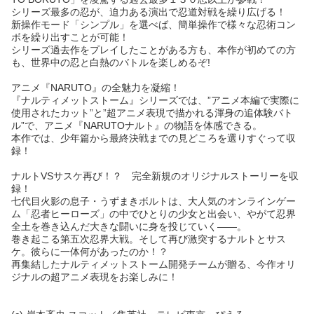
シリーズ最多の忍が、迫力ある演出で忍道対戦を繰り広げる！
新操作モード「シンプル」を選べば、簡単操作で様々な忍術コン
ボを繰り出すことが可能！
シリーズ過去作をプレイしたことがある方も、本作が初めての方
も、世界中の忍と白熱のバトルを楽しめるぞ!
アニメ『NARUTO』の全魅力を凝縮！
『ナルティメットストーム』シリーズでは、”アニメ本編で実際に
使用されたカット”と”超アニメ表現で描かれる渾身の追体験バト
ル”で、アニメ『NARUTOナルト』の物語を体感できる。
本作では、少年篇から最終決戦までの見どころを選りすぐって収
録！
ナルトVSサスケ再び！？ 完全新規のオリジナルストーリーを収
録！
七代目火影の息子・うずまきボルトは、大人気のオンラインゲー
ム「忍者ヒーローズ」の中でひとりの少女と出会い、やがて忍界
全土を巻き込んだ大きな闘いに身を投じていく——。
巻き起こる第五次忍界大戦。そして再び激突するナルトとサス
ケ。彼らに一体何があったのか！？
再集結したナルティメットストーム開発チームが贈る、今作オリ
ジナルの超アニメ表現をお楽しみに！