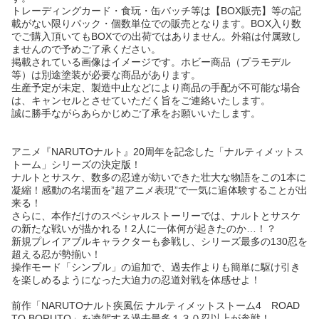
トレーディングカード・食玩・缶バッチ等は【BOX販売】等の記
載がない限りパック・個数単位での販売となります。BOX入り数
でご購入頂いてもBOXでの出荷ではありません。外箱は付属致し
ませんので予めご了承ください。
掲載されている画像はイメージです。ホビー商品（プラモデル
等）は別途塗装が必要な商品があります。
生産予定が未定、製造中止などにより商品の手配が不可能な場合
は、キャンセルとさせていただく旨をご連絡いたします。
誠に勝手ながらあらかじめご了承をお願いいたします。
アニメ『NARUTOナルト』20周年を記念した「ナルティメットス
トーム」シリーズの決定版！
ナルトとサスケ、数多の忍達が紡いできた壮大な物語をこの1本に
凝縮！感動の名場面を”超アニメ表現”で一気に追体験することが出
来る！
さらに、本作だけのスペシャルストーリーでは、ナルトとサスケ
の新たな戦いが描かれる！2人に一体何が起きたのか…！？
新規プレイアブルキャラクターも参戦し、シリーズ最多の130忍を
超える忍が勢揃い！
操作モード「シンプル」の追加で、過去作よりも簡単に駆け引き
を楽しめるようになった大迫力の忍道対戦を体感せよ！
前作「NARUTOナルト疾風伝 ナルティメットストーム4 ROAD
TO BORUTO」を凌駕する過去最多１３０忍以上が参戦！