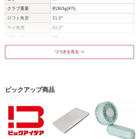
クラブ重量
約363g(#7i)
ロフト角度
21.0°
ライ角度
62.0°
バランス
D0
シャフト名
Diamana Blue TM60カーボンシャフト
つづきを見る
長さ(インチ)
38.5インチ
シャフト重量
約61g
シャフトトルク
2.9
調子
中調子
ピックアップ商品
グリップ
TM Tour Velvet 360 BK/BL(径60/47.5g)
フレックス
R
利き腕
右利き用
仕様3
※このスペックは計算値・暫定値です。
変更になる場合がございますので予めご
了承ください。