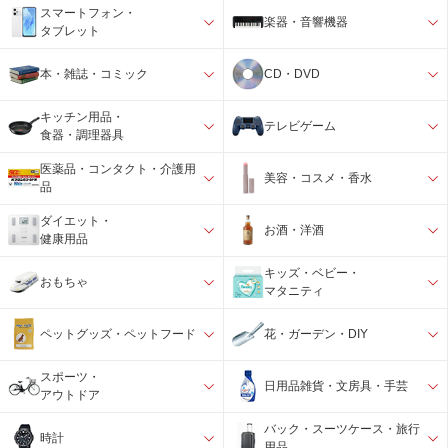
スマートフォン・
楽器・音響機器
タブレット
本・雑誌・コミック
CD・DVD
キッチン用品・
テレビゲーム
食器・調理器具
医薬品・コンタクト・介護用
美容・コスメ・香水
品
ダイエット・
お酒・洋酒
健康用品
キッズ・ベビー・
おもちゃ
マタニティ
ペットグッズ・ペットフード
花・ガーデン・DIY
スポーツ・
日用品雑貨・文房具・手芸
アウトドア
バック・スーツケース・旅行
時計
用品