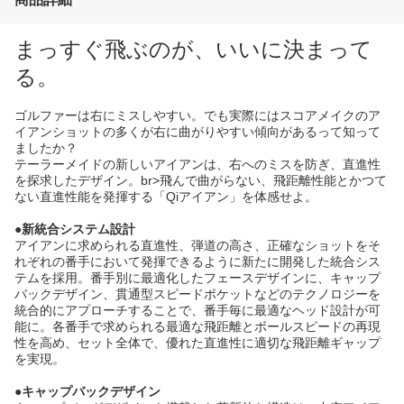
まっすぐ飛ぶのが、いいに決まって
る。
ゴルファーは右にミスしやすい。でも実際にはスコアメイクのア
イアンショットの多くが右に曲がりやすい傾向があるって知って
ましたか？
テーラーメイドの新しいアイアンは、右へのミスを防ぎ、直進性
を探求したデザイン。br>飛んで曲がらない、飛距離性能とかつて
ない直進性能を発揮する「Qiアイアン」を体感せよ。
●新統合システム設計
アイアンに求められる直進性、弾道の高さ、正確なショットをそ
れぞれの番手において発揮できるように新たに開発した統合シス
テムを採用。番手別に最適化したフェースデザインに、キャップ
バックデザイン、貫通型スピードポケットなどのテクノロジーを
統合的にアプローチすることで、番手毎に最適なヘッド設計が可
能に。各番手で求められる最適な飛距離とボールスピードの再現
性を高め、セット全体で、優れた直進性に適切な飛距離ギャップ
を実現。
●キャップバックデザイン