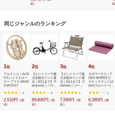
P 34インチ
込）
込
同じジャンルのランキング
1
2
3
4
位
位
位
位
アルインコ｜ALIN
【エントリーで最
【エントリーで最
ヨガワークス｜Y
CO ハンドルロー
大全額ポイント還
大全額ポイント還
OGA WORKS ピ
ラー プラス MIVIO
元｜8/11まで】 P
元｜8/11まで】 C
ラティスマット12
S MVS317
anasonic｜パナソ
oleman｜コール
mm(マルベリー/約
ニック 電動アシ...
マン コンパクト
173cm×61cm×12
フ...
mm) YW...
3
9
1
1
2,510円
89,800円
7,590円
6,380円
（税
（税
（税
（税
込）
込）
込）
込）