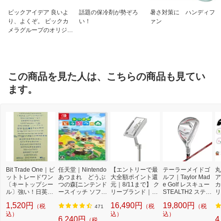
※メーカーの仕様変更等による返品・キ
ャンセル・交換不可
ビックアイデア 良いよ
話題の保冷剤が勢ぞろ
暑さ対策に ハンディフ
り、よくぞ。 ビックカ
い！
ァン
メラグループのオリジナ
ルブランド
この商品を見た人は、こちらの商品も見てい
ます。
Bit Trade One｜ビ
任天堂｜Nintendo
【エントリーで最
テーラーメイドゴ
丸
ットトレードワン
あつまれ どうぶ
大全額ポイント還
ルフ｜Taylor Mad
ア
〔キートップシー
つの森[ニンテンド
元｜8/11まで】 ク
e Golf レスキュー
カ
ル〕強い！日英対
ースイッチ ソフ
リーブランド｜Cl
STEALTH2 ステル
リ
応転写式キートッ
ト]【Switch】
eveland GOLF パ
ス2 HD #6 《TEN
ー
1,520円
16,490円
19,800円
（税
（税
（税
プシールセット ブ
ター HB SOFT MI
SEI RED TM40シ
8
471
ルー DYKTSBL
込）
LLED PUTTER #8
込）
ャフト》 L
込）
6
6,240円
4
（税