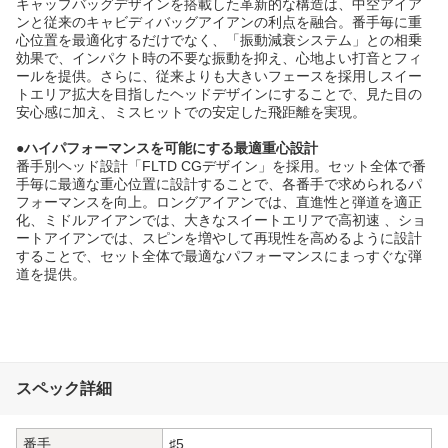
キャップバッグデザインを搭載した革新的な構造は、中空アイア
ンと従来のキャビディバッグアイアンの利点を融合。番手毎に重
心位置を最適化するだけでなく、「振動減衰システム」との相乗
効果で、インパクト時の不要な振動を抑え、心地よい打音とフィ
ールを提供。さらに、従来よりも大きいフェースを採用しスイー
トエリア拡大を目指したヘッドデザインにすることで、見た目の
安心感に加え、ミスヒットでの安定した飛距離を実現。
●ハイパフォーマンスを可能にする最適重心設計
番手別ヘッド設計「FLTD CGデザイン」を採用。セット全体で番
手毎に最適な重心位置に設計することで、各番手で求められるパ
フォーマンスを向上。ロングアイアンでは、直進性と弾道を適正
化、ミドルアイアンでは、大きなスイートエリアで高初速 、ショ
ートアイアンでは、スピンを増やして再現性を高めるように設計
することで、セット全体で最適なパフォーマンスにまっすぐな弾
道を提供。
スペック詳細
番手
♯5