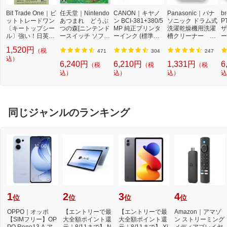
Bit Trade One｜ビ
任天堂｜Nintendo
CANON｜キヤノ
Panasonic｜パナ
b
ットトレードワン
あつまれ どうぶ
ン BCI-381+380/5
ソニック ドラム式
P
〔キートップシー
つの森[ニンテンド
MP 純正プリンタ
洗濯乾燥機用洗濯
ザ
ル〕強い！日英対
ースイッチ ソフ
ーインク (標準容
槽クリーナー N-
ー
応転写式キートッ
ト]【Switch】
量) 5色パック[BCI
W2[ドラム式洗濯
ュ
1,520円
（税
プシールセット ブ
3813805MP]
機 洗浄 洗剤 750m
T
471
304
247
ルー DYKTSBL
込）
l NW2]【rb_pcp】
幅
6,240円
6,210円
1,331円
6
（税
（税
（税
O
込）
込）
込）
込
ー
ブ
同じジャンルのランキング
1
2
3
4
位
位
位
位
OPPO｜オッポ
【エントリーで最
【エントリーで最
Amazon｜アマゾ
【SIMフリー】OP
大全額ポイント還
大全額ポイント還
ン ストリーミング
PO Reno13 A ア
元｜8/11まで】 N
元｜8/11まで】 Xi
メディアプレイヤ