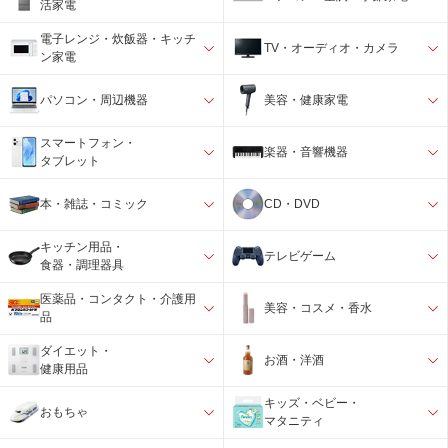
活家電
電子レンジ・炊飯器・キッチ
TV・オーディオ・カメラ
ン家電
パソコン・周辺機器
美容・健康家電
スマートフォン・
楽器・音響機器
タブレット
本・雑誌・コミック
CD・DVD
キッチン用品・
テレビゲーム
食器・調理器具
医薬品・コンタクト・介護用
美容・コスメ・香水
品
ダイエット・
お酒・洋酒
健康用品
キッズ・ベビー・
おもちゃ
マタニティ