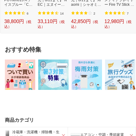
イスブルー「CPH
EC｜エヌイーシ
aomi｜シャオミ A
ー Fire TV Stick 4
2699IB」Qualcom
ー Androidタブレ
ndroidタブレッ...
K Max(第2世代) ...
m Snapdr...
ッ...
6
14
2
7
38,800円
33,110円
42,850円
12,980円
（税
（税
（税
（税
込）
込）
込）
込）
おすすめ特集
商品カテゴリ
冷蔵庫・洗濯機・掃除機・生
エアコン・空調・季節家電