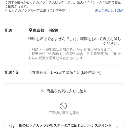
に関する情報がビックカメラ、楽天ビック、楽天、楽天ペイメントの４社間で相互
に提供されます。
※ ビックカメラグループ店舗（コジマを除く）
来店予約とは
｜
規約
配送
東京都 - 宅配便
情報を取得できませんでした。時間をおいて再度お試し
ください。
※離島・一部地域は追加送料がかかる場合があります。
※最安送料での配送をご希望の場合、注文確認画面にて配送
方法の変更が必要な場合があります。
配送予定
【在庫有り】1〜2日で出荷予定(日付指定可)
商品をお気に入りに追加
不適切な商品を報告
街のビックカメラSPUステータスに応じたボーナスポイント