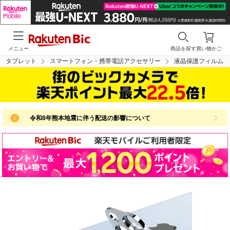
メニュー
商品を探す
買い物かご
・タブレット
スマートフォン・携帯電話アクセサリー
液晶保護フィルム
令和8年熊本地震に伴う配送の影響について