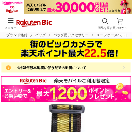
メニュー
商品を探す
買い物かご
物・ブランド雑貨
バッグ
バッグ用アクセサリー
スーツケースベルト
令和8年熊本地震に伴う配送の影響について