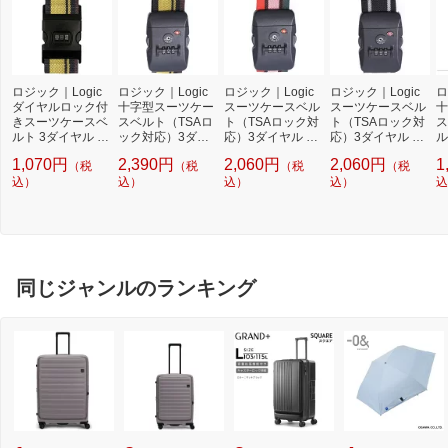
ロジック｜Logic
ロジック｜Logic
ロジック｜Logic
ロジック｜Logic
ロ
ダイヤルロック付
十字型スーツケー
スーツケースベル
スーツケースベル
十
きスーツケースベ
スベルト（TSAロ
ト（TSAロック対
ト（TSAロック対
ス
ルト 3ダイヤル イ
ック対応）3ダイ
応）3ダイヤル グ
応）3ダイヤル ブ
ル
エロー×ブラック
ヤル イエロー×ブ
リーン×ピンク×レ
ラック×グレー LG
ッ
1,070円
2,390円
2,060円
2,060円
1
（税
（税
（税
（税
LG-STCS-BLT-YE
ラック LG-STCS-
ッド LG-STCS-TS
-STCS-TSABLT-B
T
BK
込）
TSABLT-CT-YEBK
込）
ABLT-GRPKRD
込）
KGY
込）
込
同じジャンルのランキング