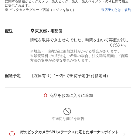
に関する情報がビックカメラ、楽天ビック、楽天、楽天ペイメントの４社間で相互
に提供されます。
※ ビックカメラグループ店舗（コジマを除く）
来店予約とは
｜
規約
配送
東京都 - 宅配便
情報を取得できませんでした。時間をおいて再度お試し
ください。
※離島・一部地域は追加送料がかかる場合があります。
※最安送料での配送をご希望の場合、注文確認画面にて配送
方法の変更が必要な場合があります。
配送予定
【在庫有り】1〜2日で出荷予定(日付指定可)
商品をお気に入りに追加
不適切な商品を報告
街のビックカメラSPUステータスに応じたボーナスポイント