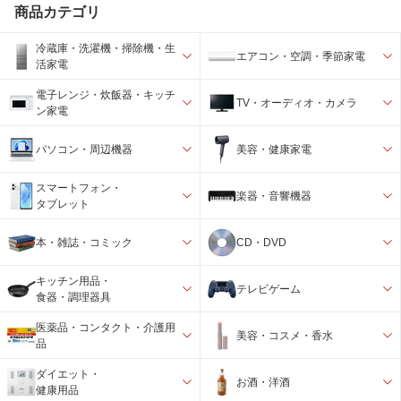
商品カテゴリ
冷蔵庫・洗濯機・掃除機・生
エアコン・空調・季節家電
活家電
電子レンジ・炊飯器・キッチ
TV・オーディオ・カメラ
ン家電
パソコン・周辺機器
美容・健康家電
スマートフォン・
楽器・音響機器
タブレット
本・雑誌・コミック
CD・DVD
キッチン用品・
テレビゲーム
食器・調理器具
医薬品・コンタクト・介護用
美容・コスメ・香水
品
ダイエット・
お酒・洋酒
健康用品