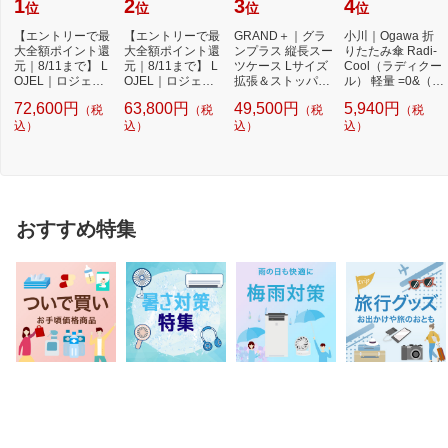
1
2
3
4
位
位
位
位
【エントリーで最
【エントリーで最
GRAND＋｜グラ
小川｜Ogawa 折
大全額ポイント還
大全額ポイント還
ンプラス 縦長スー
りたたみ傘 Radi-
元｜8/11まで】 L
元｜8/11まで】 L
ツケース Lサイズ
Cool（ラディクー
OJEL｜ロジェー
OJEL｜ロジェー
拡張＆ストッパー
ル） 軽量 =0&（ゼ
ル スーツケース L
ル スーツケース M
付き 無料受託手
ロアンド） サッ
72,600円
63,800円
49,500円
5,940円
（税
（税
（税
（税
a...
e...
荷...
ク...
込）
込）
込）
込）
おすすめ特集