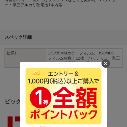
ー：単三アルカリ乾電池1本内蔵
スペック詳細
仕様1
135/35MMカラーフィルム・ISO/400 ・
フィルム枚数：12枚・バッテリー：単三
アルカリ乾電池1本内蔵
ピックアップ商品