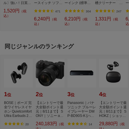
ル〕強い！日英対
ースイッチ ソフ
ーインク (標準容
槽クリーナー N-
ー
応転写式キートッ
ト]【Switch】
量) 5色パック[BCI
W2[ドラム式洗濯
ュ
1,520円
（税
プシールセット ブ
3813805MP]
機 洗浄 洗剤 750m
T
471
304
247
ルー DYKTSBL
込）
l NW2]【rb_pcp】
幅
6,240円
6,210円
1,331円
6
（税
（税
（税
O
込）
込）
込）
込
ー
ブ
同じジャンルのランキング
1
2
3
4
位
位
位
位
BOSE｜ボーズ 完
【エントリーで最
Panasonic｜パナ
【エントリーで最
全ワイヤレスイヤ
大全額ポイント還
ソニック ブルーレ
大全額ポイント還
ホン Quietcomfort
元｜8/11まで】 S
イプレーヤー DM
元｜8/11まで】 S
Ultra Earbuds 2nd
ONY｜ソニー α67
P-BD90S-K [ハイ
HOKZ｜ショック
Gen BLACK QC
00 高倍率ズーム...
レゾ対応 /再生専
ス 完全ワイヤレ
240,183円
29,880円
（税
（税
U...
用...
ス...
20
14
込）
込）