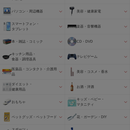
パソコン・周辺機器
美容・健康家電
スマートフォン・
楽器・音響機器
タブレット
本・雑誌・コミック
CD・DVD
キッチン用品・
テレビゲーム
食器・調理器具
医薬品・コンタクト・介護用
美容・コスメ・香水
品
ダイエット・
お酒・洋酒
健康用品
キッズ・ベビー・
おもちゃ
マタニティ
ペットグッズ・ペットフード
花・ガーデン・DIY
スポーツ・