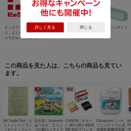
詳しく見る
閉じる
ビックアイデア 良いよ
話題の保冷剤が勢ぞろ
暑さ対策に ハンディフ
り、よくぞ。 ビックカ
い！
ァン
メラグループのオリジナ
ルブランド
この商品を見た人は、こちらの商品も見てい
ます。
Bit Trade One｜ビ
任天堂｜Nintendo
CANON｜キヤノ
Panasonic｜パナ
b
ットトレードワン
あつまれ どうぶ
ン BCI-381+380/5
ソニック ドラム式
P
〔キートップシー
つの森[ニンテンド
MP 純正プリンタ
洗濯乾燥機用洗濯
ザ