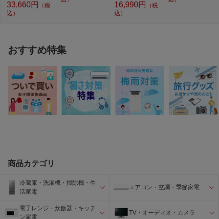
33,660円
16,990円
（税
（税
込）
込）
おすすめ特集
商品カテゴリ
冷蔵庫・洗濯機・掃除機・生
エアコン・空調・季節家電
活家電
電子レンジ・炊飯器・キッチ
TV・オーディオ・カメラ
ン家電