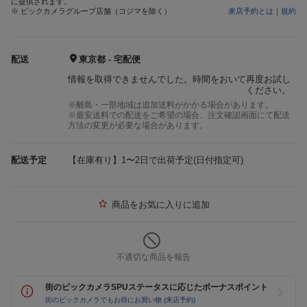
に提供されます。
※ ビックカメラグループ店舗（コジマを除く）
来店予約とは
｜
規約
配送
東京都 - 宅配便
情報を取得できませんでした。時間をおいて再度お試し
ください。
※離島・一部地域は追加送料がかかる場合があります。
※最安送料での配送をご希望の場合、注文確認画面にて配送
方法の変更が必要な場合があります。
配送予定
【在庫有り】1〜2日で出荷予定(日付指定可)
商品をお気に入りに追加
不適切な商品を報告
街のビックカメラSPUステータスに応じたボーナスポイント
街のビックカメラでもお得にお買い物 (来店予約)